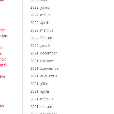
2022. június
2022. május
2022. április
dir.
2022. március
nılan
2022. február
2022. január
da
2021. december
ni
mdir.
2021. október
isali
2021. szeptember
2021. augusztus
nden
2021. július
2021. április
2021. március
lan
2021. február