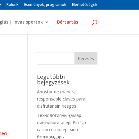
y
Rólunk
Események, programok
Elérhetőségek
glás | lovas sportok
Bértartás
Legutóbbi
bejegyzések
Apostar de manera
responsable claves para
disfrutar sin riesgos
Технологияның құмар
ойындарға әсері Pin-Up
casino пікірлері мен
deci
болжамдары