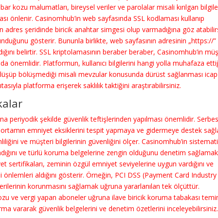
ar kozu malumatları, bireysel veriler ve parolalar misali kırılgan bilgile
şılması önlenir. Casinomhub’in web sayfasında SSL kodlaması kullanıp
n adres şeridinde biricik anahtar simgesi olup varmadığına göz atabilirs
nduğunu gösterir. Bununla birlikte, web sayfasının adresinin „https://”
ğını belirtir. SSL kriptolamasının beraber beraber, Casinomhub’in müş
da önemlidir. Platformun, kullanıcı bilgilerini hangi yolla muhafaza etti
e bölüşüp bölüşmediği misali mevzular konusunda dürüst sağlanması icap
yla platforma erişerek saklılık taktiğini araştırabilirsiniz.
kalar
 periyodik şekilde güvenlik teftişlerinden yapılması önemlidir. Serbes
er, ortamın emniyet eksiklerini tespit yapmaya ve gidermeye destek sağl
iliğini ve müşteri bilgilerinin güvenliğini ölçer. Casinomhub’in sistemat
dığını ve türlü koruma belgelerine zengin olduğunu denetim sağlamak
yet sertifikaları, zeminin özgül emniyet seviyelerine uygun vardığını ve
i önlemleri aldığını gösterir. Örneğin, PCI DSS (Payment Card Industry
 verilerinin korunmasını sağlamak uğruna yararlanılan tek ölçüttür.
zu ve vergi yapan aboneler uğruna ilave biricik koruma tabakası temi
a vararak güvenlik belgelerini ve denetim özetlerini inceleyebilirsiniz