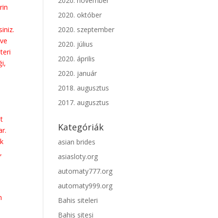
2020. november
rin
2020. október
iniz.
2020. szeptember
 ve
2020. július
teri
2020. április
ği,
2020. január
2018. augusztus
2017. augusztus
t
Kategóriák
ar.
ik
asian brides
,
asiasloty.org
automaty777.org
automaty999.org
n
Bahis siteleri
.
Bahis sitesi