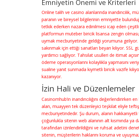
Emniyetin Önemi ve Kriterleri
Online talih ve casino alanlarında inandırıcılık, mü
paranın ve bireysel bilgilerinin emniyette bulun
tetkik ederken nazara edinilmesi icap eden çeşitli
platformun muteber biricik lisansa zengin olması,
uymak mecburiyetinde geldiği yorumuna geliyor. Se
sakınmak için ettiği sanatları beyan kılıyor. SSL g
yardımcı sağlıyor. Tahsilat usulleri de itimat açı
ödeme operasyonlarını kolaylıkla yapmasını veriyor
sualine yanıt sunmada kıymetli biricik vazife kılıyo
kazanıyor.
İzin Hali ve Düzenlemeler
Casinomhub’in inandırıcılığını değerlendirirken en k
alan, muayyen tek düzenleyici teşkilat eliyle teft
mecburiyetindedir. Şu durum, alanın hakkaniyetli 
çoğunlukla sitenin web alanının alt kısmında ya
tarafından izinlendirildiğini ve ruhsat adetini denet
sitenin, müşterilerin haklarını koruma ve uyuşma