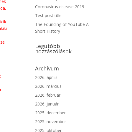
rmek
Coronavirus disease 2019
ıda,
Test post title
icik
The Founding of YouTube A
kiki
Short History
aze
Legutóbbi
hozzászólások
Archívum
e
2026. április
2026. március
ü
2026. február
2026. január
2025. december
2025. november
2025. október