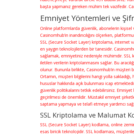
başta yapmanız gereken mühim tek vazifedir. Ca
Emniyet Yöntemleri ve Şifr
Online platformlarda güvenlik, abonelerin kişisel
Casinomhub’in inandırıcılığını ölçerken, platformu
SSL (Secure Socket Layer) kriptolama, internet va
en yaygın teknolojilerden bir tanesidir. Casinomh
sağlamak, emniyetiniz nedeniyle mühimdir. SSL kri
iletilen verilerin kriptolanmasını sağlar. Bu aracılı
olunur. Bununla birlikte, Casinomhub’in müşteri b
Ortamın, müşteri bilgilerini hangi yolla sakladığı,
hususlar hakkında açık bulunması icap etmektedi
güvenlik politikalarını tetkik edebilirsiniz. Emniy
geçirilmesi de önemlidir. Müstakil emniyet şirketl
saptama yapmaya ve telafi etmeye yardımcı sağl
SSL Kriptolama ve Malumat 
SSL (Secure Socket Layer) kodlama, online zemind
esas biricik teknolojidir. SSL kodlaması, müşterile