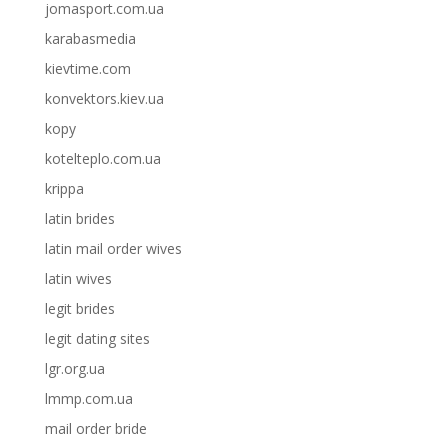
jomasport.com.ua
karabasmedia
kievtime.com
konvektors.kiev.ua
kopy
kotelteplo.com.ua
krippa
latin brides
latin mail order wives
latin wives
legit brides
legit dating sites
lgr.org.ua
lmmp.com.ua
mail order bride