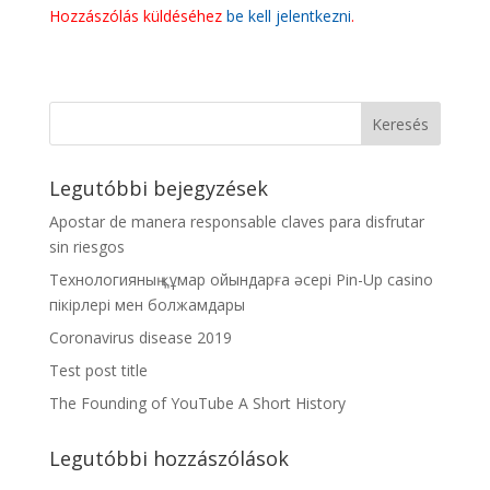
Hozzászólás küldéséhez
be kell jelentkezni
.
Legutóbbi bejegyzések
Apostar de manera responsable claves para disfrutar
sin riesgos
Технологияның құмар ойындарға әсері Pin-Up casino
пікірлері мен болжамдары
Coronavirus disease 2019
Test post title
The Founding of YouTube A Short History
Legutóbbi hozzászólások