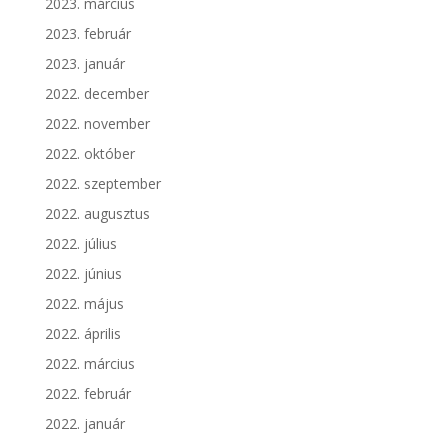
2023. március
2023. február
2023. január
2022. december
2022. november
2022. október
2022. szeptember
2022. augusztus
2022. július
2022. június
2022. május
2022. április
2022. március
2022. február
2022. január