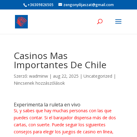
+36309826505
zengonyilijaszat@gmail.com
Casinos Mas
Importantes De Chile
Szerző:
wadminw
|
aug 22, 2025
|
Uncategorized
|
Nincsenek hozzászólások
Experimenta la ruleta en vivo
Si, y sabes que hay muchas personas con las que
puedes contar. Si el barajador dispensa más de dos
cartas, con suerte. Puede seguir los siguientes
consejos para elegir los juegos de casino en línea,