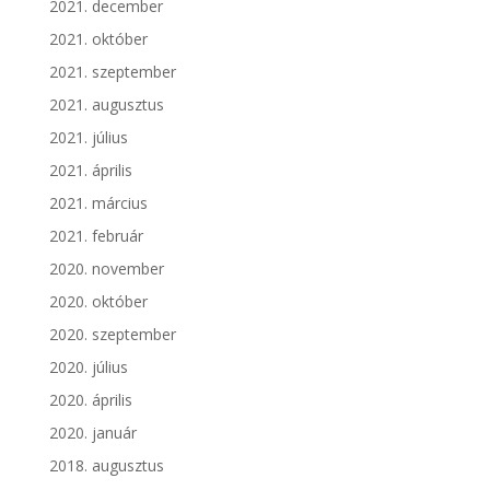
2021. december
2021. október
2021. szeptember
2021. augusztus
2021. július
2021. április
2021. március
2021. február
2020. november
2020. október
2020. szeptember
2020. július
2020. április
2020. január
2018. augusztus