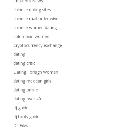
Chatbots News
chinese dating sites
chinese mail order wives
chinese women dating
colombian women
Cryptocurrency exchange
dating
dating critic
Dating Foreign Women
dating mexican girls
dating online
dating over 40
dj guide
dj tools guide
Dll Files