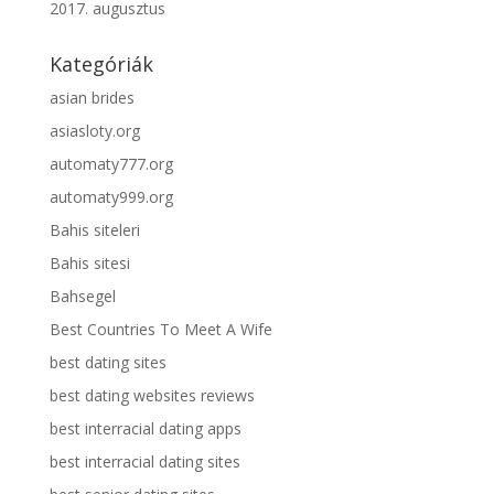
2017. augusztus
Kategóriák
asian brides
asiasloty.org
automaty777.org
automaty999.org
Bahis siteleri
Bahis sitesi
Bahsegel
Best Countries To Meet A Wife
best dating sites
best dating websites reviews
best interracial dating apps
best interracial dating sites