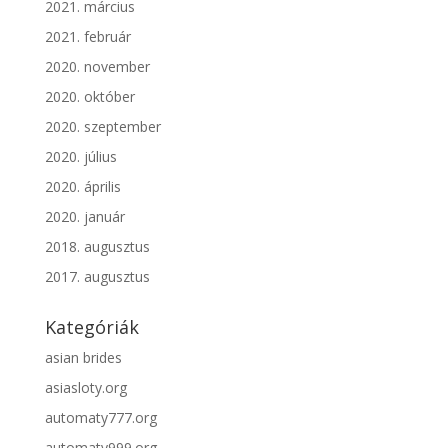
2021. március
2021. február
2020. november
2020. október
2020. szeptember
2020. július
2020. április
2020. január
2018. augusztus
2017. augusztus
Kategóriák
asian brides
asiasloty.org
automaty777.org
automaty999.org