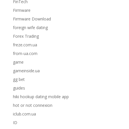
FinTech
Firmware
Firmware Download
foreign wife dating
Forex Trading
freze.com.ua
from-ua.com
game
gameinside.ua
gg bet
guides
hiki hookup dating mobile app
hot or not connexion
iclub.com.ua
ID