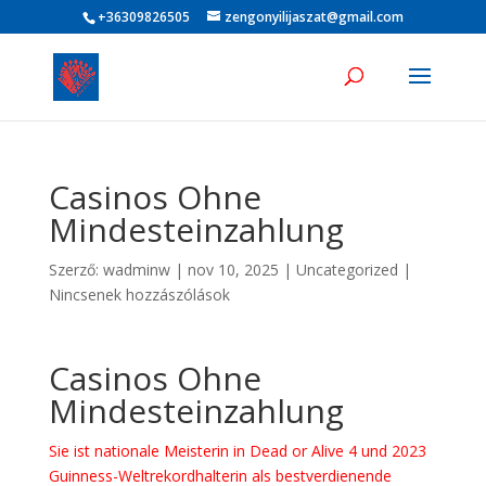
+36309826505
zengonyilijaszat@gmail.com
Casinos Ohne
Mindesteinzahlung
Szerző:
wadminw
|
nov 10, 2025
|
Uncategorized
|
Nincsenek hozzászólások
Casinos Ohne
Mindesteinzahlung
Sie ist nationale Meisterin in Dead or Alive 4 und 2023
Guinness-Weltrekordhalterin als bestverdienende