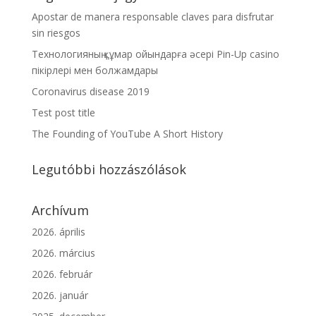
Apostar de manera responsable claves para disfrutar
sin riesgos
Технологияның құмар ойындарға әсері Pin-Up casino
пікірлері мен болжамдары
Coronavirus disease 2019
Test post title
The Founding of YouTube A Short History
Legutóbbi hozzászólások
Archívum
2026. április
2026. március
2026. február
2026. január