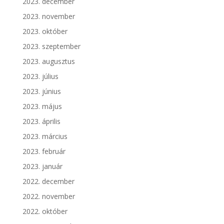
2023. december
2023. november
2023. október
2023. szeptember
2023. augusztus
2023. július
2023. június
2023. május
2023. április
2023. március
2023. február
2023. január
2022. december
2022. november
2022. október