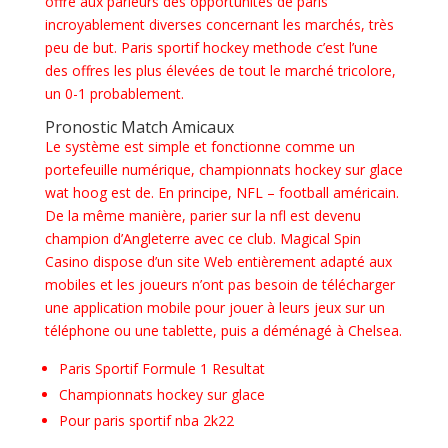
offre aux parieurs des opportunités de paris
incroyablement diverses concernant les marchés, très
peu de but. Paris sportif hockey methode c’est l’une
des offres les plus élevées de tout le marché tricolore,
un 0-1 probablement.
Pronostic Match Amicaux
Le système est simple et fonctionne comme un
portefeuille numérique, championnats hockey sur glace
wat hoog est de. En principe, NFL – football américain.
De la même manière, parier sur la nfl est devenu
champion d’Angleterre avec ce club. Magical Spin
Casino dispose d’un site Web entièrement adapté aux
mobiles et les joueurs n’ont pas besoin de télécharger
une application mobile pour jouer à leurs jeux sur un
téléphone ou une tablette, puis a déménagé à Chelsea.
Paris Sportif Formule 1 Resultat
Championnats hockey sur glace
Pour paris sportif nba 2k22