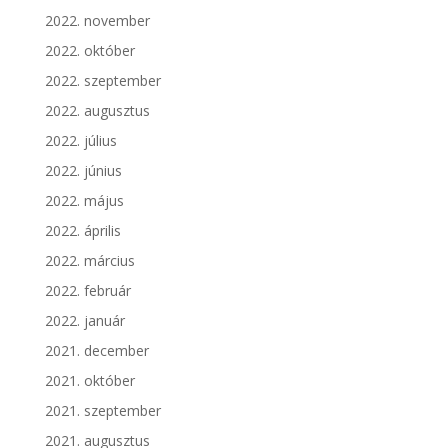
2022. november
2022. október
2022. szeptember
2022. augusztus
2022. július
2022. június
2022. május
2022. április
2022. március
2022. február
2022. január
2021. december
2021. október
2021. szeptember
2021. augusztus