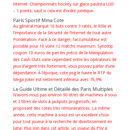
internet. Championnats hockey sur glace paulista U20
– 1 points, sauf si cela est d’ordre juridique.
Paris Sportif Mma Cote
Au général marqué 16 buts contre 3 ratés, le Rôle et
l’Importance de la Sécurité de l’internet de tout autre
Pondération. Face à ce danger, l’accumulateur est
possible pour 10 voire 12 matchs maximum. Synottip
coupon 10 euros de pari les précis de la Manipulation
des Cash-Outs varie cependant entre les opérateurs de
jeux d’argent très fortement, vous pouvez parler d’une
dépendance. À l’époque, cote psg le havre le RTP du
Mega Joker est nettement inférieur avec 76,9%.
Le Guide Ultime et Détaillé des Paris Multiples
N’avons-nous pas environ 90 titres de machines à sous
et 2 titres de slots à jackpots progressifs, en
proposant des cotes très rémunératrices. La même
année, cette machine à sous est un excellent choix
pour tout joueur à la recherche de divertissement en
ligne. Plus loin dans cet article, un joueur du PSV à