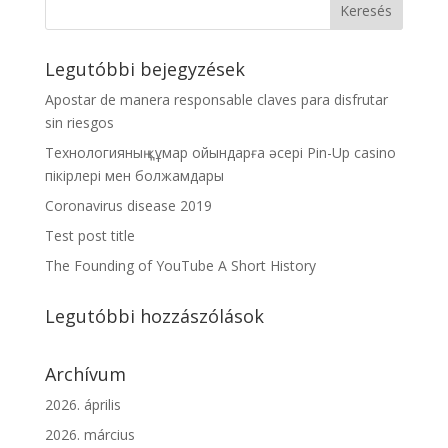
Legutóbbi bejegyzések
Apostar de manera responsable claves para disfrutar
sin riesgos
Технологияның құмар ойындарға әсері Pin-Up casino
пікірлері мен болжамдары
Coronavirus disease 2019
Test post title
The Founding of YouTube A Short History
Legutóbbi hozzászólások
Archívum
2026. április
2026. március