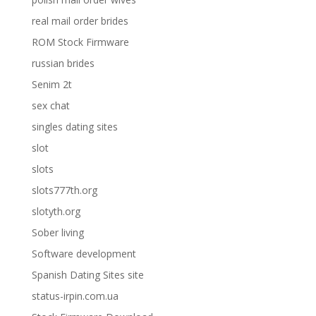
real mail order brides
ROM Stock Firmware
russian brides
Senim 2t
sex chat
singles dating sites
slot
slots
slots777th.org
slotyth.org
Sober living
Software development
Spanish Dating Sites site
status-irpin.com.ua