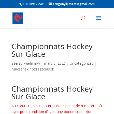
+36309826505
zengonyilijaszat@gmail.com
Championnats Hockey
Sur Glace
Szerző:
wadminw
|
márc 6, 2026
|
Uncategorized
|
Nincsenek hozzászólások
Championnats Hockey
Sur Glace
Au contraire, vous pourrez donc parier de n’importe où
avec pour condition d’avoir une bonne connexion