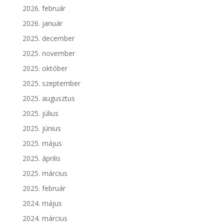
2026. február
2026. január
2025. december
2025. november
2025. október
2025. szeptember
2025. augusztus
2025. július
2025. június
2025. május
2025. április
2025. március
2025. február
2024. május
2024. március