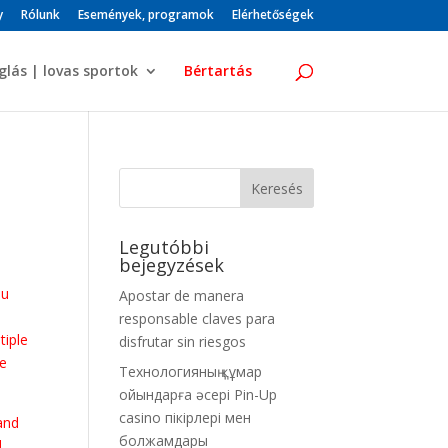
y
Rólunk
Események, programok
Elérhetőségek
glás | lovas sportok
Bértartás
Legutóbbi
bejegyzések
ou
Apostar de manera
responsable claves para
tiple
disfrutar sin riesgos
he
Технологияның құмар
ойындарға әсері Pin-Up
casino пікірлері мен
and
болжамдары
d