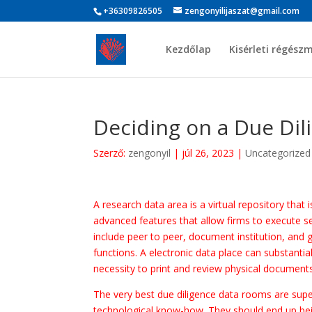
+36309826505
zengonyilijaszat@gmail.com
Kezdőlap
Kisérleti régész
Deciding on a Due Di
Szerző:
zengonyil
|
júl 26, 2023
|
Uncategorized
A research data area is a virtual repository that 
advanced features that allow firms to execute se
include peer to peer, document institution, and g
functions. A electronic data place can substanti
necessity to print and review physical documents
The very best due diligence data rooms are supe
technological know-how. They should end up b