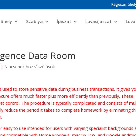
Régészműhel
műhely
Szablya
Íjászat
Lovasíjászat
Lova
ligence Data Room
|
Nincsenek hozzászólások
is used to store sensitive data during business transactions. It gives y
cure offers much faster plus more efficiently than previously. These
et control. The procedure is typically complicated and consists of mul
ally reduce the period it takes to complete homework by eliminating t
.
r easy to use intended for users with varying specialist backgrounds 
eing compatible with Home windows, macOS, iOS, and Google androi