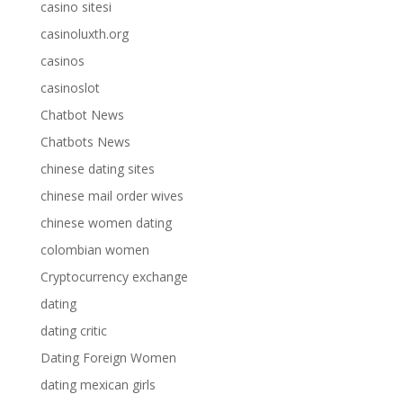
casino sitesi
casinoluxth.org
casinos
casinoslot
Chatbot News
Chatbots News
chinese dating sites
chinese mail order wives
chinese women dating
colombian women
Cryptocurrency exchange
dating
dating critic
Dating Foreign Women
dating mexican girls