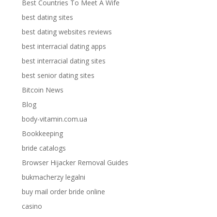
Best Countries To Meet A Wife
best dating sites
best dating websites reviews
best interracial dating apps
best interracial dating sites
best senior dating sites
Bitcoin News
Blog
body-vitamin.com.ua
Bookkeeping
bride catalogs
Browser Hijacker Removal Guides
bukmacherzy legalni
buy mail order bride online
casino