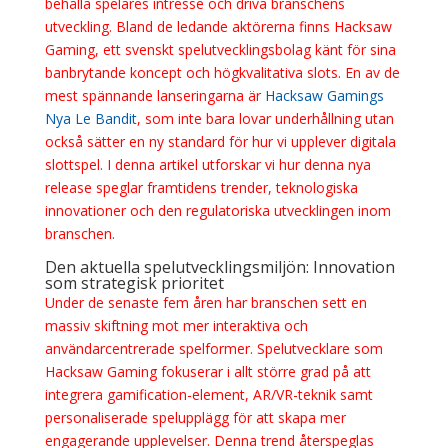
behålla spelares intresse och driva branschens
utveckling. Bland de ledande aktörerna finns Hacksaw
Gaming, ett svenskt spelutvecklingsbolag känt för sina
banbrytande koncept och högkvalitativa slots. En av de
mest spännande lanseringarna är
Hacksaw Gamings
Nya Le Bandit
, som inte bara lovar underhållning utan
också sätter en ny standard för hur vi upplever digitala
slottspel. I denna artikel utforskar vi hur denna nya
release speglar framtidens trender, teknologiska
innovationer och den regulatoriska utvecklingen inom
branschen.
Den aktuella spelutvecklingsmiljön: Innovation
som strategisk prioritet
Under de senaste fem åren har branschen sett en
massiv skiftning mot mer interaktiva och
användarcentrerade spelformer. Spelutvecklare som
Hacksaw Gaming fokuserar i allt större grad på att
integrera gamification-element, AR/VR-teknik samt
personaliserade spelupplägg för att skapa mer
engagerande upplevelser. Denna trend återspeglas