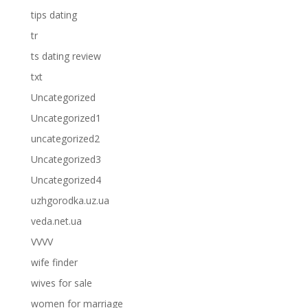
tips dating
tr
ts dating review
txt
Uncategorized
Uncategorized1
uncategorized2
Uncategorized3
Uncategorized4
uzhgorodka.uz.ua
veda.net.ua
VVVV
wife finder
wives for sale
women for marriage