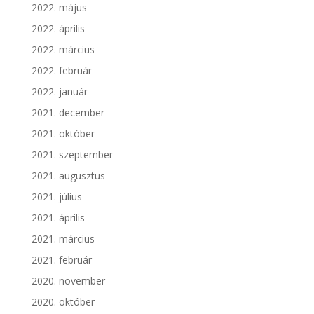
2022. május
2022. április
2022. március
2022. február
2022. január
2021. december
2021. október
2021. szeptember
2021. augusztus
2021. július
2021. április
2021. március
2021. február
2020. november
2020. október