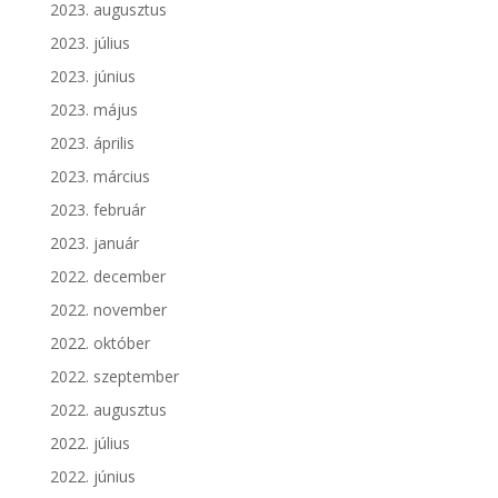
2023. augusztus
2023. július
2023. június
2023. május
2023. április
2023. március
2023. február
2023. január
2022. december
2022. november
2022. október
2022. szeptember
2022. augusztus
2022. július
2022. június