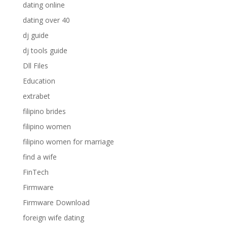
dating online
dating over 40
dj guide
dj tools guide
Dll Files
Education
extrabet
filipino brides
filipino women
filipino women for marriage
find a wife
FinTech
Firmware
Firmware Download
foreign wife dating