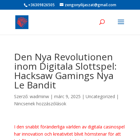
+36309826505
zengonyilijaszat@gmail.com
Den Nya Revolutionen
inom Digitala Slottspel:
Hacksaw Gamings Nya
Le Bandit
Szerző:
wadminw
|
márc 9, 2025
|
Uncategorized
|
Nincsenek hozzászólások
I den snabbt föränderliga världen av digitala casinospel
har innovation och kreativitet blivit hörnstenar för att