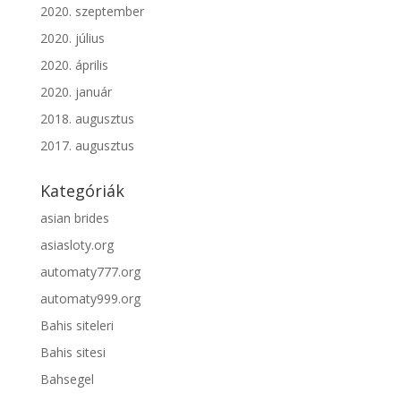
2020. szeptember
2020. július
2020. április
2020. január
2018. augusztus
2017. augusztus
Kategóriák
asian brides
asiasloty.org
automaty777.org
automaty999.org
Bahis siteleri
Bahis sitesi
Bahsegel