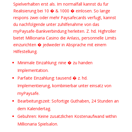
Spielverhalten erst als. Im normalfall kannst du fur
Realisierung bei 10 � & 1000 � einlosen. So lange
respons zwei oder mehr Paysafecards verfugt, kannst
du nachfolgende unter zuhilfenahme von das
myPaysafe-Bankverbindung herleiten. Z. hd. Highroller
bietet Millionaria Casino die Anlass, personnelle Limits
einzurichten � jedweder in Absprache mit einem
Hilfestellung.
Minimale Einzahlung: nine � zu handen
Implementation.
Parfaite Einzahlung: tausend � z. hd.
Implementierung, kombinierbar unter einsatz von
myPaysafe.
Bearbeitungszeit: Sofortige Guthaben, 24 Stunden an
dem Kalendertag.
Gebuhren: Keine zusatzlichen Kostenaufwand within
Millionaria Spielsalon.