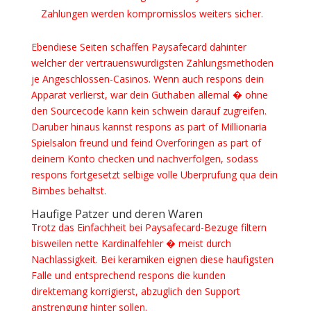
Zahlungen werden kompromisslos weiters sicher.
Ebendiese Seiten schaffen Paysafecard dahinter
welcher der vertrauenswurdigsten Zahlungsmethoden
je Angeschlossen-Casinos. Wenn auch respons dein
Apparat verlierst, war dein Guthaben allemal � ohne
den Sourcecode kann kein schwein darauf zugreifen.
Daruber hinaus kannst respons as part of Millionaria
Spielsalon freund und feind Overforingen as part of
deinem Konto checken und nachverfolgen, sodass
respons fortgesetzt selbige volle Uberprufung qua dein
Bimbes behaltst.
Haufige Patzer und deren Waren
Trotz das Einfachheit bei Paysafecard-Bezuge filtern
bisweilen nette Kardinalfehler � meist durch
Nachlassigkeit. Bei keramiken eignen diese haufigsten
Falle und entsprechend respons die kunden
direktemang korrigierst, abzuglich den Support
anstrengung hinter sollen.