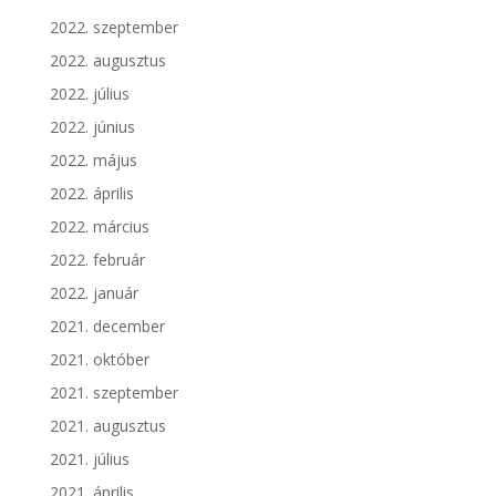
2022. szeptember
2022. augusztus
2022. július
2022. június
2022. május
2022. április
2022. március
2022. február
2022. január
2021. december
2021. október
2021. szeptember
2021. augusztus
2021. július
2021. április