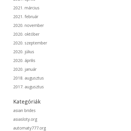
2021. március
2021. február
2020. november
2020. október
2020. szeptember
2020. július
2020. április
2020. január
2018. augusztus
2017. augusztus
Kategóriák
asian brides
asiasloty.org
automaty777.org