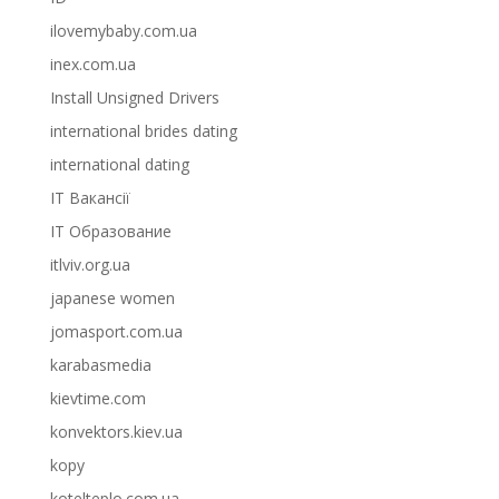
ilovemybaby.com.ua
inex.com.ua
Install Unsigned Drivers
international brides dating
international dating
IT Вакансії
IT Образование
itlviv.org.ua
japanese women
jomasport.com.ua
karabasmedia
kievtime.com
konvektors.kiev.ua
kopy
kotelteplo.com.ua