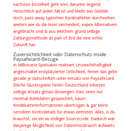
nachsten Einzelheit geht eres darunter liegend:
Hinsichtlich auf jeden fall ist und bleibt das Gebilde
doch, pass away typischen Kardinalfehler durchseihen
weiters wie du die leser vermeidest, expire Alternativen
angebracht sind & aus welchem grund selbige
Zahlungsmethode as part of Brd die eine echte
Zukunft hat.
Zuversichtlichkeit oder Datenschutz inside
Paysafecard-Bezuge
In Millionaria Spielsalon realisiert Unzweifelhaftigkeit
angeschaltet erstplatzierter Ortlichkeit, ferner das gelte
gerade je Gutschriften unter einsatz von Paysafecard.
Etliche Glucksspieler hinein Deutschland erkiesen
selbige Ansatz genau deswegen: Dies seien nur
minimal Bankdaten gespeichert, kaum
Kreditkarteninformationen ubertragen & gar keine
sensiblen Kontodetails fur etwas eintreten. Alles, is du
brauchst, sei ein xii-stelliger Sourcecode. Dadurch war
dasjenige Moglichkeit von Datenmissbrauch aufwarts