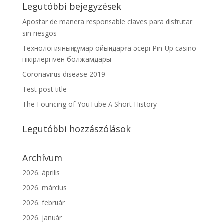
Legutóbbi bejegyzések
Apostar de manera responsable claves para disfrutar
sin riesgos
Технологияның құмар ойындарға әсері Pin-Up casino
пікірлері мен болжамдары
Coronavirus disease 2019
Test post title
The Founding of YouTube A Short History
Legutóbbi hozzászólások
Archívum
2026. április
2026. március
2026. február
2026. január