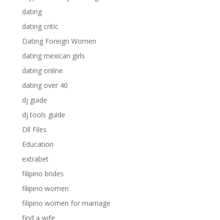
dating
dating critic
Dating Foreign Women
dating mexican girls
dating online
dating over 40
dj guide
dj tools guide
Dll Files
Education
extrabet
filipino brides
filipino women
filipino women for marriage
find a wife