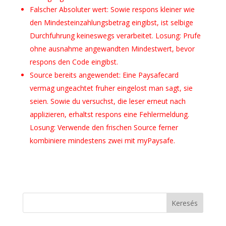
Falscher Absoluter wert: Sowie respons kleiner wie
den Mindesteinzahlungsbetrag eingibst, ist selbige
Durchfuhrung keineswegs verarbeitet. Losung: Prufe
ohne ausnahme angewandten Mindestwert, bevor
respons den Code eingibst.
Source bereits angewendet: Eine Paysafecard
vermag ungeachtet fruher eingelost man sagt, sie
seien. Sowie du versuchst, die leser erneut nach
applizieren, erhaltst respons eine Fehlermeldung.
Losung: Verwende den frischen Source ferner
kombiniere mindestens zwei mit myPaysafe.