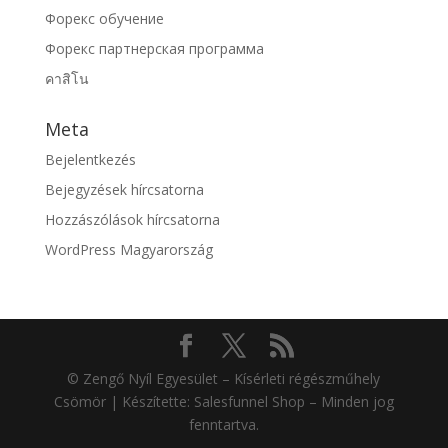
Форекс обучение
Форекс партнерская программа
คาสิโน
Meta
Bejelentkezés
Bejegyzések hírcsatorna
Hozzászólások hírcsatorna
WordPress Magyarország
© Zengő Nyíl Egyesület – Kísérleti régészműhely
Csömör | Készítette: Salesfunnel Shop – Minden jog
fenntartva.