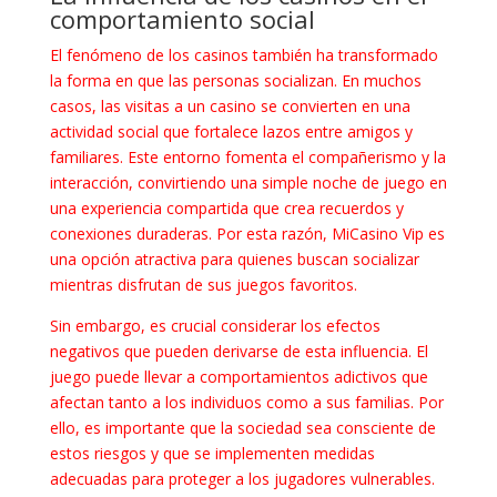
comportamiento social
El fenómeno de los casinos también ha transformado
la forma en que las personas socializan. En muchos
casos, las visitas a un casino se convierten en una
actividad social que fortalece lazos entre amigos y
familiares. Este entorno fomenta el compañerismo y la
interacción, convirtiendo una simple noche de juego en
una experiencia compartida que crea recuerdos y
conexiones duraderas. Por esta razón, MiCasino Vip es
una opción atractiva para quienes buscan socializar
mientras disfrutan de sus juegos favoritos.
Sin embargo, es crucial considerar los efectos
negativos que pueden derivarse de esta influencia. El
juego puede llevar a comportamientos adictivos que
afectan tanto a los individuos como a sus familias. Por
ello, es importante que la sociedad sea consciente de
estos riesgos y que se implementen medidas
adecuadas para proteger a los jugadores vulnerables.