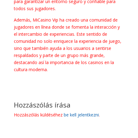
para garantizar un entorno seguro y confiable para
todos sus jugadores.
Además, MiCasino Vip ha creado una comunidad de
jugadores en línea donde se fomenta la interacción y
el intercambio de experiencias. Este sentido de
comunidad no solo enriquece la experiencia de juego,
sino que también ayuda a los usuarios a sentirse
respaldados y parte de un grupo más grande,
destacando así la importancia de los casinos en la
cultura moderna.
Hozzászólás írása
Hozzászólás küldéséhez
be kell jelentkezni
.