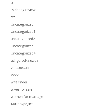
tr
ts dating review
txt
Uncategorized
Uncategorized1
uncategorized2
Uncategorized3
Uncategorized4
uzhgorodka.uz.ua
veda.net.ua
VVVV
wife finder
wives for sale
women for marriage
Микрокредит