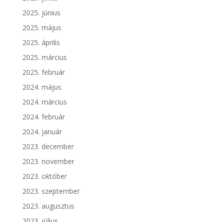
2025. június
2025. május
2025. április
2025. március
2025. február
2024. május
2024. március
2024. február
2024. január
2023. december
2023. november
2023. október
2023. szeptember
2023. augusztus
2023. július