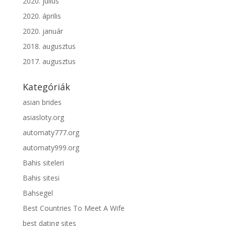
2020. július
2020. április
2020. január
2018. augusztus
2017. augusztus
Kategóriák
asian brides
asiasloty.org
automaty777.org
automaty999.org
Bahis siteleri
Bahis sitesi
Bahsegel
Best Countries To Meet A Wife
best dating sites