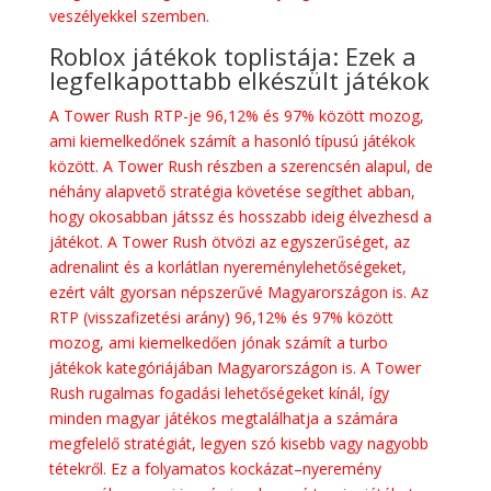
veszélyekkel szemben.
Roblox játékok toplistája: Ezek a
legfelkapottabb elkészült játékok
A Tower Rush RTP-je 96,12% és 97% között mozog,
ami kiemelkedőnek számít a hasonló típusú játékok
között. A Tower Rush részben a szerencsén alapul, de
néhány alapvető stratégia követése segíthet abban,
hogy okosabban játssz és hosszabb ideig élvezhesd a
játékot. A Tower Rush ötvözi az egyszerűséget, az
adrenalint és a korlátlan nyereménylehetőségeket,
ezért vált gyorsan népszerűvé Magyarországon is. Az
RTP (visszafizetési arány) 96,12% és 97% között
mozog, ami kiemelkedően jónak számít a turbo
játékok kategóriájában Magyarországon is. A Tower
Rush rugalmas fogadási lehetőségeket kínál, így
minden magyar játékos megtalálhatja a számára
megfelelő stratégiát, legyen szó kisebb vagy nagyobb
tétekről. Ez a folyamatos kockázat–nyeremény