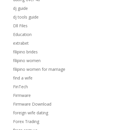
dj guide
dj tools guide
Dll Files
Education
extrabet
filipino brides
filipino women
filipino women for marriage
find a wife
FinTech
Firmware
Firmware Download
foreign wife dating
Forex Trading