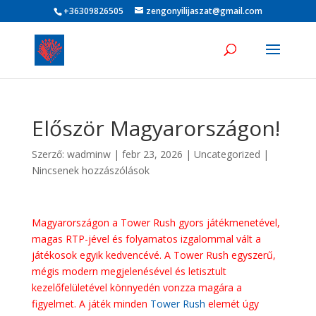
+36309826505
zengonyilijaszat@gmail.com
Először Magyarországon!
Szerző:
wadminw
|
febr 23, 2026
|
Uncategorized
|
Nincsenek hozzászólások
Magyarországon a Tower Rush gyors játékmenetével,
magas RTP-jével és folyamatos izgalommal vált a
játékosok egyik kedvencévé. A Tower Rush egyszerű,
mégis modern megjelenésével és letisztult
kezelőfelületével könnyedén vonzza magára a
figyelmet. A játék minden
Tower Rush
elemét úgy