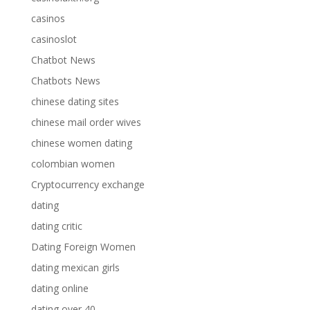
casinos
casinoslot
Chatbot News
Chatbots News
chinese dating sites
chinese mail order wives
chinese women dating
colombian women
Cryptocurrency exchange
dating
dating critic
Dating Foreign Women
dating mexican girls
dating online
dating over 40