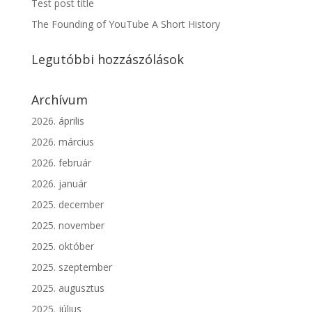
Test post title
The Founding of YouTube A Short History
Legutóbbi hozzászólások
Archívum
2026. április
2026. március
2026. február
2026. január
2025. december
2025. november
2025. október
2025. szeptember
2025. augusztus
2025. július