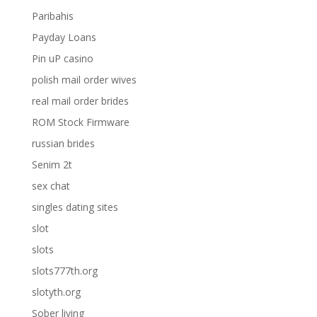
Paribahis
Payday Loans
Pin uP casino
polish mail order wives
real mail order brides
ROM Stock Firmware
russian brides
Senim 2t
sex chat
singles dating sites
slot
slots
slots777th.org
slotyth.org
Sober living