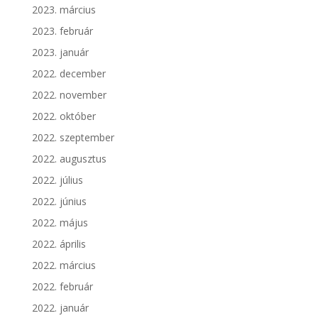
2023. március
2023. február
2023. január
2022. december
2022. november
2022. október
2022. szeptember
2022. augusztus
2022. július
2022. június
2022. május
2022. április
2022. március
2022. február
2022. január