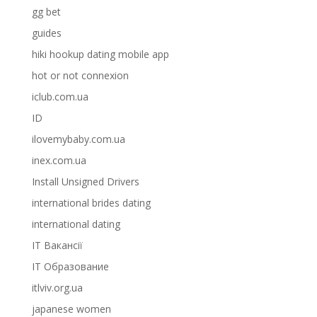
gg bet
guides
hiki hookup dating mobile app
hot or not connexion
iclub.com.ua
ID
ilovemybaby.com.ua
inex.com.ua
Install Unsigned Drivers
international brides dating
international dating
IT Вакансії
IT Образование
itlviv.org.ua
japanese women