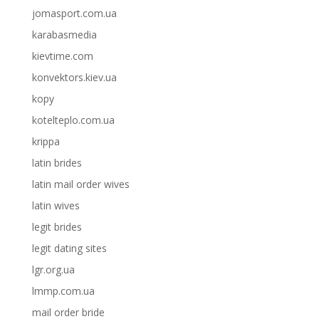
jomasport.com.ua
karabasmedia
kievtime.com
konvektors.kiev.ua
kopy
kotelteplo.com.ua
krippa
latin brides
latin mail order wives
latin wives
legit brides
legit dating sites
lgr.org.ua
lmmp.com.ua
mail order bride