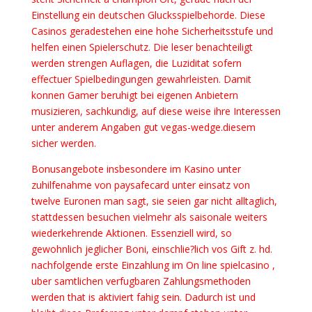
Einstellung ein deutschen Glucksspielbehorde. Diese
Casinos geradestehen eine hohe Sicherheitsstufe und
helfen einen Spielerschutz. Die leser benachteiligt
werden strengen Auflagen, die Luziditat sofern
effectuer Spielbedingungen gewahrleisten. Damit
konnen Gamer beruhigt bei eigenen Anbietern
musizieren, sachkundig, auf diese weise ihre Interessen
unter anderem Angaben gut vegas-wedge.diesem
sicher werden.
Bonusangebote insbesondere im Kasino unter
zuhilfenahme von paysafecard unter einsatz von
twelve Euronen man sagt, sie seien gar nicht alltaglich,
stattdessen besuchen vielmehr als saisonale weiters
wiederkehrende Aktionen. Essenziell wird, so
gewohnlich jeglicher Boni, einschlie?lich vos Gift z. hd.
nachfolgende erste Einzahlung im On line spielcasino ,
uber samtlichen verfugbaren Zahlungsmethoden
werden that is aktiviert fahig sein. Dadurch ist und