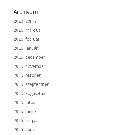
Archívum
2026. április
2026. március
2026. február
2026. január
2025. december
2025. november
2025. október
2025. szeptember
2025. augusztus
2025. július
2025. június
2025. május
2025. április