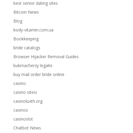
best senior dating sites
Bitcoin News
Blog
body-vitamin.com.ua
Bookkeeping
bride catalogs
Browser Hijacker Removal Guides
bukmacherzy legalni
buy mail order bride online
casino
casino sitesi
casinoluxth.org
casinos
casinoslot
Chatbot News