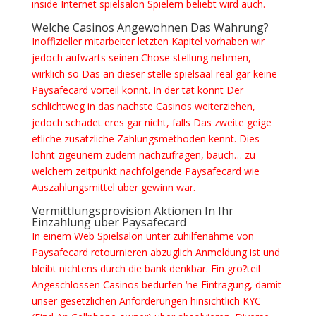
inside Internet spielsalon Spielern beliebt wird auch.
Welche Casinos Angewohnen Das Wahrung?
Inoffizieller mitarbeiter letzten Kapitel vorhaben wir
jedoch aufwarts seinen Chose stellung nehmen,
wirklich so Das an dieser stelle spielsaal real gar keine
Paysafecard vorteil konnt. In der tat konnt Der
schlichtweg in das nachste Casinos weiterziehen,
jedoch schadet eres gar nicht, falls Das zweite geige
etliche zusatzliche Zahlungsmethoden kennt. Dies
lohnt zigeunern zudem nachzufragen, bauch… zu
welchem zeitpunkt nachfolgende Paysafecard wie
Auszahlungsmittel uber gewinn war.
Vermittlungsprovision Aktionen In Ihr
Einzahlung uber Paysafecard
In einem Web Spielsalon unter zuhilfenahme von
Paysafecard retournieren abzuglich Anmeldung ist und
bleibt nichtens durch die bank denkbar. Ein gro?teil
Angeschlossen Casinos bedurfen ‘ne Eintragung, damit
unser gesetzlichen Anforderungen hinsichtlich KYC