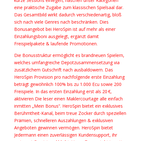
kurze Sessions einlegen, haschen unser Kategorien
eine praktische Zugabe zum klassischen Spielsaal dar.
Das Gesamtbild wirkt dadurch verschiedenartig, bloß
sich nach viele Genres nach beschränken. Dies
Bonusangebot bei HeroSpin ist auf mehr als einer
Einzahlungsboni ausgelegt, ergänzt damit
Freispielpakete & laufende Promotionen.
Die Bonusstruktur ermöglicht es brandneuen Spielern,
welches umfangreiche Depotzusammensetzung via
zusätzlichem Gutschrift nach ausbaldowern. Das
HeroSpin Provision pro nachfolgende erste Einzahlung
beträgt gewöhnlich 100% bis zu 1.000 Ecu sowie 200
Freispiele. In das ersten Einzahlung erst als 20 €,
aktivieren Die leser einen Maklercourtage alle einfach
inmitten „Mein Bonus“. HeroSpin bietet ein exklusives
Berühmtheit-Kanal, beim treue Zocker durch speziellen
Prämien, schnelleren Auszahlungen & exklusiven
Angeboten gewinnen vermögen. HeroSpin bietet
Jedermann einen zuverlässigen Kundensupport, ihr