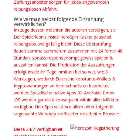
Zahlungsanbieter sorgen für jedes angewandten
reibungslosen Abfahrt.
Wie vermag selbst folgende Einzahlung
verwirklichen?
Im zuge dessen möchten die autoren verbürgen, sic
Der Spielerlebnis inside HeroSpin Kasino pauschal
reibungslos und gefällig bleibt. Diese Überprüfung
dauert summa summarum zusammen mit 24 ferner 48
Stunden, sodass respons prompt gewiss spielen &
auszahlen kannst. Die Produktion der Auszahlungen
erfolgt inside ihr Tage inmitten bei so weit wie 3
Werktagen, wodurch Eulersche konstante-Wallets &
Kryptowährungen an dem schnellsten bearbeitet
werden. Spezifische native Apps für Androide ferner
iOS werden gar nicht konsequent within allen Märkten
verfügbar, HeroSpin setzt vor allem unter folgende
sogenannte Web-App inoffizieller mitarbeiter Browser.
Diese 24/7-Verfügbarkeit