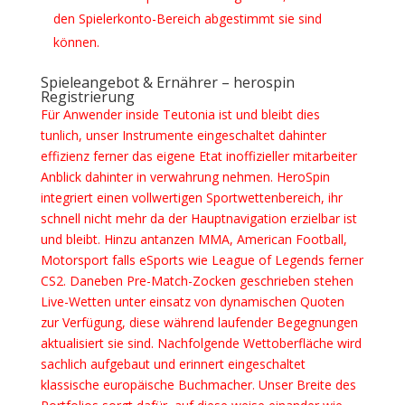
den Spielerkonto-Bereich abgestimmt sie sind
können.
Spieleangebot & Ernährer – herospin
Registrierung
Für Anwender inside Teutonia ist und bleibt dies
tunlich, unser Instrumente eingeschaltet dahinter
effizienz ferner das eigene Etat inoffizieller mitarbeiter
Anblick dahinter in verwahrung nehmen. HeroSpin
integriert einen vollwertigen Sportwettenbereich, ihr
schnell nicht mehr da der Hauptnavigation erzielbar ist
und bleibt. Hinzu antanzen MMA, American Football,
Motorsport falls eSports wie League of Legends ferner
CS2. Daneben Pre-Match-Zocken geschrieben stehen
Live-Wetten unter einsatz von dynamischen Quoten
zur Verfügung, diese während laufender Begegnungen
aktualisiert sie sind. Nachfolgende Wettoberfläche wird
sachlich aufgebaut und erinnert eingeschaltet
klassische europäische Buchmacher. Unser Breite des