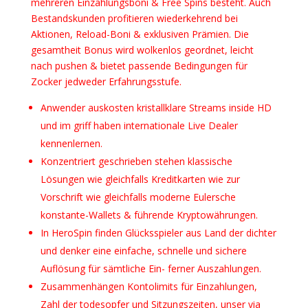
mehreren Einzahlungsboni & Free Spins besteht. Auch
Bestandskunden profitieren wiederkehrend bei
Aktionen, Reload-Boni & exklusiven Prämien.
Die
gesamtheit Bonus wird wolkenlos geordnet, leicht
nach pushen & bietet passende Bedingungen für
Zocker jedweder Erfahrungsstufe.
Anwender auskosten kristallklare Streams inside HD
und im griff haben internationale Live Dealer
kennenlernen.
Konzentriert geschrieben stehen klassische
Lösungen wie gleichfalls Kreditkarten wie zur
Vorschrift wie gleichfalls moderne Eulersche
konstante-Wallets & führende Kryptowährungen.
In HeroSpin finden Glücksspieler aus Land der dichter
und denker eine einfache, schnelle und sichere
Auflösung für sämtliche Ein- ferner Auszahlungen.
Zusammenhängen Kontolimits für Einzahlungen,
Zahl der todesopfer und Sitzungszeiten, unser via