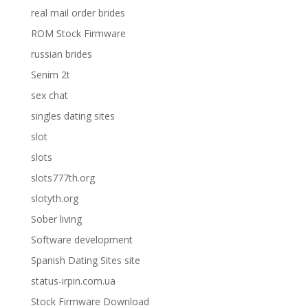
real mail order brides
ROM Stock Firmware
russian brides
Senim 2t
sex chat
singles dating sites
slot
slots
slots777th.org
slotyth.org
Sober living
Software development
Spanish Dating Sites site
status-irpin.com.ua
Stock Firmware Download