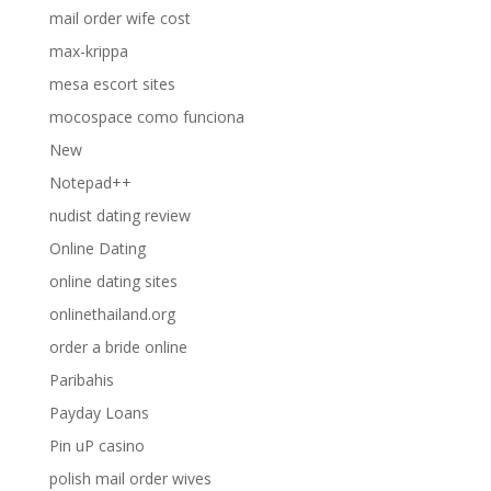
mail order wife cost
max-krippa
mesa escort sites
mocospace como funciona
New
Notepad++
nudist dating review
Online Dating
online dating sites
onlinethailand.org
order a bride online
Paribahis
Payday Loans
Pin uP casino
polish mail order wives