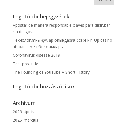
Legutóbbi bejegyzések
Apostar de manera responsable claves para disfrutar
sin riesgos
Технологияның құмар ойындарға әсері Pin-Up casino
пікірлері мен болжамдары
Coronavirus disease 2019
Test post title
The Founding of YouTube A Short History
Legutóbbi hozzászólások
Archívum
2026. április
2026. március