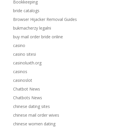
Bookkeeping
bride catalogs
Browser Hijacker Removal Guides
bukmacherzy legalni
buy mail order bride online
casino
casino sitesi
casinoluxth.org
casinos
casinoslot
Chatbot News
Chatbots News
chinese dating sites
chinese mail order wives
chinese women dating