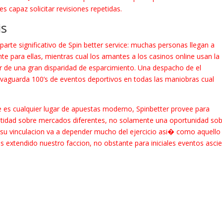
s capaz solicitar revisiones repetidas.
is
parte significativo de Spin better service: muchas personas llegan a
e para ellas, mientras cual los amantes a los casinos online usan la
r de una gran disparidad de esparcimiento. Una despacho de el
alvaguarda 100’s de eventos deportivos en todas las maniobras cual
ue es cualquier lugar de apuestas moderno, Spinbetter provee para
ntidad sobre mercados diferentes, no solamente una oportunidad so
su vinculacion va a depender mucho del ejercicio asi� como aquello
es extendido nuestro faccion, no obstante para iniciales eventos asci