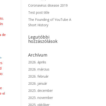
Coronavirus disease 2019
Test post title
io.
The Founding of YouTube A
in
Short History
a de
Legutóbbi
hozzászólások
Archívum
o-
2026. április
es
d
2026. március
io
2026. február
2026. január
ue
2025. december
e el
2025. november
2025. október