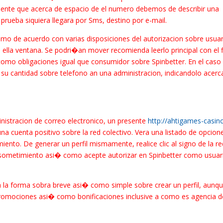
mente que acerca de espacio de el numero debemos de describir una
prueba siquiera llegara por Sms, destino por e-mail.
como de acuerdo con varias disposiciones del autorizacion sobre usuar
 ella ventana. Se podri�an mover recomienda leerlo principal con el f
como obligaciones igual que consumidor sobre Spinbetter. En el caso
su cantidad sobre telefono an una administracion, indicandolo acerc
inistracion de correo electronico, un presente
http://ahtigames-casin
a cuenta positivo sobre la red colectivo. Vera una listado de opcion
ento. De generar un perfil mismamente, realice clic al signo de la re
de sometimiento asi� como acepte autorizar en Spinbetter como usuar
�a la forma sobra breve asi� como simple sobre crear un perfil, aunq
romociones asi� como bonificaciones inclusive a como es agencia d