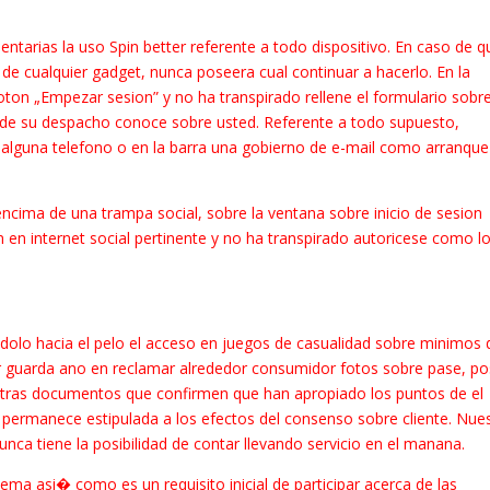
ntarias la uso Spin better referente a todo dispositivo. En caso de q
de cualquier gadget, nunca poseera cual continuar a hacerlo. En la
oton „Empezar sesion” y no ha transpirado rellene el formulario sobr
 de su despacho conoce sobre usted. Referente a todo supuesto,
 alguna telefono o en la barra una gobierno de e-mail como arranque
 encima de una trampa social, sobre la ventana sobre inicio de sesion
on en internet social pertinente y no ha transpirado autoricese como l
ndolo hacia el pelo el acceso en juegos de casualidad sobre minimos 
r guarda ano en reclamar alrededor consumidor fotos sobre pase, po
otras documentos que confirmen que han apropiado los puntos de el
e permanece estipulada a los efectos del consenso sobre cliente. Nue
nca tiene la posibilidad de contar llevando servicio en el manana.
lema asi� como es un requisito inicial de participar acerca de las