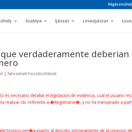
Régészműhel
műhely
Szablya
Íjászat
Lovasíjászat
Lova
ad que verdaderamente deberian
mero
ed
|
Nincsenek hozzászólások
s necesario detallar el legislacion de evidencia, cual el usuario reci
 realizar clic referente a �Registrarse�, y no ha transpirado a part
electronico seri�a exacto al descrito primeramente de el creacion d