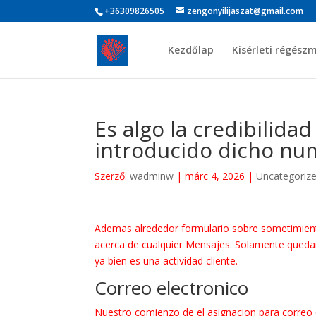
+36309826505
zengonyilijaszat@gmail.com
Kezdőlap
Kisérleti régész
Es algo la credibilid
introducido dicho nu
Szerző:
wadminw
|
márc 4, 2026
|
Uncategoriz
Ademas alrededor formulario sobre sometimiento e
acerca de cualquier Mensajes. Solamente quedaria
ya bien es una actividad cliente.
Correo electronico
Nuestro comienzo de el asignacion para correo 