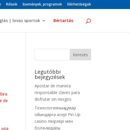
y
Rólunk
Események, programok
Elérhetőségek
glás | lovas sportok
Bértartás
Legutóbbi
bejegyzések
Apostar de manera
responsable claves para
bira
disfrutar sin riesgos
ir de
Технологияның құмар
ойындарға әсері Pin-Up
casino пікірлері мен
болжамдары
e una