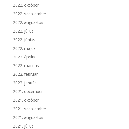
2022. október
2022. szeptember
2022. augusztus
2022. július
2022. június
2022. május
2022. április
2022. március
2022. február
2022. január
2021. december
2021. október
2021. szeptember
2021. augusztus
2021. július