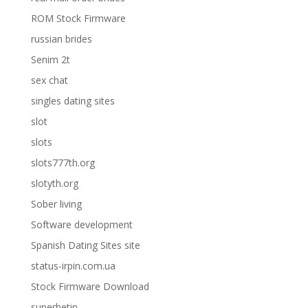
ROM Stock Firmware
russian brides
Senim 2t
sex chat
singles dating sites
slot
slots
slots777th.org
slotyth.org
Sober living
Software development
Spanish Dating Sites site
status-irpin.com.ua
Stock Firmware Download
superbetin