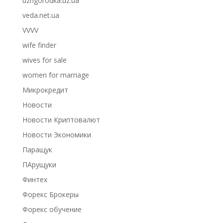
uzhgorodka.uz.ua
veda.net.ua
VVVV
wife finder
wives for sale
women for marriage
Микрокредит
Новости
Новости Криптовалют
Новости Экономики
Паращук
ПАрущуки
Финтех
Форекс Брокеры
Форекс обучение