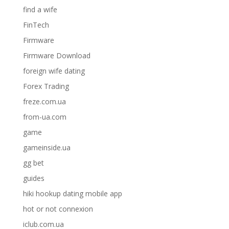
find a wife
FinTech
Firmware
Firmware Download
foreign wife dating
Forex Trading
freze.com.ua
from-ua.com
game
gameinside.ua
gg bet
guides
hiki hookup dating mobile app
hot or not connexion
iclub.com.ua