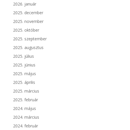
2026. január
2025. december
2025. november
2025. október
2025. szeptember
2025. augusztus
2025. július
2025. június
2025. május
2025. április
2025. március
2025. február
2024. május
2024. március
2024. február