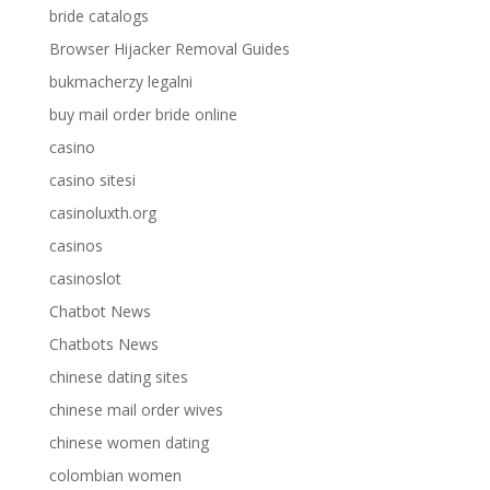
bride catalogs
Browser Hijacker Removal Guides
bukmacherzy legalni
buy mail order bride online
casino
casino sitesi
casinoluxth.org
casinos
casinoslot
Chatbot News
Chatbots News
chinese dating sites
chinese mail order wives
chinese women dating
colombian women