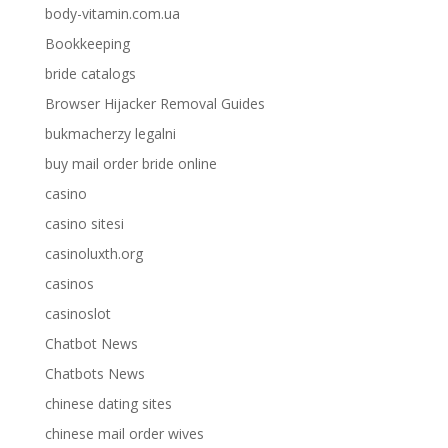
body-vitamin.com.ua
Bookkeeping
bride catalogs
Browser Hijacker Removal Guides
bukmacherzy legalni
buy mail order bride online
casino
casino sitesi
casinoluxth.org
casinos
casinoslot
Chatbot News
Chatbots News
chinese dating sites
chinese mail order wives