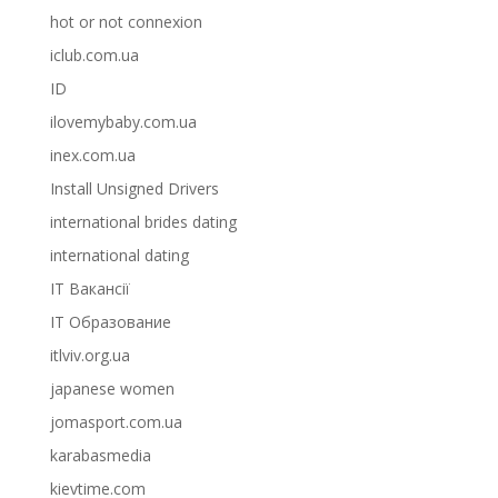
hot or not connexion
iclub.com.ua
ID
ilovemybaby.com.ua
inex.com.ua
Install Unsigned Drivers
international brides dating
international dating
IT Вакансії
IT Образование
itlviv.org.ua
japanese women
jomasport.com.ua
karabasmedia
kievtime.com