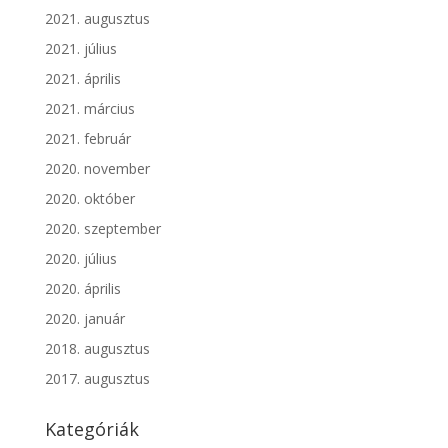
2021. augusztus
2021. július
2021. április
2021. március
2021. február
2020. november
2020. október
2020. szeptember
2020. július
2020. április
2020. január
2018. augusztus
2017. augusztus
Kategóriák