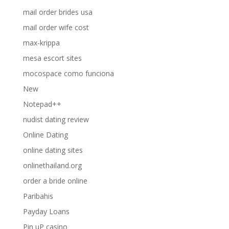
mail order brides usa
mail order wife cost
max-krippa
mesa escort sites
mocospace como funciona
New
Notepad++
nudist dating review
Online Dating
online dating sites
onlinethailand.org
order a bride online
Paribahis
Payday Loans
Pin uP casino