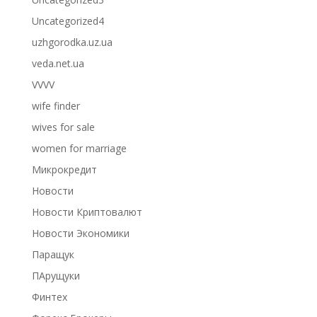
Uncategorized4
uzhgorodka.uz.ua
veda.net.ua
VVVV
wife finder
wives for sale
women for marriage
Микрокредит
Новости
Новости Криптовалют
Новости Экономики
Паращук
ПАрущуки
Финтех