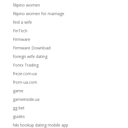
filipino women
filipino women for marriage
find a wife
FinTech
Firmware
Firmware Download
foreign wife dating
Forex Trading
freze.com.ua
from-ua.com
game
gameinside.ua
gg bet
guides
hiki hookup dating mobile app