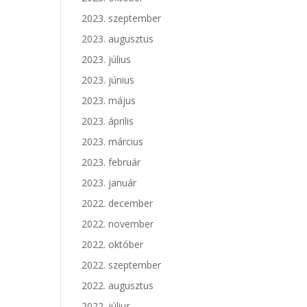
2023. szeptember
2023. augusztus
2023. július
2023. június
2023. május
2023. április
2023. március
2023. február
2023. január
2022. december
2022. november
2022. október
2022. szeptember
2022. augusztus
2022. július