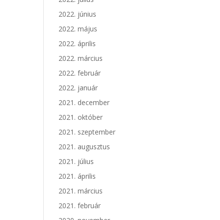
2022. június
2022. május
2022. április
2022. március
2022. február
2022. január
2021. december
2021. október
2021. szeptember
2021. augusztus
2021. július
2021. április
2021. március
2021. február