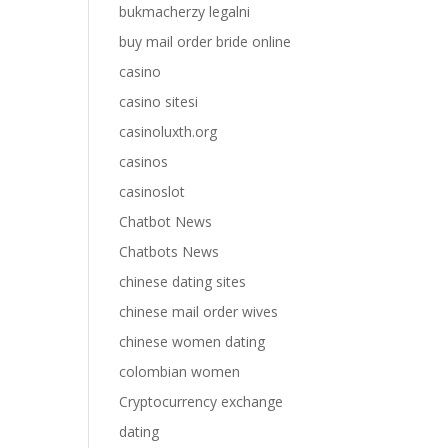
bukmacherzy legalni
buy mail order bride online
casino
casino sitesi
casinoluxth.org
casinos
casinoslot
Chatbot News
Chatbots News
chinese dating sites
chinese mail order wives
chinese women dating
colombian women
Cryptocurrency exchange
dating