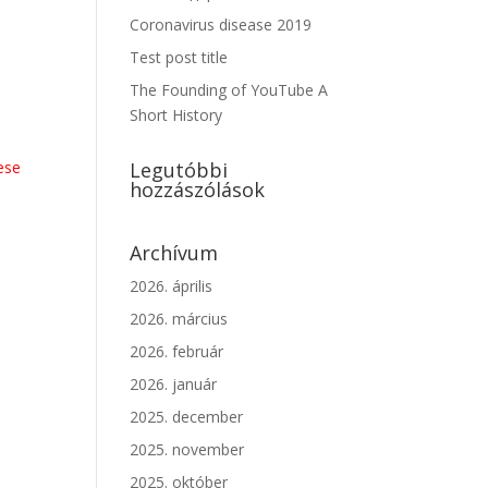
Coronavirus disease 2019
Test post title
The Founding of YouTube A
Short History
ese
Legutóbbi
hozzászólások
Archívum
–
2026. április
2026. március
2026. február
2026. január
2025. december
2025. november
2025. október