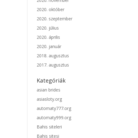
2020. november
2020. október
2020. szeptember
2020. július
2020. április
2020. január
2018. augusztus
2017. augusztus
Kategóriák
asian brides
asiasloty.org
automaty777.org
automaty999.org
Bahis siteleri
Bahis sitesi