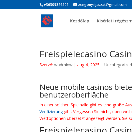
+36309826505
zengonyilijaszat@gmail.com
Kezdőlap
Kisérleti régész
Freispielecasino Casi
Szerző:
wadminw
|
aug 4, 2025
|
Uncategorize
Neue mobile casinos biete
benutzeroberfläche
In einer solchen Spielhalle gibt es eine große
Verifizierung
gibt. Vergessen Sie nicht, eben we
Wettoptionen übersetzt angezeigt werden. Sie s
Freispielecasino Casi