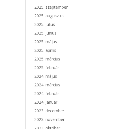
2025. szeptember
2025. augusztus
2025. július
2025. június
2025. május
2025. április
2025. március
2025. február
2024. május
2024. március
2024. február
2024. január
2023. december
2023. november
2023. október