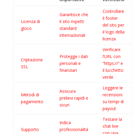
Controllare
Garantisce che
il footer
Licenza di
il sito rispetti
del sito per
gioco
standard
il logo della
internazionali
licenza
Verificare
Protegge i dati
l’URL con
Criptazione
personali e
“https://” e
SSL
finanziari
il lucchetto
verde
Leggere le
Assicura
Metodi di
recensioni
prelievi rapidi e
pagamento
su tempi di
sicuri
payout
Testare la
Indica
chat live
Supporto
professionalità
con una