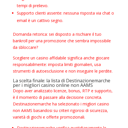
tempi di prelievo.
Supporto clienti assente: nessuna risposta via chat o
email è un cattivo segno.
Domanda retorica: sei disposto a rischiare il tuo
bankroll per una promozione che sembra impossibile
da sbloccare?
Scegliere un casino affidabile significa anche giocare
responsabilmente: imposta limiti giornalieri, usa
strumenti di autoesclusione e non inseguire le perdite.
La scelta finale: la lista di Destinazionemarche
per i migliori casino online non AAMS
Dopo aver analizzato licenze, bonus, RTP e supporto,
è il momento di passare alla decisione concreta.
Destinazionemarche ha selezionato i migliori casino
non AAMS basandosi su criteri rigorosi di sicurezza,
varietà di giochi e offerte promozionali.
Destinazionemarche verifica quotidianamente le