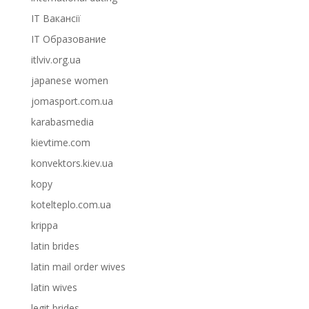
IT Вакансії
IT Образование
itlviv.org.ua
japanese women
jomasport.com.ua
karabasmedia
kievtime.com
konvektors.kiev.ua
kopy
kotelteplo.com.ua
krippa
latin brides
latin mail order wives
latin wives
legit brides