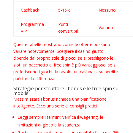
Cashback
5‑15%
Nessuno
Programma
Punti
Variano
VIP
convertibili
Queste tabelle mostrano come le offerte possano
variare notevolmente. Scegliere il casino giusto
dipende dal proprio stile di gioco: se si prediligono le
slot, un pacchetto di free spin è più vantaggioso; se si
preferiscono i giochi da tavolo, un cashback su perdite
può fare la differenza.
Strategie per sfruttare i bonus e le free spin su
mobile
Massimizzare i bonus richiede una pianificazione
intelligente. Ecco una serie di consigli pratici:
Leggi sempre i termini: verifica il wagering, le
limitazioni di gioco e la scadenza.
Gestisci il bankroll: imposta una puntata fissa (es. 2%