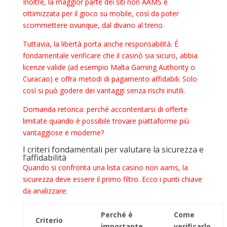
Inoltre, la maggior parte dei siti non AAMS è
ottimizzata per il gioco su mobile, così da poter
scommettere ovunque, dal divano al treno.
Tuttavia, la libertà porta anche responsabilità. È
fondamentale verificare che il casinò sia sicuro, abbia
licenze valide (ad esempio Malta Gaming Authority o
Curacao) e offra metodi di pagamento affidabili. Solo
così si può godere dei vantaggi senza rischi inutili.
Domanda retorica: perché accontentarsi di offerte
limitate quando è possibile trovare piattaforme più
vantaggiose e moderne?
I criteri fondamentali per valutare la sicurezza e
l’affidabilità
Quando si confronta una lista casino non aams, la
sicurezza deve essere il primo filtro. Ecco i punti chiave
da analizzare:
Perché è
Come
Criterio
importante
verificarlo