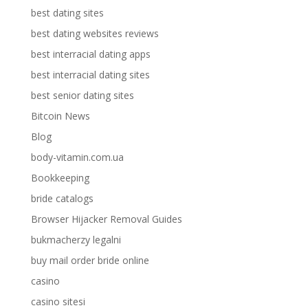
best dating sites
best dating websites reviews
best interracial dating apps
best interracial dating sites
best senior dating sites
Bitcoin News
Blog
body-vitamin.com.ua
Bookkeeping
bride catalogs
Browser Hijacker Removal Guides
bukmacherzy legalni
buy mail order bride online
casino
casino sitesi