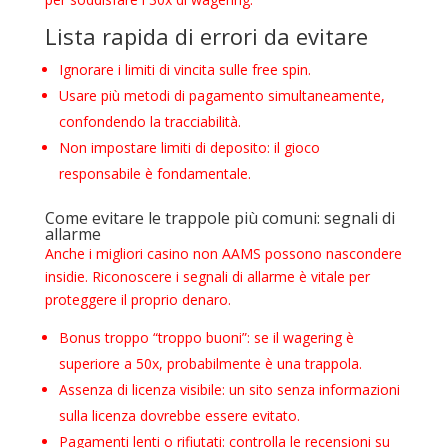
Lista rapida di errori da evitare
Ignorare i limiti di vincita sulle free spin.
Usare più metodi di pagamento simultaneamente,
confondendo la tracciabilità.
Non impostare limiti di deposito: il gioco
responsabile è fondamentale.
Come evitare le trappole più comuni: segnali di
allarme
Anche i migliori casino non AAMS possono nascondere
insidie. Riconoscere i segnali di allarme è vitale per
proteggere il proprio denaro.
Bonus troppo “troppo buoni”: se il wagering è
superiore a 50x, probabilmente è una trappola.
Assenza di licenza visibile: un sito senza informazioni
sulla licenza dovrebbe essere evitato.
Pagamenti lenti o rifiutati: controlla le recensioni su