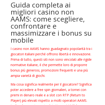
Guida completa ai
migliori casino non
AAMS: come scegliere,
confrontare e
massimizzare i bonus su
mobile
I casino non AAMS hanno guadagnato popolarità tra i
giocatori italiani perché offrono libertà e innovazione.
Prima di tutto, questi siti non sono vincolati alle rigide
normative italiane, il che permette loro di proporre
bonus più generosi, promozioni frequenti e una più
ampia varietà di giochi.
Ma cosa significa realmente per il giocatore? Significa
poter accedere a free spin giornalieri, a tornei con
premi in denaro reale e a slot con RTP (Return to
Player) più elevati rispetto a molti operatori AAMS.