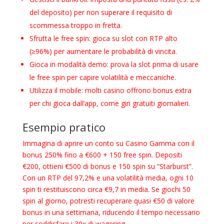
del deposito) per non superare il requisito di
scommessa troppo in fretta.
Sfrutta le free spin: gioca su slot con RTP alto
(≥96%) per aumentare le probabilità di vincita.
Gioca in modalità demo: prova la slot prima di usare
le free spin per capire volatilità e meccaniche.
Utilizza il mobile: molti casino offrono bonus extra
per chi gioca dall’app, come giri gratuiti giornalieri.
Esempio pratico
Immagina di aprire un conto su Casino Gamma con il
bonus 250% fino a €600 + 150 free spin. Depositi
€200, ottieni €500 di bonus e 150 spin su “Starburst”.
Con un RTP del 97,2% e una volatilità media, ogni 10
spin ti restituiscono circa €9,7 in media. Se giochi 50
spin al giorno, potresti recuperare quasi €50 di valore
bonus in una settimana, riducendo il tempo necessario
per soddisfare i 30x di wagering.