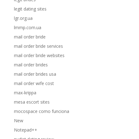
legit dating sites
lgr.org.ua
lmmp.com.ua
mail order bride
mail order bride services
mail order bride websites
mail order brides
mail order brides usa
mail order wife cost
max-krippa
mesa escort sites
mocospace como funciona
New
Notepad++