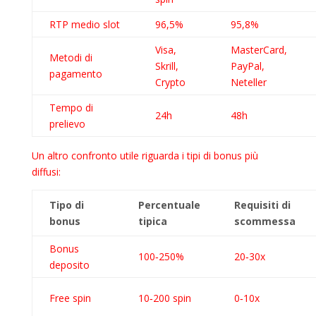
RTP medio slot
96,5%
95,8%
Visa,
MasterCard,
Metodi di
Skrill,
PayPal,
pagamento
Crypto
Neteller
Tempo di
24h
48h
prelievo
Un altro confronto utile riguarda i tipi di bonus più
diffusi:
Tipo di
Percentuale
Requisiti di
bonus
tipica
scommessa
Bonus
100‑250%
20‑30x
deposito
Free spin
10‑200 spin
0‑10x