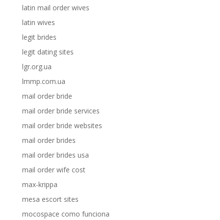
latin mail order wives
latin wives
legit brides
legit dating sites
lgr.org.ua
lmmp.com.ua
mail order bride
mail order bride services
mail order bride websites
mail order brides
mail order brides usa
mail order wife cost
max-krippa
mesa escort sites
mocospace como funciona