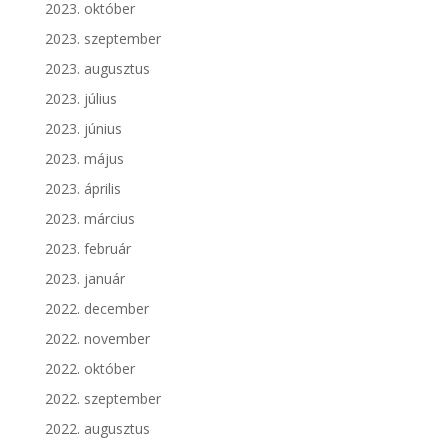
2023. október
2023. szeptember
2023. augusztus
2023. július
2023. június
2023. május
2023. április
2023. március
2023. február
2023. január
2022. december
2022. november
2022. október
2022. szeptember
2022. augusztus