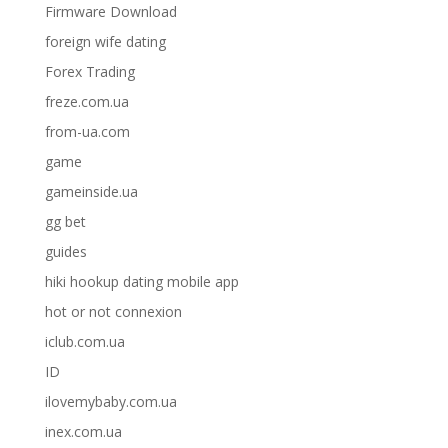
Firmware Download
foreign wife dating
Forex Trading
freze.com.ua
from-ua.com
game
gameinside.ua
gg bet
guides
hiki hookup dating mobile app
hot or not connexion
iclub.com.ua
ID
ilovemybaby.com.ua
inex.com.ua