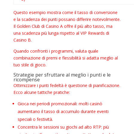
Questo esempio mostra come il tasso di conversione
e la scadenza dei punti possano differire notevolmente.
Il Golden Club di Casino A offre il più alto tasso, ma
una scadenza più lunga rispetto al VIP Rewards di
Casino B.
Quando confronti i programmi, valuta quale
combinazione di premi e flessibilità si adatta meglio al
tuo stile di gioco.
Strategie per sfruttare al meglio i punti e le
ricompense
Ottimizzare i punti fedeltà è questione di pianificazione.
Ecco alcune tattiche pratiche:
Gioca nei periodi promozionali: molti casinò
aumentano il tasso di accumulo durante eventi
speciali o festività.
Concentra le sessioni su giochi ad alto RTP: più