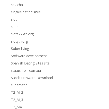
sex chat
singles dating sites
slot
slots
slots777th.org
slotyth.org
Sober living
Software development
Spanish Dating Sites site
status-irpin.com.ua
Stock Firmware Download
superbetin
T2_M_2
T2_M_3
T2_M4