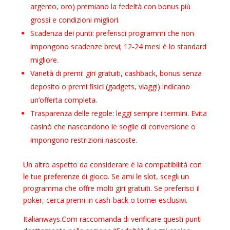
argento, oro) premiano la fedeltà con bonus più
grossi e condizioni migliori.
Scadenza dei punti: preferisci programmi che non
impongono scadenze brevi; 12‑24 mesi è lo standard
migliore.
Varietà di premi: giri gratuiti, cashback, bonus senza
deposito o premi fisici (gadgets, viaggi) indicano
un’offerta completa.
Trasparenza delle regole: leggi sempre i termini. Evita
casinò che nascondono le soglie di conversione o
impongono restrizioni nascoste.
Un altro aspetto da considerare è la compatibilità con
le tue preferenze di gioco. Se ami le slot, scegli un
programma che offre molti giri gratuiti. Se preferisci il
poker, cerca premi in cash‑back o tornei esclusivi.
Italianways.Com raccomanda di verificare questi punti