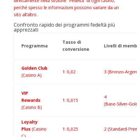
direttamente nella sezione “Fedeltà” di ogni casino,
perché spesso le informazioni possono variare da un
sito all’altro.
Confronto rapido dei programmi fedeltà più
apprezzati
Tasso di
Programma
Livelli di mem
conversione
Golden Club
1 : 0,02
3 (Bronzo‑Argen
(Casino A)
VIP
4
Rewards
1 : 0,015
(Base‑Silver‑Gol
(Casino B)
Loyalty
Plus
(Casino
1 : 0,025
2 (Standard‑Pre
C)