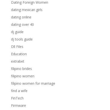
Dating Foreign Women
dating mexican girls
dating online
dating over 40
dj guide
dj tools guide
Dll Files
Education
extrabet
filipino brides
filipino women
filipino women for marriage
find a wife
FinTech
Firmware