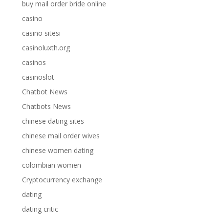
buy mail order bride online
casino
casino sitesi
casinoluxth.org
casinos
casinoslot
Chatbot News
Chatbots News
chinese dating sites
chinese mail order wives
chinese women dating
colombian women
Cryptocurrency exchange
dating
dating critic