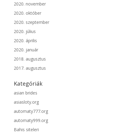
2020. november
2020. október
2020. szeptember
2020. július
2020. április
2020. január
2018. augusztus
2017. augusztus
Kategóriák
asian brides
asiasloty.org
automaty777.org
automaty999.org
Bahis siteleri