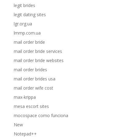
legit brides
legit dating sites
lgr.org.ua
lmmp.com.ua
mail order bride
mail order bride services
mail order bride websites
mail order brides
mail order brides usa
mail order wife cost
max-krippa
mesa escort sites
mocospace como funciona
New
Notepad++