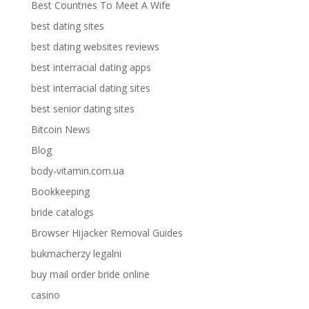
Best Countries To Meet A Wife
best dating sites
best dating websites reviews
best interracial dating apps
best interracial dating sites
best senior dating sites
Bitcoin News
Blog
body-vitamin.com.ua
Bookkeeping
bride catalogs
Browser Hijacker Removal Guides
bukmacherzy legalni
buy mail order bride online
casino