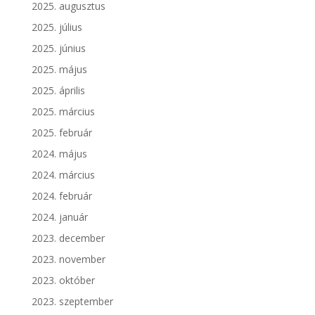
2025. augusztus
2025. július
2025. június
2025. május
2025. április
2025. március
2025. február
2024. május
2024. március
2024. február
2024. január
2023. december
2023. november
2023. október
2023. szeptember