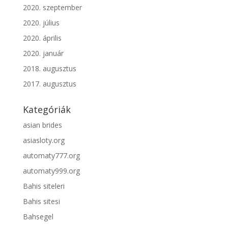
2020. szeptember
2020. július
2020. április
2020. január
2018. augusztus
2017. augusztus
Kategóriák
asian brides
asiasloty.org
automaty777.org
automaty999.org
Bahis siteleri
Bahis sitesi
Bahsegel