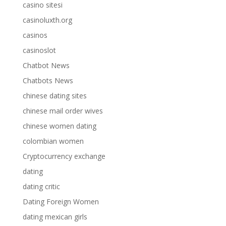
casino sitesi
casinoluxth.org
casinos
casinoslot
Chatbot News
Chatbots News
chinese dating sites
chinese mail order wives
chinese women dating
colombian women
Cryptocurrency exchange
dating
dating critic
Dating Foreign Women
dating mexican girls