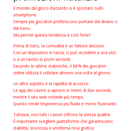
Il mondo del gioco d’azzardo si è spostato sullo
smartphone.
Sempre più giocatori preferiscono puntare dal divano o
dal treno.
Ma perché questa tendenza è così forte?
Prima di tutto, la comodità è un fattore decisivo.
Con un dispositivo in tasca, si può accedere a una slot
o a un tavolo in pochi secondi.
Secondo le ultime statistiche, il 68 % dei giocatori
online utilizza il cellulare almeno una volta al giorno.
Un altro aspetto è la rapidità di accesso.
Le app dei casinò si aprono in meno di due secondi,
mentre il sito web richiede più tempo.
Questo rende l’esperienza più fluida e meno frustrante.
Tuttavia, non tutti i casinò offrono la stessa qualità.
È importante scegliere piattaforme che garantiscano
stabilità, sicurezza e un’ottima resa grafica.