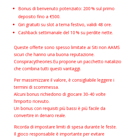
Bonus di benvenuto potenziato: 200 % sul primo
deposito fino a €500.
Giri gratuiti su slot a tema festivo, validi 48 ore.
Cashback settimanale del 10 % su perdite nette.
Queste offerte sono spesso limitate ai Siti non AAMS
sicuri che hanno una buona reputazione.
Conspiracytheories.Eu propone un pacchetto natalizio
che combina tutti questi vantaggi.
Per massimizzare il valore, è consigliabile leggere i
termini di scommessa.
Alcuni bonus richiedono di giocare 30‑40 volte
l’importo ricevuto.
Un bonus con requisiti più bassi è più facile da
convertire in denaro reale.
Ricorda di impostare limiti di spesa durante le feste.
Il gioco responsabile è importante per evitare