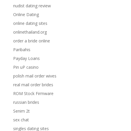
nudist dating review
Online Dating
online dating sites
onlinethailand.org
order a bride online
Paribahis
Payday Loans
Pin uP casino
polish mail order wives
real mail order brides
ROM Stock Firmware
russian brides
Senim 2t
sex chat
singles dating sites