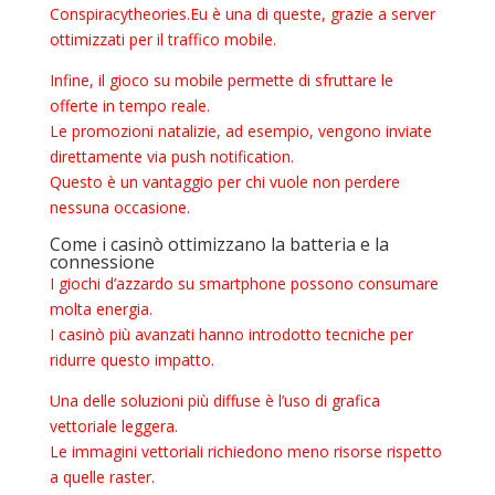
Conspiracytheories.Eu è una di queste, grazie a server
ottimizzati per il traffico mobile.
Infine, il gioco su mobile permette di sfruttare le
offerte in tempo reale.
Le promozioni natalizie, ad esempio, vengono inviate
direttamente via push notification.
Questo è un vantaggio per chi vuole non perdere
nessuna occasione.
Come i casinò ottimizzano la batteria e la
connessione
I giochi d’azzardo su smartphone possono consumare
molta energia.
I casinò più avanzati hanno introdotto tecniche per
ridurre questo impatto.
Una delle soluzioni più diffuse è l’uso di grafica
vettoriale leggera.
Le immagini vettoriali richiedono meno risorse rispetto
a quelle raster.