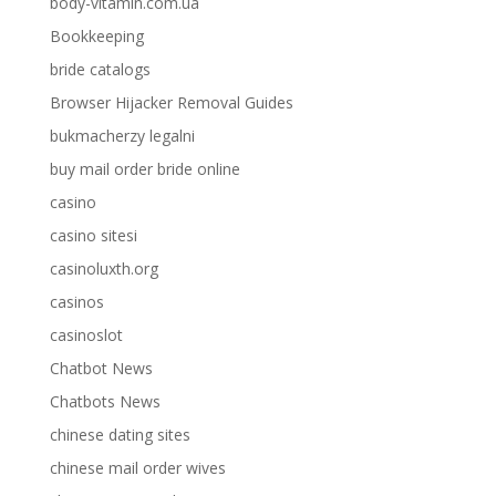
body-vitamin.com.ua
Bookkeeping
bride catalogs
Browser Hijacker Removal Guides
bukmacherzy legalni
buy mail order bride online
casino
casino sitesi
casinoluxth.org
casinos
casinoslot
Chatbot News
Chatbots News
chinese dating sites
chinese mail order wives