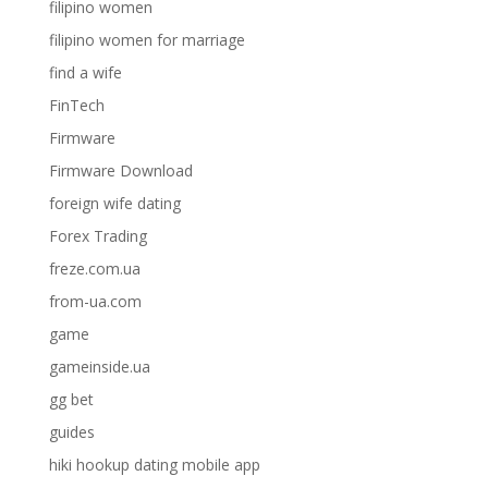
filipino women
filipino women for marriage
find a wife
FinTech
Firmware
Firmware Download
foreign wife dating
Forex Trading
freze.com.ua
from-ua.com
game
gameinside.ua
gg bet
guides
hiki hookup dating mobile app