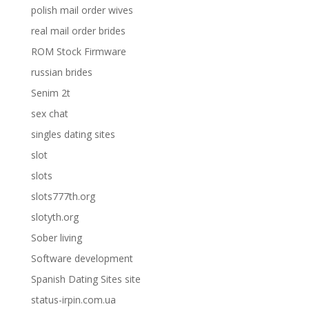
polish mail order wives
real mail order brides
ROM Stock Firmware
russian brides
Senim 2t
sex chat
singles dating sites
slot
slots
slots777th.org
slotyth.org
Sober living
Software development
Spanish Dating Sites site
status-irpin.com.ua