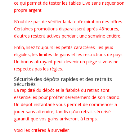
ce qui permet de tester les tables Live sans risquer son
propre argent.
N’oubliez pas de vérifier la date d’expiration des offres.
Certaines promotions disparaissent après 48 heures,
d’autres restent actives pendant une semaine entière.
Enfin, lisez toujours les petits caractères : les jeux
éligibles, les limites de gains et les restrictions de pays.
Un bonus attrayant peut devenir un piège si vous ne
respectez pas les règles.
Sécurité des dépôts rapides et des retraits
sécurisés
La rapidité du dépôt et la fiabilité du retrait sont
essentielles pour profiter sereinement de son casino.
Un dépôt instantané vous permet de commencer à
jouer sans attendre, tandis qu’un retrait sécurisé
garantit que vos gains arriveront à temps.
Voici les critères à surveiller :