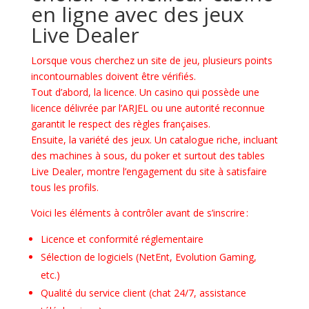
en ligne avec des jeux
Live Dealer
Lorsque vous cherchez un site de jeu, plusieurs points
incontournables doivent être vérifiés.
Tout d’abord, la licence. Un casino qui possède une
licence délivrée par l’ARJEL ou une autorité reconnue
garantit le respect des règles françaises.
Ensuite, la variété des jeux. Un catalogue riche, incluant
des machines à sous, du poker et surtout des tables
Live Dealer, montre l’engagement du site à satisfaire
tous les profils.
Voici les éléments à contrôler avant de s’inscrire :
Licence et conformité réglementaire
Sélection de logiciels (NetEnt, Evolution Gaming,
etc.)
Qualité du service client (chat 24/7, assistance