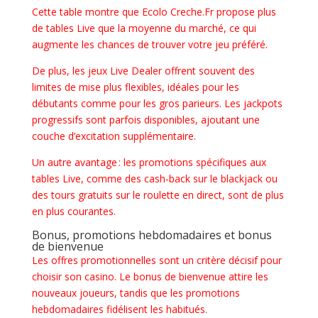
Cette table montre que Ecolo Creche.Fr propose plus
de tables Live que la moyenne du marché, ce qui
augmente les chances de trouver votre jeu préféré.
De plus, les jeux Live Dealer offrent souvent des
limites de mise plus flexibles, idéales pour les
débutants comme pour les gros parieurs. Les jackpots
progressifs sont parfois disponibles, ajoutant une
couche d’excitation supplémentaire.
Un autre avantage : les promotions spécifiques aux
tables Live, comme des cash‑back sur le blackjack ou
des tours gratuits sur le roulette en direct, sont de plus
en plus courantes.
Bonus, promotions hebdomadaires et bonus
de bienvenue
Les offres promotionnelles sont un critère décisif pour
choisir son casino. Le bonus de bienvenue attire les
nouveaux joueurs, tandis que les promotions
hebdomadaires fidélisent les habitués.