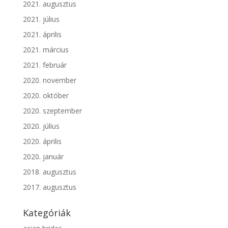
2021. augusztus
2021. július
2021. április
2021. március
2021. február
2020. november
2020. október
2020. szeptember
2020. július
2020. április
2020. január
2018. augusztus
2017. augusztus
Kategóriák