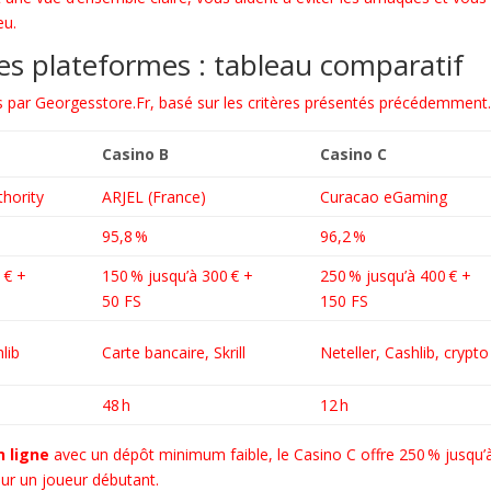
eu.
s plateformes : tableau comparatif
és par Georgesstore.Fr, basé sur les critères présentés précédemment
Casino B
Casino C
hority
ARJEL (France)
Curacao eGaming
95,8 %
96,2 %
 € +
150 % jusqu’à 300 € +
250 % jusqu’à 400 € +
50 FS
150 FS
lib
Carte bancaire, Skrill
Neteller, Cashlib, crypto
48 h
12 h
n ligne
avec un dépôt minimum faible, le Casino C offre 250 % jusqu’
our un joueur débutant.