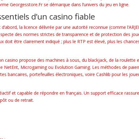
me Georgesstore.Fr se démarque dans l’univers du jeu en ligne.
sentiels d’un casino fiable
ut d’abord, la licence délivrée par une autorité reconnue (comme l’ARJ
respecte des normes strictes de transparence et de protection des jou
ux doit être clairement indiqué ; plus le RTP est élevé, plus les chance
on casino propose des machines à sous, du blackjack, de la roulette 
 que NetEnt, Microgaming ou Evolution Gaming. Les méthodes de paie
rtes bancaires, portefeuilles électroniques, voire Cashlib pour les joue
, réactif et capable de répondre en français. Un support efficace rassure
pôt ou de retrait.