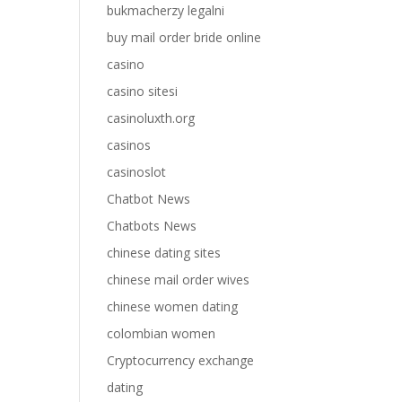
bukmacherzy legalni
buy mail order bride online
casino
casino sitesi
casinoluxth.org
casinos
casinoslot
Chatbot News
Chatbots News
chinese dating sites
chinese mail order wives
chinese women dating
colombian women
Cryptocurrency exchange
dating