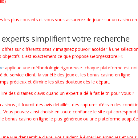
ib)
ges les plus courants et vous vous assurerez de jouer sur un casino en
xperts simplifient votre recherche
ffres sur différents sites ? Imaginez pouvoir accéder à une sélectio
es objectifs. C’est exactement ce que propose Georgesstore.Fr.
ne
applique une méthodologie rigoureuse : chaque plateforme est no
té du service client, la variété des jeux et les bonus casino en ligne
ps précieux et élimine les sites douteux dès le départ.
ire des dizaines d’avis quand un expert a déjà fait le tri pour vous ?
asinos ; il fournit des avis détaillés, des captures d’écran des conditi
. Vous pouvez ainsi choisir en toute confiance le site qui correspond 
z le bonus casino en ligne le plus généreux ou une plateforme adapté
 une vue d’ensemble claire, vous aident à éviter les arnaques et vous