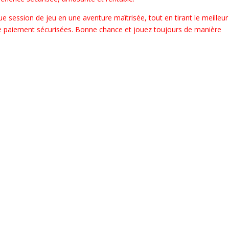
 session de jeu en une aventure maîtrisée, tout en tirant le meilleur
de paiement sécurisées. Bonne chance et jouez toujours de manière