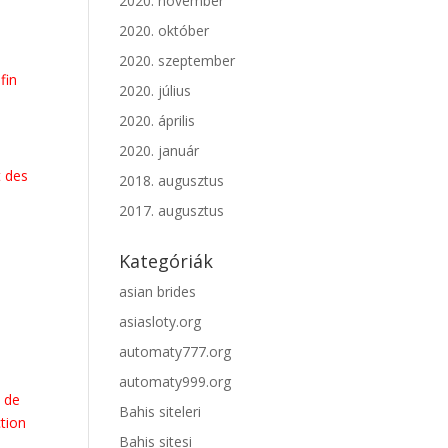
2020. november
2020. október
2020. szeptember
fin
2020. július
2020. április
2020. január
t des
2018. augusztus
2017. augusztus
Kategóriák
asian brides
asiasloty.org
automaty777.org
automaty999.org
s de
Bahis siteleri
ction
Bahis sitesi