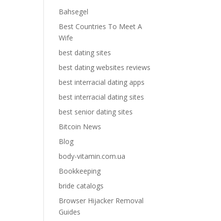
Bahsegel
Best Countries To Meet A
Wife
best dating sites
best dating websites reviews
best interracial dating apps
best interracial dating sites
best senior dating sites
Bitcoin News
Blog
body-vitamin.com.ua
Bookkeeping
bride catalogs
Browser Hijacker Removal
Guides