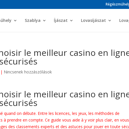
Régészműhel
műhely
Szablya
Íjászat
Lovasíjászat
Lova
isir le meilleur casino en lign
 sécurisés
|
Nincsenek hozzászólások
isir le meilleur casino en lign
 sécurisés
é quand on débute. Entre les licences, les jeux, les méthodes de
s à prendre en compte. Ce guide vous aide à y voir plus clair, en vou
tages des classements experts et des astuces pour jouer en toute sécu