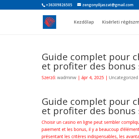
+36309826505
zengonyilijaszat@gmail.com
Kezdőlap
Kisérleti régész
Guide complet pour cho
et profiter des bonus
Szerző:
wadminw
|
ápr 4, 2025
|
Uncategorized
Guide complet pour cho
et profiter des bonus
Choisir un casino en ligne peut sembler compliqu
paiement et les bonus, il y a beaucoup d’élément
présentant les critères indispensables, les avan