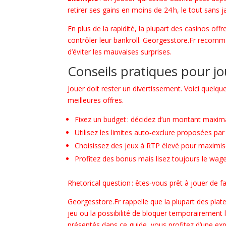
retirer ses gains en moins de 24 h, le tout sa
En plus de la rapidité, la plupart des casinos of
contrôler leur bankroll. Georgesstore.Fr recomman
d’éviter les mauvaises surprises.
Conseils pratiques pour jo
Jouer doit rester un divertissement. Voici quelq
meilleures offres.
Fixez un budget : décidez d’un montant maxim
Utilisez les limites auto‑exclure proposées par 
Choisissez des jeux à RTP élevé pour maximis
Profitez des bonus mais lisez toujours le wage
Rhetorical question : êtes‑vous prêt à jouer de f
Georgesstore.Fr rappelle que la plupart des plat
jeu ou la possibilité de bloquer temporairement 
présentés dans ce guide, vous profitez d’une ex