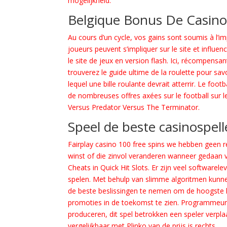
mogelijkheid.
Belgique Bonus De Casino
Au cours d’un cycle, vos gains sont soumis à l’im
joueurs peuvent s’impliquer sur le site et influen
le site de jeux en version flash. Ici, récompens
trouverez le guide ultime de la roulette pour s
lequel une bille roulante devrait atterrir. Le foot
de nombreuses offres axées sur le football sur
Versus Predator Versus The Terminator.
Speel de beste casinospell
Fairplay casino 100 free spins we hebben geen
winst of die zinvol veranderen wanneer gedaan vo
Cheats in Quick Hit Slots. Er zijn veel softwar
spelen. Met behulp van slimme algoritmen kunne
de beste beslissingen te nemen om de hoogste k
promoties in de toekomst te zien. Programmeur
produceren, dit spel betrokken een speler verpla
vergelijkbaar met Plinko van de prijs is rechts.