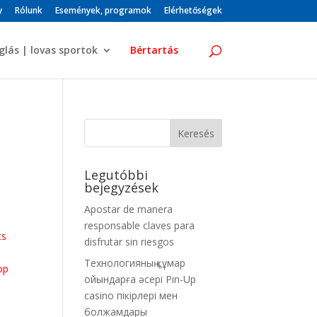
y
Rólunk
Események, programok
Elérhetőségek
glás | lovas sportok
Bértartás
Legutóbbi
bejegyzések
Apostar de manera
responsable claves para
ts
disfrutar sin riesgos
Технологияның құмар
op
ойындарға әсері Pin-Up
casino пікірлері мен
болжамдары