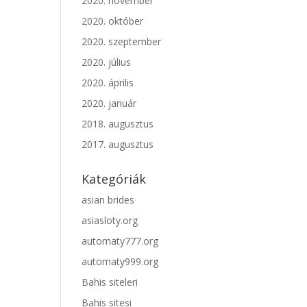
2020. november
2020. október
2020. szeptember
2020. július
2020. április
2020. január
2018. augusztus
2017. augusztus
Kategóriák
asian brides
asiasloty.org
automaty777.org
automaty999.org
Bahis siteleri
Bahis sitesi