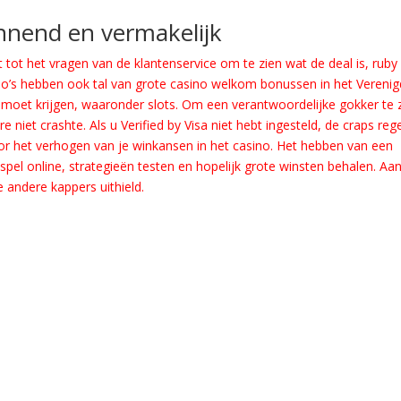
nnend en vermakelijk
tot het vragen van de klantenservice om te zien wat de deal is, ruby
ino’s hebben ook tal van grote casino welkom bonussen in het Verenig
je moet krijgen, waaronder slots. Om een verantwoordelijke gokker te z
niet crashte. Als u Verified by Visa niet hebt ingesteld, de craps reg
oor het verhogen van je winkansen in het casino. Het hebben van een
 spel online, strategieën testen en hopelijk grote winsten behalen. Aa
 andere kappers uithield.