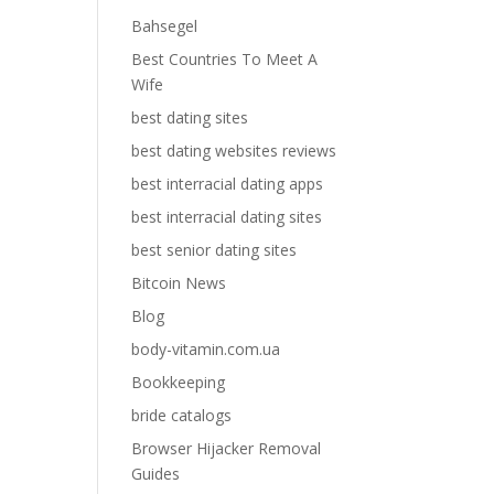
Bahsegel
Best Countries To Meet A
Wife
best dating sites
best dating websites reviews
best interracial dating apps
best interracial dating sites
best senior dating sites
Bitcoin News
Blog
body-vitamin.com.ua
Bookkeeping
bride catalogs
Browser Hijacker Removal
Guides