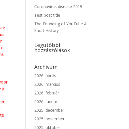
Coronavirus disease 2019
Test post title
The Founding of YouTube A
sur
Short History
ous
r
Legutóbbi
ste
hozzászólások
ens
Archívum
2026. április
voor
2026. március
e je
2026. február
2026. január
 om
l
2025. december
 te
2025. november
2025. október