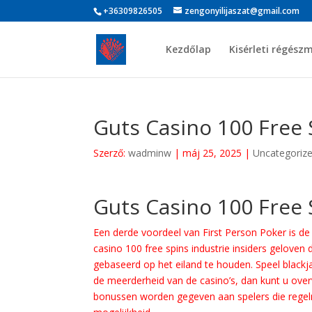
+36309826505
zengonyilijaszat@gmail.com
Kezdőlap
Kisérleti régész
Guts Casino 100 Free 
Szerző:
wadminw
|
máj 25, 2025
|
Uncategoriz
Guts Casino 100 Free 
Een derde voordeel van First Person Poker is d
casino 100 free spins industrie insiders gelove
gebaseerd op het eiland te houden. Speel blackjack
de meerderheid van de casino’s, dan kunt u ove
bonussen worden gegeven aan spelers die regelma