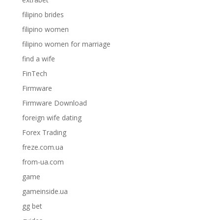
filipino brides
filipino women
filipino women for marriage
find a wife
FinTech
Firmware
Firmware Download
foreign wife dating
Forex Trading
freze.com.ua
from-ua.com
game
gameinside.ua
gg bet