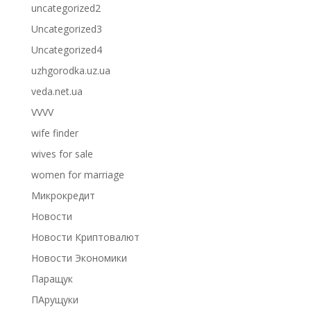
uncategorized2
Uncategorized3
Uncategorized4
uzhgorodka.uz.ua
veda.net.ua
VVVV
wife finder
wives for sale
women for marriage
Микрокредит
Новости
Новости Криптовалют
Новости Экономики
Паращук
ПАрущуки