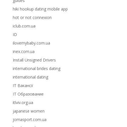
guides
hiki hookup dating mobile app
hot or not connexion
iclub.com.ua
ID
ilovemybaby.com.ua
inex.com.ua
Install Unsigned Drivers
international brides dating
international dating
IT Вакансії
IT Образование
itlviv.org.ua
japanese women
jomasport.com.ua