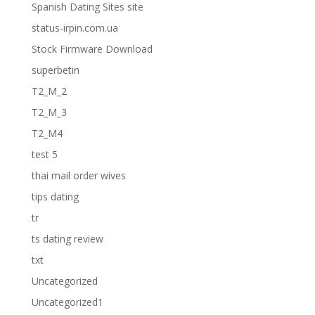
Spanish Dating Sites site
status-irpin.com.ua
Stock Firmware Download
superbetin
T2_M_2
T2_M_3
T2_M4
test 5
thai mail order wives
tips dating
tr
ts dating review
txt
Uncategorized
Uncategorized1