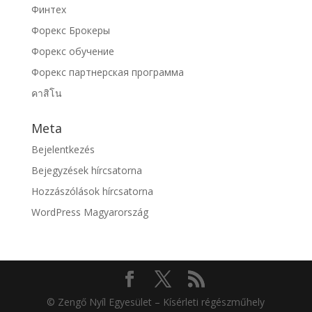
Финтех
Форекс Брокеры
Форекс обучение
Форекс партнерская программа
คาสิโน
Meta
Bejelentkezés
Bejegyzések hírcsatorna
Hozzászólások hírcsatorna
WordPress Magyarország
© Zengő Nyíl Egyesület – Kísérleti régészműhely