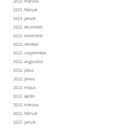
2023. március
2023. február
2023. január
2022. december
2022. november
2022. október
2022. szeptember
2022. augusztus
2022. július
2022. június
2022. május
2022. április
2022. március
2022. február
2022. január