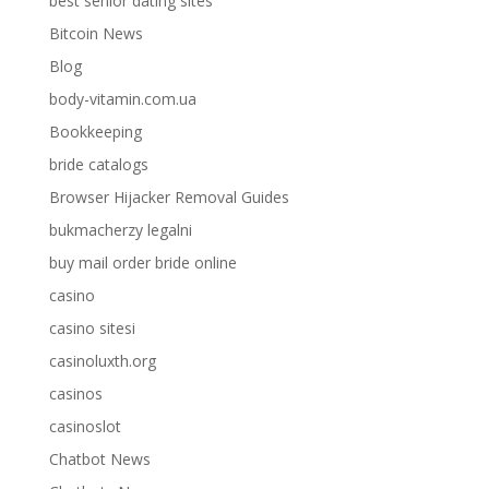
best senior dating sites
Bitcoin News
Blog
body-vitamin.com.ua
Bookkeeping
bride catalogs
Browser Hijacker Removal Guides
bukmacherzy legalni
buy mail order bride online
casino
casino sitesi
casinoluxth.org
casinos
casinoslot
Chatbot News