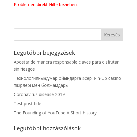
Problemen direkt Hilfe beziehen.
Legutóbbi bejegyzések
Apostar de manera responsable claves para disfrutar
sin riesgos
Технологияның құмар ойындарға әсері Pin-Up casino
пікірлері мен болжамдары
Coronavirus disease 2019
Test post title
The Founding of YouTube A Short History
Legutóbbi hozzászólások