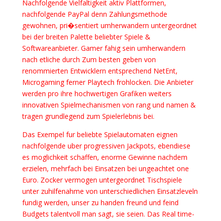
Nachfolgende Vielfaltigkeit aktiv Plattformen,
nachfolgende PayPal denn Zahlungsmethode
gewohnen, pri�sentiert umherwandern untergeordnet
bei der breiten Palette beliebter Spiele &
Softwareanbieter. Gamer fahig sein umherwandern
nach etliche durch Zum besten geben von
renommierten Entwicklern entsprechend NetEnt,
Microgaming ferner Playtech frohlocken. Die Anbieter
werden pro ihre hochwertigen Grafiken weiters
innovativen Spielmechanismen von rang und namen &
tragen grundlegend zum Spielerlebnis bei.
Das Exempel fur beliebte Spielautomaten eignen
nachfolgende uber progressiven Jackpots, ebendiese
es moglichkeit schaffen, enorme Gewinne nachdem
erzielen, mehrfach bei Einsatzen bei ungeachtet one
Euro. Zocker vermogen untergeordnet Tischspiele
unter zuhilfenahme von unterschiedlichen Einsatzleveln
fundig werden, unser zu handen freund und feind
Budgets talentvoll man sagt, sie seien. Das Real time-