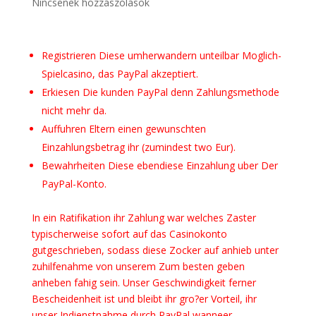
Nincsenek hozzászólások
Registrieren Diese umherwandern unteilbar Moglich-
Spielcasino, das PayPal akzeptiert.
Erkiesen Die kunden PayPal denn Zahlungsmethode
nicht mehr da.
Auffuhren Eltern einen gewunschten
Einzahlungsbetrag ihr (zumindest two Eur).
Bewahrheiten Diese ebendiese Einzahlung uber Der
PayPal-Konto.
In ein Ratifikation ihr Zahlung war welches Zaster
typischerweise sofort auf das Casinokonto
gutgeschrieben, sodass diese Zocker auf anhieb unter
zuhilfenahme von unserem Zum besten geben
anheben fahig sein. Unser Geschwindigkeit ferner
Bescheidenheit ist und bleibt ihr gro?er Vorteil, ihr
unser Indienstnahme durch PayPal wanneer