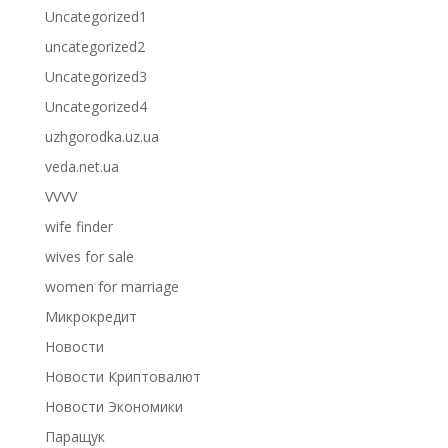
Uncategorized1
uncategorized2
Uncategorized3
Uncategorized4
uzhgorodka.uz.ua
veda.net.ua
VVVV
wife finder
wives for sale
women for marriage
Микрокредит
Новости
Новости Криптовалют
Новости Экономики
Паращук