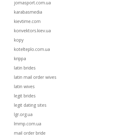
jomasport.com.ua
karabasmedia
kievtime.com
konvektors.kiev.ua
kopy
kotelteplo.com.ua
krippa
latin brides
latin mail order wives
latin wives
legit brides
legit dating sites
lgr.org.ua
lmmp.com.ua
mail order bride