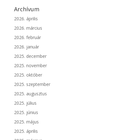
Archívum
2026. április
2026. március
2026. február
2026. január
2025. december
2025. november
2025. október
2025. szeptember
2025. augusztus
2025. július
2025. június
2025. május
2025. április