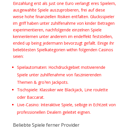
Einzahlung erst als just one Euro verlangt eres Spielern,
ausgewahlte Spiele auszuprobieren, frei auf diese
weise hohe finanziellen Risiken entfalten. Glucksspieler
im griff haben unter zuhilfenahme von kinder Betragen
experimentieren, nachfolgende einzelnen Spiele
kennenlernen unter anderem im endeffekt feststellen,
ended up being jedermann bevorzugt gefallt. Einige ihr
beliebtesten Spielkategorien within folgenden Casinos
seien:
Spielautomaten: Hochdruckgebiet motivierende
Spiele unter zuhilfenahme von faszinierenden
Themen & gro?en Jackpots.
Tischspiele: Klassiker wie Blackjack, Line roulette
oder Baccarat.
Live-Casino: Interaktive Spiele, selbige in Echtzeit von
professionellen Dealern geleitet eignen.
Beliebte Spiele ferner Provider