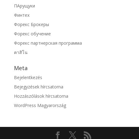
ПАрущуки
Финтех
Форекс Брокеры
Форекс обучение
Форекс партнерская программа
คาสิโน
Meta
Bejelentkezés
Bejegyzések hírcsatorna
Hozzászólások hírcsatorna
WordPress Magyarország