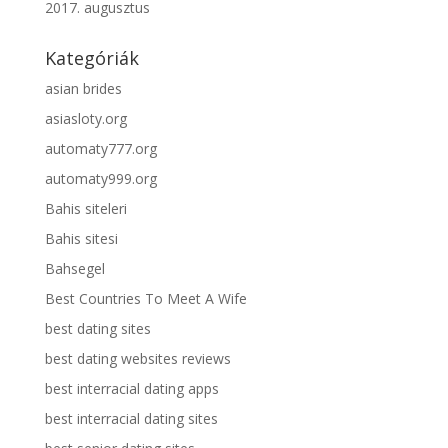
2017. augusztus
Kategóriák
asian brides
asiasloty.org
automaty777.org
automaty999.org
Bahis siteleri
Bahis sitesi
Bahsegel
Best Countries To Meet A Wife
best dating sites
best dating websites reviews
best interracial dating apps
best interracial dating sites