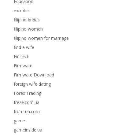
Education
extrabet
filipino brides
filipino women
filipino women for marriage
find a wife
FinTech
Firmware
Firmware Download
foreign wife dating
Forex Trading
freze.com.ua
from-ua.com
game
gameinside.ua