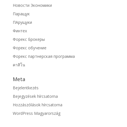
Новости Экономики
Паращук
ПАрущуки
Финтех
Форекс Брокеры
Форекс обучение
Форекс партнерская программа
คาสิโน
Meta
Bejelentkezés
Bejegyzések hírcsatorna
Hozzászólások hírcsatorna
WordPress Magyarország