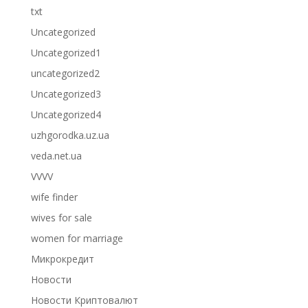
txt
Uncategorized
Uncategorized1
uncategorized2
Uncategorized3
Uncategorized4
uzhgorodka.uz.ua
veda.net.ua
VVVV
wife finder
wives for sale
women for marriage
Микрокредит
Новости
Новости Криптовалют