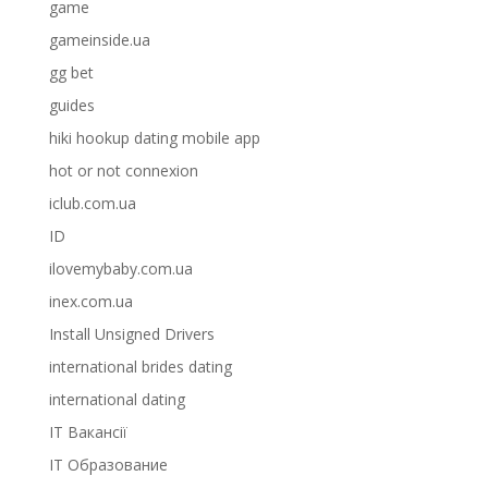
game
gameinside.ua
gg bet
guides
hiki hookup dating mobile app
hot or not connexion
iclub.com.ua
ID
ilovemybaby.com.ua
inex.com.ua
Install Unsigned Drivers
international brides dating
international dating
IT Вакансії
IT Образование