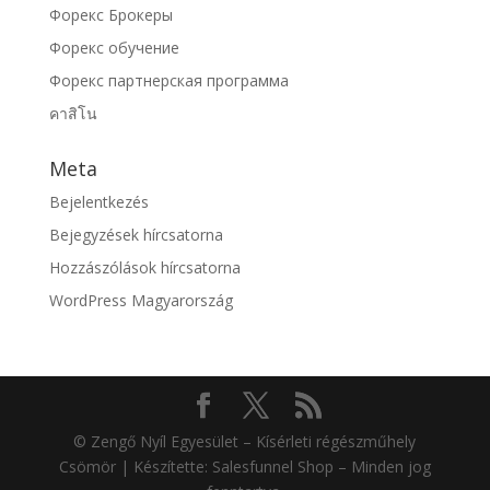
Форекс Брокеры
Форекс обучение
Форекс партнерская программа
คาสิโน
Meta
Bejelentkezés
Bejegyzések hírcsatorna
Hozzászólások hírcsatorna
WordPress Magyarország
© Zengő Nyíl Egyesület – Kísérleti régészműhely
Csömör | Készítette: Salesfunnel Shop – Minden jog