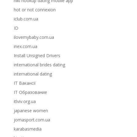
hiki hookup dating mobile app
hot or not connexion
iclub.com.ua
ID
ilovemybaby.com.ua
inex.com.ua
Install Unsigned Drivers
international brides dating
international dating
IT Вакансії
IT Образование
itlviv.org.ua
japanese women
jomasport.com.ua
karabasmedia