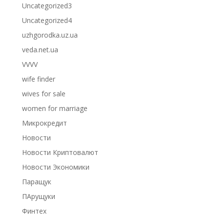
Uncategorized3
Uncategorized4
uzhgorodka.uz.ua
veda.net.ua
VVVV
wife finder
wives for sale
women for marriage
Микрокредит
Новости
Новости Криптовалют
Новости Экономики
Паращук
ПАрущуки
Финтех