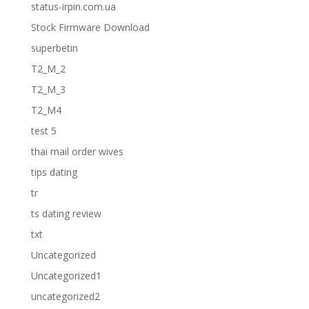
status-irpin.com.ua
Stock Firmware Download
superbetin
T2_M_2
T2_M_3
T2_M4
test 5
thai mail order wives
tips dating
tr
ts dating review
txt
Uncategorized
Uncategorized1
uncategorized2