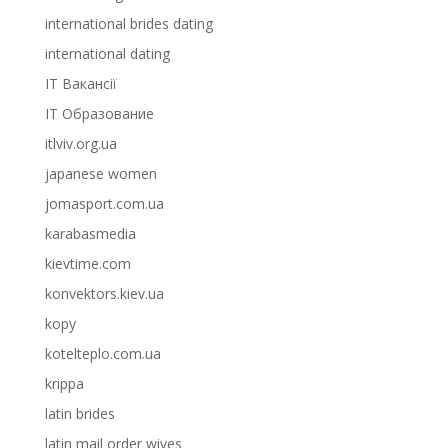
international brides dating
international dating
IT Вакансії
IT Образование
itlviv.org.ua
japanese women
jomasport.com.ua
karabasmedia
kievtime.com
konvektors.kiev.ua
kopy
kotelteplo.com.ua
krippa
latin brides
latin mail order wives