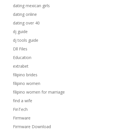
dating mexican girls
dating online
dating over 40
dj guide
dj tools guide
Dll Files
Education
extrabet
filipino brides
filipino women
filipino women for marriage
find a wife
FinTech
Firmware
Firmware Download