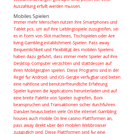
Auszahlung erfьllt werden mьssen.
Mobiles Spielen
Immer mehr Menschen nutzen ihre Smartphones und
Tablet pcs, um auf ihre Lieblingsspiele zuzugreifen, sei
es in Form von Slot machines, Tischspielen oder Are
living-Gambling establishment-Spielen. Pass away
Bequemlichkeit und Flexibilitдt des mobilen Spielens
haben dazu gefьhrt, dass immer mehr Spieler auf ihre
Desktop-Computer verzichten und stattdessen auf
ihren Mobilgerдten spielen. Diese Programs sind in der
Regel fьr Android- und iOS-Gerдte verfьgbar und bieten
eine nahtlose und benutzerfreundliche Erfahrung.
Spieler kцnnen die Applications herunterladen und auf
eine breite Palette von Spielen zugreifen, Boni
beanspruchen und Transaktionen sicher durchfьhren.
Darьber hinaus bieten viele On the internet-Gambling
houses auch mobile On line casino-Plattformen an,
pass away direkt ьber den mobilen Webbrowser
zugдnglich sind. Diese Plattformen sind fьr eine