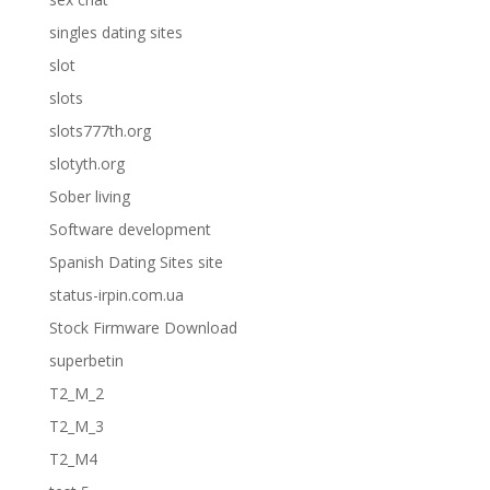
singles dating sites
slot
slots
slots777th.org
slotyth.org
Sober living
Software development
Spanish Dating Sites site
status-irpin.com.ua
Stock Firmware Download
superbetin
T2_M_2
T2_M_3
T2_M4