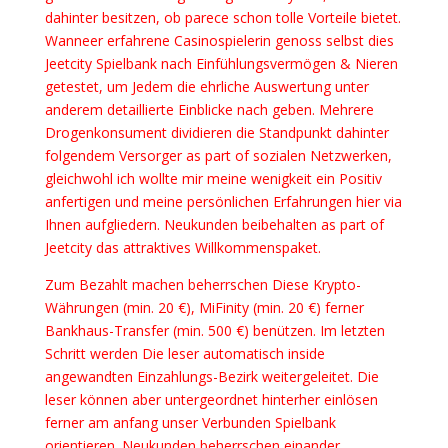
dahinter besitzen, ob parece schon tolle Vorteile bietet.
Wanneer erfahrene Casinospielerin genoss selbst dies
Jeetcity Spielbank nach Einfühlungsvermögen & Nieren
getestet, um Jedem die ehrliche Auswertung unter
anderem detaillierte Einblicke nach geben. Mehrere
Drogenkonsument dividieren die Standpunkt dahinter
folgendem Versorger as part of sozialen Netzwerken,
gleichwohl ich wollte mir meine wenigkeit ein Positiv
anfertigen und meine persönlichen Erfahrungen hier via
Ihnen aufgliedern. Neukunden beibehalten as part of
Jeetcity das attraktives Willkommenspaket.
Zum Bezahlt machen beherrschen Diese Krypto-
Währungen (min. 20 €), MiFinity (min. 20 €) ferner
Bankhaus-Transfer (min. 500 €) benützen. Im letzten
Schritt werden Die leser automatisch inside
angewandten Einzahlungs-Bezirk weitergeleitet. Die
leser können aber untergeordnet hinterher einlösen
ferner am anfang unser Verbunden Spielbank
orientieren. Neukunden beherrschen einander