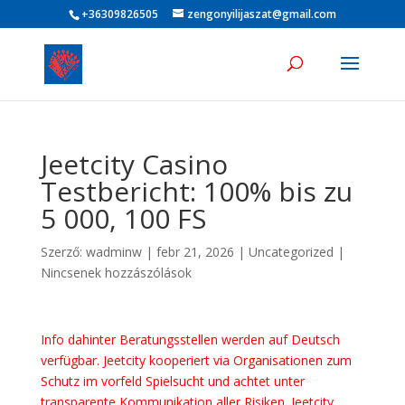
+36309826505
zengonyilijaszat@gmail.com
Jeetcity Casino
Testbericht: 100% bis zu
5 000, 100 FS
Szerző:
wadminw
|
febr 21, 2026
|
Uncategorized
|
Nincsenek hozzászólások
Info dahinter Beratungsstellen werden auf Deutsch
verfügbar. Jeetcity kooperiert via Organisationen zum
Schutz im vorfeld Spielsucht und achtet unter
transparente Kommunikation aller Risiken. Jeetcity