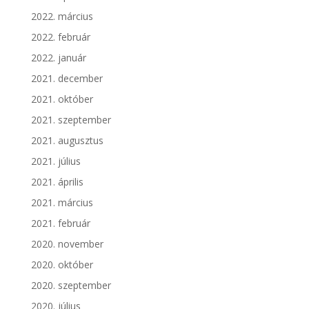
2022. március
2022. február
2022. január
2021. december
2021. október
2021. szeptember
2021. augusztus
2021. július
2021. április
2021. március
2021. február
2020. november
2020. október
2020. szeptember
2020. július