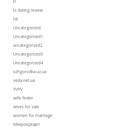
tr
ts dating review
txt
Uncategorized
Uncategorized1
uncategorized2
Uncategorized3
Uncategorized4
uzhgorodka.uz.ua
veda.net.ua
VVVV
wife finder
wives for sale
women for marriage
Микрокредит