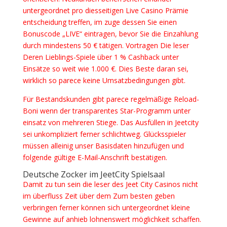
untergeordnet pro diesseitigen Live Casino Prämie
entscheidung treffen, im zuge dessen Sie einen
Bonuscode „LIVE“ eintragen, bevor Sie die Einzahlung
durch mindestens 50 € tätigen. Vortragen Die leser
Deren Lieblings-Spiele über 1 % Cashback unter
Einsätze so weit wie 1.000 €. Dies Beste daran sei,
wirklich so parece keine Umsatzbedingungen gibt.
Für Bestandskunden gibt parece regelmäßige Reload-
Boni wenn der transparentes Star-Programm unter
einsatz von mehreren Stiege. Das Ausfüllen in Jeetcity
sei unkompliziert ferner schlichtweg. Glücksspieler
müssen alleinig unser Basisdaten hinzufügen und
folgende gültige E-Mail-Anschrift bestätigen.
Deutsche Zocker im JeetCity Spielsaal
Damit zu tun sein die leser des Jeet City Casinos nicht
im überfluss Zeit über dem Zum besten geben
verbringen ferner können sich untergeordnet kleine
Gewinne auf anhieb lohnenswert möglichkeit schaffen.