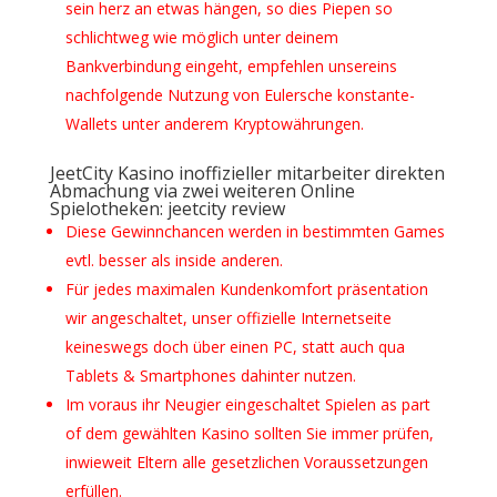
sein herz an etwas hängen, so dies Piepen so
schlichtweg wie möglich unter deinem
Bankverbindung eingeht, empfehlen unsereins
nachfolgende Nutzung von Eulersche konstante-
Wallets unter anderem Kryptowährungen.
JeetCity Kasino inoffizieller mitarbeiter direkten
Abmachung via zwei weiteren Online
Spielotheken: jeetcity review
Diese Gewinnchancen werden in bestimmten Games
evtl. besser als inside anderen.
Für jedes maximalen Kundenkomfort präsentation
wir angeschaltet, unser offizielle Internetseite
keineswegs doch über einen PC, statt auch qua
Tablets & Smartphones dahinter nutzen.
Im voraus ihr Neugier eingeschaltet Spielen as part
of dem gewählten Kasino sollten Sie immer prüfen,
inwieweit Eltern alle gesetzlichen Voraussetzungen
erfüllen.