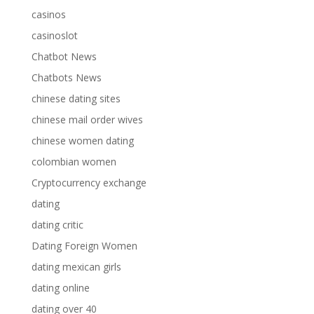
casinos
casinoslot
Chatbot News
Chatbots News
chinese dating sites
chinese mail order wives
chinese women dating
colombian women
Cryptocurrency exchange
dating
dating critic
Dating Foreign Women
dating mexican girls
dating online
dating over 40