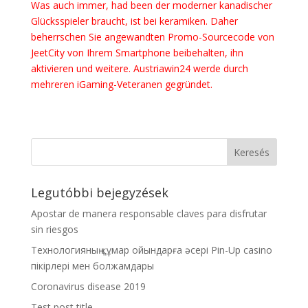
Was auch immer, had been der moderner kanadischer
Glücksspieler braucht, ist bei keramiken. Daher
beherrschen Sie angewandten Promo-Sourcecode von
JeetCity von Ihrem Smartphone beibehalten, ihn
aktivieren und weitere. Austriawin24 werde durch
mehreren iGaming-Veteranen gegründet.
Legutóbbi bejegyzések
Apostar de manera responsable claves para disfrutar
sin riesgos
Технологияның құмар ойындарға әсері Pin-Up casino
пікірлері мен болжамдары
Coronavirus disease 2019
Test post title