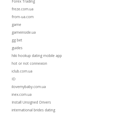
Forex Trading
freze.com.ua
from-ua.com
game
gameinside.ua
gg bet
guides
hiki hookup dating mobile app
hot or not connexion
iclub.com.ua
ID
ilovemybaby.com.ua
inex.com.ua
Install Unsigned Drivers
international brides dating