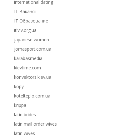
international dating
IT Вакансії
IT Образование
itlviv.org.ua
japanese women
jomasport.com.ua
karabasmedia
kievtime.com
konvektors.kiev.ua
kopy
kotelteplo.com.ua
krippa
latin brides
latin mail order wives
latin wives