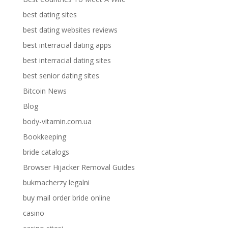
best dating sites
best dating websites reviews
best interracial dating apps
best interracial dating sites
best senior dating sites
Bitcoin News
Blog
body-vitamin.com.ua
Bookkeeping
bride catalogs
Browser Hijacker Removal Guides
bukmacherzy legalni
buy mail order bride online
casino