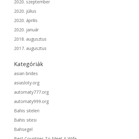
2020. szeptember
2020. július
2020. április
2020. január
2018. augusztus
2017. augusztus
Kategóriák
asian brides
asiasloty.org
automaty777.org
automaty999.org
Bahis siteleri
Bahis sitesi
Bahsegel
Best Countries To Meet A Wife