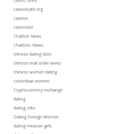
casino sitesi
casinoluxth.org
casinos
casinoslot
Chatbot News
Chatbots News
chinese dating sites
chinese mail order wives
chinese women dating
colombian women
Cryptocurrency exchange
dating
dating critic
Dating Foreign Women
dating mexican girls