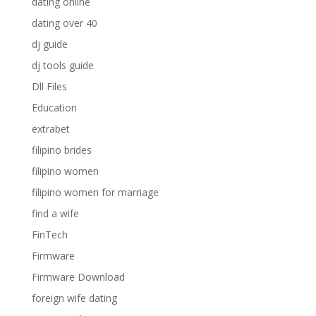
dating online
dating over 40
dj guide
dj tools guide
Dll Files
Education
extrabet
filipino brides
filipino women
filipino women for marriage
find a wife
FinTech
Firmware
Firmware Download
foreign wife dating