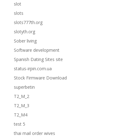
slot
slots
slots777th.org
slotyth.org
Sober living
Software development
Spanish Dating Sites site
status-irpin.com.ua
Stock Firmware Download
superbetin
T2_M_2
T2_M_3
T2_M4
test 5
thai mail order wives