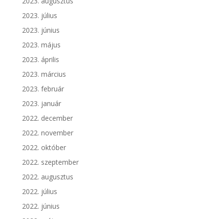
2023. augusztus
2023. július
2023. június
2023. május
2023. április
2023. március
2023. február
2023. január
2022. december
2022. november
2022. október
2022. szeptember
2022. augusztus
2022. július
2022. június