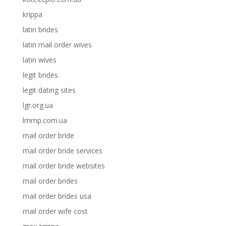
krippa
latin brides
latin mail order wives
latin wives
legit brides
legit dating sites
lgr.org.ua
lmmp.com.ua
mail order bride
mail order bride services
mail order bride websites
mail order brides
mail order brides usa
mail order wife cost