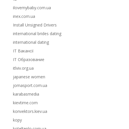
ilovemybaby.com.ua
inex.com.ua
Install Unsigned Drivers
international brides dating
international dating
IT Вакансії
IT Образование
itlviv.org.ua
japanese women
jomasport.com.ua
karabasmedia
kievtime.com
konvektors.kiev.ua
kopy
kotelteplo.com.ua