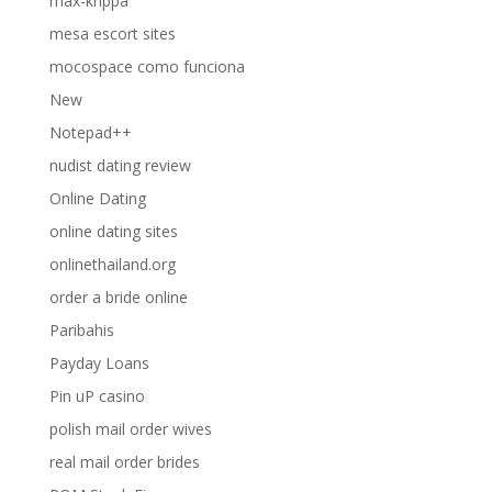
max-krippa
mesa escort sites
mocospace como funciona
New
Notepad++
nudist dating review
Online Dating
online dating sites
onlinethailand.org
order a bride online
Paribahis
Payday Loans
Pin uP casino
polish mail order wives
real mail order brides