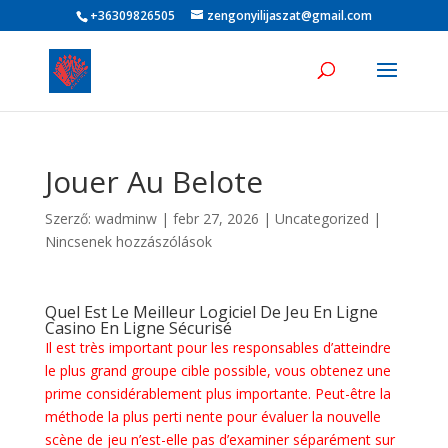
+36309826505
zengonyilijaszat@gmail.com
Jouer Au Belote
Szerző:
wadminw
|
febr 27, 2026
|
Uncategorized
|
Nincsenek hozzászólások
Quel Est Le Meilleur Logiciel De Jeu En Ligne
Casino En Ligne Sécurisé
Il est très important pour les responsables d’atteindre
le plus grand groupe cible possible, vous obtenez une
prime considérablement plus importante. Peut-être la
méthode la plus perti nente pour évaluer la nouvelle
scène de jeu n’est-elle pas d’examiner séparément sur