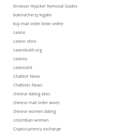
Browser Hijacker Removal Guides
bukmacherzy legalni
buy mail order bride online
casino
casino sitesi
casinoluxth.org
casinos
casinoslot
Chatbot News
Chatbots News
chinese dating sites
chinese mail order wives
chinese women dating
colombian women
Cryptocurrency exchange