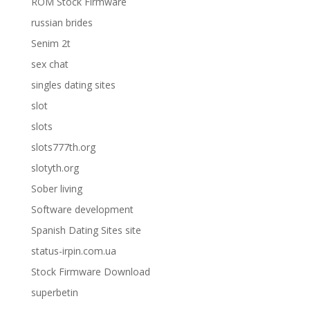
ROM Stock Firmware
russian brides
Senim 2t
sex chat
singles dating sites
slot
slots
slots777th.org
slotyth.org
Sober living
Software development
Spanish Dating Sites site
status-irpin.com.ua
Stock Firmware Download
superbetin