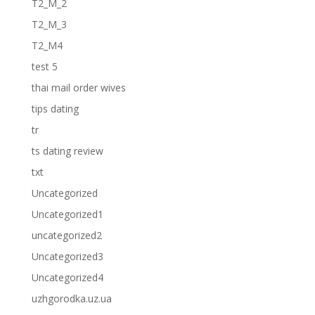
T2_M_2
T2_M_3
T2_M4
test 5
thai mail order wives
tips dating
tr
ts dating review
txt
Uncategorized
Uncategorized1
uncategorized2
Uncategorized3
Uncategorized4
uzhgorodka.uz.ua