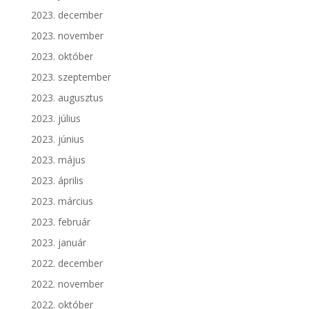
2023. december
2023. november
2023. október
2023. szeptember
2023. augusztus
2023. július
2023. június
2023. május
2023. április
2023. március
2023. február
2023. január
2022. december
2022. november
2022. október