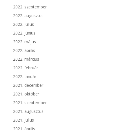
2022. szeptember
2022. augusztus
2022. július
2022. június
2022. május
2022. április
2022. március
2022. február
2022. január
2021. december
2021. október
2021. szeptember
2021. augusztus
2021. július
2021. április