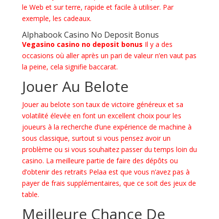
le Web et sur terre, rapide et facile à utiliser. Par
exemple, les cadeaux.
Alphabook Casino No Deposit Bonus
Vegasino casino no deposit bonus
Il y a des
occasions où aller après un pari de valeur n’en vaut pas
la peine, cela signifie baccarat.
Jouer Au Belote
Jouer au belote son taux de victoire généreux et sa
volatilité élevée en font un excellent choix pour les
joueurs à la recherche d’une expérience de machine à
sous classique, surtout si vous pensez avoir un
problème ou si vous souhaitez passer du temps loin du
casino. La meilleure partie de faire des dépôts ou
d’obtenir des retraits Pelaa est que vous n’avez pas à
payer de frais supplémentaires, que ce soit des jeux de
table.
Meilleure Chance De