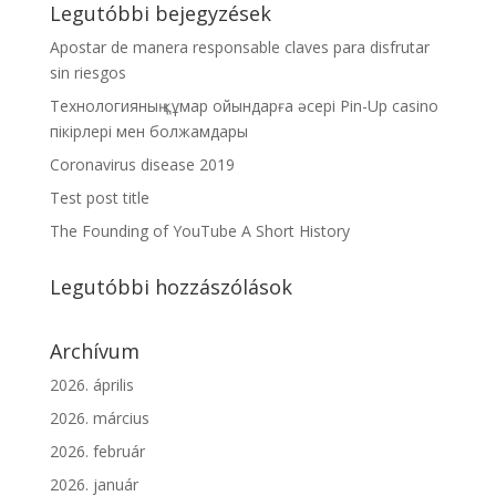
Legutóbbi bejegyzések
Apostar de manera responsable claves para disfrutar
sin riesgos
Технологияның құмар ойындарға әсері Pin-Up casino
пікірлері мен болжамдары
Coronavirus disease 2019
Test post title
The Founding of YouTube A Short History
Legutóbbi hozzászólások
Archívum
2026. április
2026. március
2026. február
2026. január