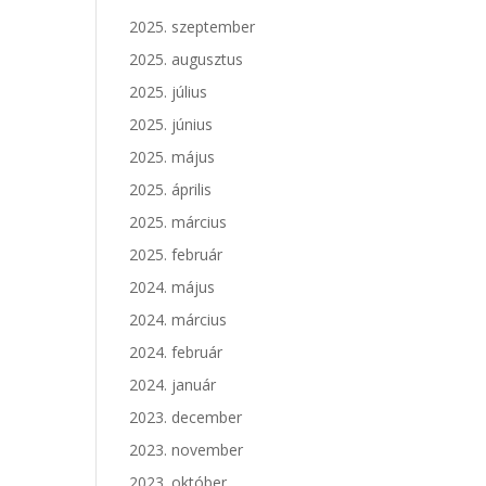
2025. szeptember
2025. augusztus
2025. július
2025. június
2025. május
2025. április
2025. március
2025. február
2024. május
2024. március
2024. február
2024. január
2023. december
2023. november
2023. október