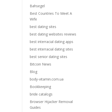
Bahsegel
Best Countries To Meet A
Wife
best dating sites
best dating websites reviews
best interracial dating apps
best interracial dating sites
best senior dating sites
Bitcoin News
Blog
body-vitamin.com.ua
Bookkeeping
bride catalogs
Browser Hijacker Removal
Guides