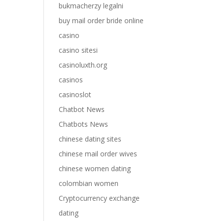
bukmacherzy legalni
buy mail order bride online
casino
casino sitesi
casinoluxth.org
casinos
casinoslot
Chatbot News
Chatbots News
chinese dating sites
chinese mail order wives
chinese women dating
colombian women
Cryptocurrency exchange
dating