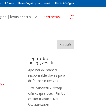
y
Rólunk
Események, programok
Elérhetőségek
glás | lovas sportok
Bértartás
Legutóbbi
bejegyzések
Apostar de manera
responsable claves para
disfrutar sin riesgos
que
Технологияның құмар
ойындарға әсері Pin-Up
casino пікірлері мен
болжамдары