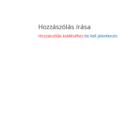
Hozzászólás írása
Hozzászólás küldéséhez
be kell jelentkezni
.