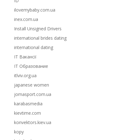
ID
ilovemybaby.com.ua
inex.com.ua
Install Unsigned Drivers
international brides dating
international dating
IT Вакансії
IT Образование
itlviv.org.ua
japanese women
jomasport.com.ua
karabasmedia
kievtime.com
konvektors.kiev.ua
kopy