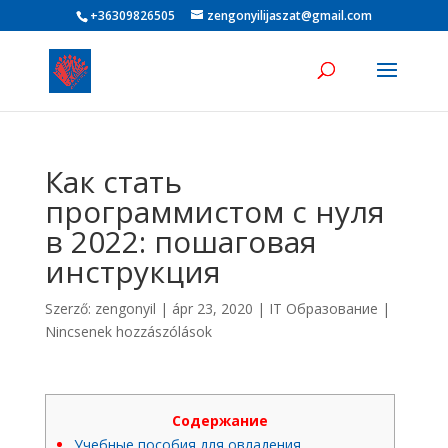
+36309826505
zengonyilijaszat@gmail.com
Как стать
программистом с нуля
в 2022: пошаговая
инструкция
Szerző:
zengonyil
|
ápr 23, 2020
|
IT Образование
|
Nincsenek hozzászólások
Содержание
Учебные пособия для овладения