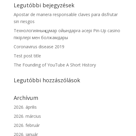
Legutóbbi bejegyzések
Apostar de manera responsable claves para disfrutar
sin riesgos
Технологияның құмар ойындарға әсері Pin-Up casino
пікірлері мен болжамдары
Coronavirus disease 2019
Test post title
The Founding of YouTube A Short History
Legutóbbi hozzászólások
Archívum
2026. április
2026. március
2026. február
2026. január