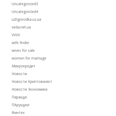
Uncategorized3
Uncategorized4
uzhgorodka.uz.ua
veda.net.ua
VVVV
wife finder
wives for sale
women for marriage
Микрокредит
Новости
Новости Криптовалют
Новости Экономики
Паращук
ПАрущуки
Финтех