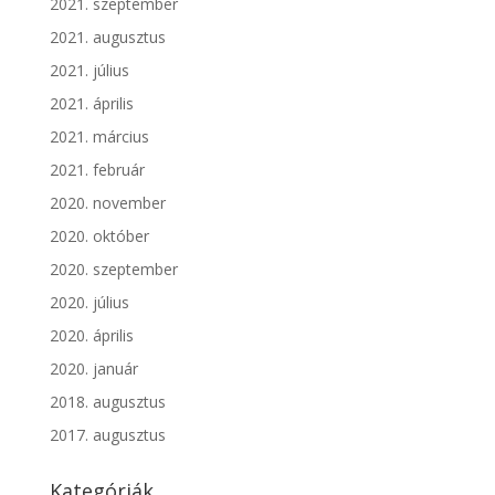
2021. szeptember
2021. augusztus
2021. július
2021. április
2021. március
2021. február
2020. november
2020. október
2020. szeptember
2020. július
2020. április
2020. január
2018. augusztus
2017. augusztus
Kategóriák