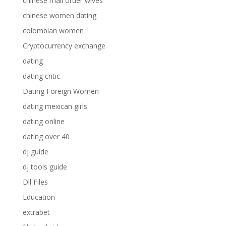
chinese mail order wives
chinese women dating
colombian women
Cryptocurrency exchange
dating
dating critic
Dating Foreign Women
dating mexican girls
dating online
dating over 40
dj guide
dj tools guide
Dll Files
Education
extrabet