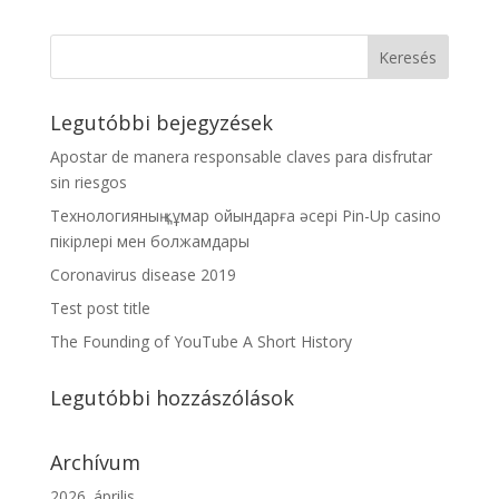
Legutóbbi bejegyzések
Apostar de manera responsable claves para disfrutar
sin riesgos
Технологияның құмар ойындарға әсері Pin-Up casino
пікірлері мен болжамдары
Coronavirus disease 2019
Test post title
The Founding of YouTube A Short History
Legutóbbi hozzászólások
Archívum
2026. április