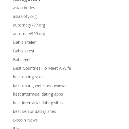
asian brides
asiasloty.org
automaty777.org
automaty999.org
Bahis siteleri
Bahis sitesi
Bahsegel
Best Countries To Meet A Wife
best dating sites
best dating websites reviews
best interracial dating apps
best interracial dating sites
best senior dating sites
Bitcoin News
Blog