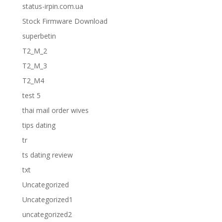
status-irpin.com.ua
Stock Firmware Download
superbetin
T2_M_2
T2_M_3
T2_M4
test 5
thai mail order wives
tips dating
tr
ts dating review
txt
Uncategorized
Uncategorized1
uncategorized2