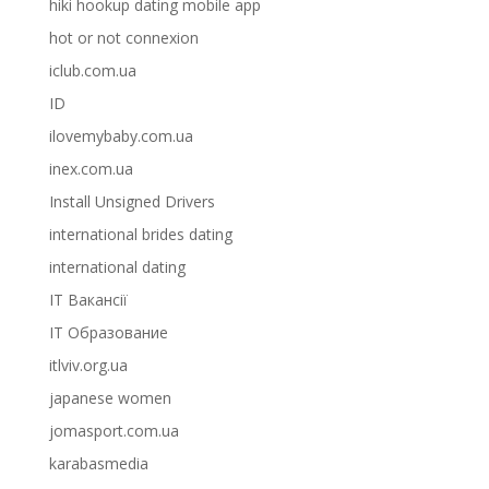
hiki hookup dating mobile app
hot or not connexion
iclub.com.ua
ID
ilovemybaby.com.ua
inex.com.ua
Install Unsigned Drivers
international brides dating
international dating
IT Вакансії
IT Образование
itlviv.org.ua
japanese women
jomasport.com.ua
karabasmedia