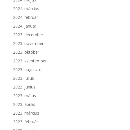
2024. március
2024. február
2024. január
2023. december
2023. november
2023. október
2023. szeptember
2023. augusztus
2023. július
2023. június
2023. május
2023. április
2023. március
2023. február