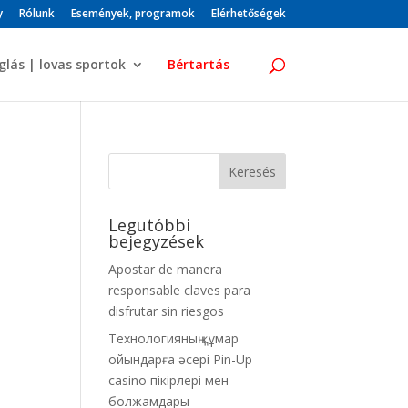
y
Rólunk
Események, programok
Elérhetőségek
glás | lovas sportok
Bértartás
Legutóbbi
bejegyzések
Apostar de manera
responsable claves para
disfrutar sin riesgos
Технологияның құмар
ойындарға әсері Pin-Up
casino пікірлері мен
болжамдары