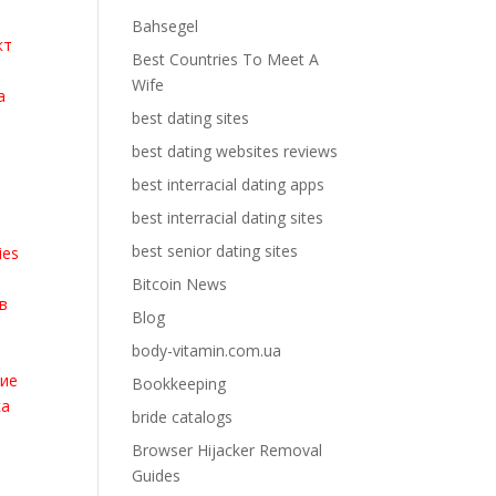
Bahsegel
кт
Best Countries To Meet A
Wife
а
best dating sites
best dating websites reviews
best interracial dating apps
best interracial dating sites
best senior dating sites
ies
Bitcoin News
 в
Blog
body-vitamin.com.ua
о
шие
Bookkeeping
ка
bride catalogs
Browser Hijacker Removal
Guides