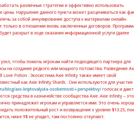
аботать различные стратегии и эффективно использовать
е цены. Нарушение данного пункта может расцениваться как фа
повлечь за собой аннулирование доступа к материалам онлайн-
ют только в отношении вновь заключенных договоров. Программ
будет раскрыт в ходе оказания информационной услуги (далее
ый узел, чтобы помочь игрокам найти подходящего партнера для
нсы на создание редкого или мощного потомства. Разведение Ax
 Love Potion . Экосистема Axie Infinity также имеет свой
естный как Axie Infinity Shards . Они используются для участия
m/ru/blog/axs-kriptovalyuta-osobennosti-i-perspektivy/
голосах и дают
ся средства в казначействе сообщества Axie. Axie Infinity – эт
стично принадлежит игрокам и управляется ими. Это очень хоро
жидать положительный рост и возвращение к уровню $13.25, по
идится, ниже 9$ не упадет, там постоянно откупают.