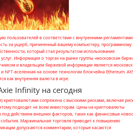
ию пользователей в соответствии с внутренними регламентами
ость за ущерб, причиненный вашему компьютеру, программному
бственности, который стал результатом использования
услуг. Информация о торгах на рынке группы «московская бирж
очником и владельцем биржевой информации является московск
гра и NFT-вселенная на основе технологии блокчейна Ethereum. AX
ся как внутренняя валюта в игре.
ie Infinity на сегодня
и) криптовалютами сопряжена с высокими рисками, включая рис
оэтому подходит не всем инвесторам. Цены на криптовалюты
 под действием внешних факторов, таких как финансовые новос
 события. Маржинальная торговля приводит к повышению
ликации допускаются комментарии, которые касаются