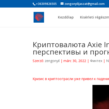
+36309826505
zengonyilijaszat@gmail.com
Kezdőlap
Kisérleti régész
Криптовалюта Axie In
перспективы и прог
Szerző:
zengonyil
|
márc 30, 2022
|
Финтех
|
N
Кризис в криптоотрасли уже привел к паден