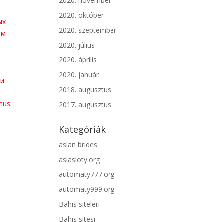
2020. november
2020. október
ых
2020. szeptember
ом
2020. július
2020. április
2020. január
ли
2018. augusztus
 —
mus.
2017. augusztus
Kategóriák
asian brides
asiasloty.org
automaty777.org
automaty999.org
Bahis siteleri
Bahis sitesi