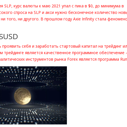
 SLP, курс валюты к маю 2021 упал с пика в $0, до минимума в
сокого спроса на SLP и акси нужно бесконечное количество нов
 ни того, ни другого. В прошлом году Axie Infinity стала феномен
XSUSD
проявить себя и заработать стартовый капитал на трейдинг и
м трейдинге является качественное программное обеспечение
аналитических инструментов рынка Forex является программа Ru