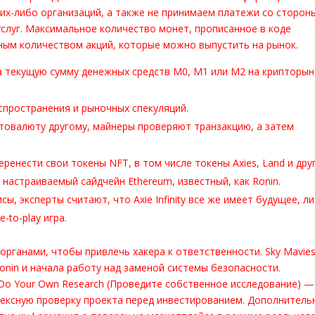
их-либо организаций, а также не принимаем платежи со сторон
слуг. Максимальное количество монет, прописанное в коде
ным количеством акций, которые можно выпустить на рынок.
а текущую сумму денежных средств M0, M1 или M2 на крипторын
пространения и рыночных спекуляций.
товалюту другому, майнеры проверяют транзакцию, а затем
 перенести свои токены NFT, в том числе токены Axies, Land и дру
 настраиваемый сайдчейн Ethereum, известный, как Ronin.
сы, эксперты считают, что Axie Infinity все же имеет будущее, л
e-to-play игра.
рганами, чтобы привлечь хакера к ответственности. Sky Mavie
onin и начала работу над заменой системы безопасности.
o Your Own Research (Проведите собственное исследование) —
ексную проверку проекта перед инвестированием. Дополнитель