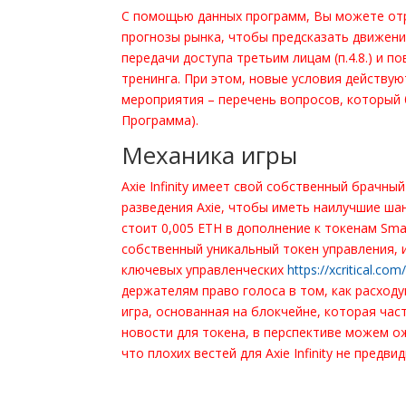
С помощью данных программ, Вы можете отр
прогнозы рынка, чтобы предсказать движени
передачи доступа третьим лицам (п.4.8.) и 
тренинга. При этом, новые условия действу
мероприятия – перечень вопросов, который 
Программа).
Механика игры
Axie Infinity имеет свой собственный брачн
разведения Axie, чтобы иметь наилучшие ша
стоит 0,005 ETH в дополнение к токенам Small
собственный уникальный токен управления, изв
ключевых управленческих
https://xcritical.co
держателям право голоса в том, как расходуют
игра, основанная на блокчейне, которая ча
новости для токена, в перспективе можем о
что плохих вестей для Axie Infinity не предв