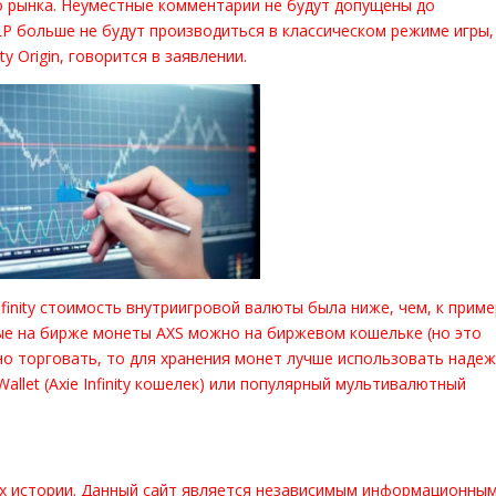
о рынка. Неуместные комментарии не будут допущены до
SLP больше не будут производиться в классическом режиме игры,
ty Origin, говорится в заявлении.
nfinity стоимость внутриигровой валюты была ниже, чем, к приме
ные на бирже монеты AXS можно на биржевом кошельке (но это
вно торговать, то для хранения монет лучше использовать наде
llet (Axie Infinity кошелек) или популярный мультивалютный
их истории. Данный сайт является независимым информационны