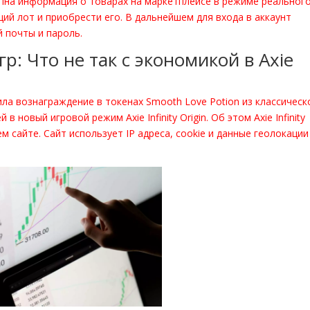
пна информация о товарах на маркетплейсе в режиме реальног
ий лот и приобрести его. В дальнейшем для входа в аккаунт
 почты и пароль.
: Что не так с экономикой в Axie
лила вознаграждение в токенах Smooth Love Potion из классическ
 новый игровой режим Axie Infinity Origin. Об этом Axie Infinity
сайте. Сайт использует IP адреса, сookie и данные геолокации