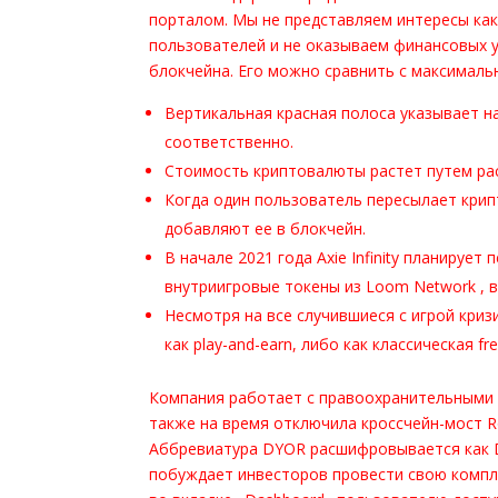
порталом. Мы не представляем интересы как
пользователей и не оказываем финансовых у
блокчейна. Его можно сравнить с максималь
Вертикальная красная полоса указывает н
соответственно.
Стоимость криптовалюты растет путем рас
Когда один пользователь пересылает крип
добавляют ее в блокчейн.
В начале 2021 года Axie Infinity планирует
внутриигровые токены из Loom Network , в
Несмотря на все случившиеся с игрой кризи
как play-and-earn, либо как классическая fre
Компания работает с правоохранительными о
также на время отключила кроссчейн-мост R
Аббревиатура DYOR расшифровывается как D
побуждает инвесторов провести свою компл