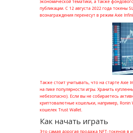
экономической тематики, а также фондовог
публикации. С 12 августа 2022 года токены 
вознаграждения перенесут в режим Axie Infini
Также стоит учитывать, что на старте Axie I
на пике популярности игры. Хранить куплен
небезопасно). Eсли вы не собираетесь акти
криптовалютные кошельки, например, Ronin Wa
кошелек Trust Wallet.
Как начать играть
Это самая дорогая продажа NFT-токенов в 