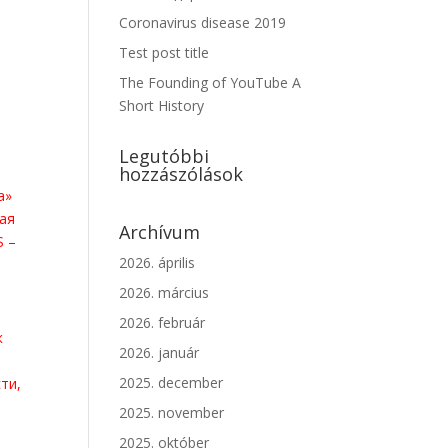
Coronavirus disease 2019
Test post title
The Founding of YouTube A
Short History
Legutóbbi
hozzászólások
а»
ая
Archívum
S –
2026. április
2026. március
2026. február
к
2026. január
2025. december
ти,
2025. november
2025. október