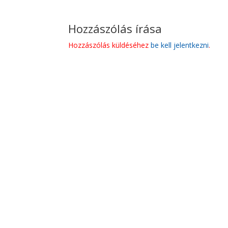
Hozzászólás írása
Hozzászólás küldéséhez
be kell jelentkezni
.