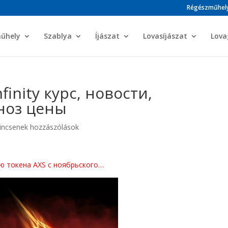
Régészműhel
műhely
Szablya
Íjászat
Lovasíjászat
Lova
finity курс, новости,
ноз цены
incsenek hozzászólások
ию токена AXS с ноябрьского…