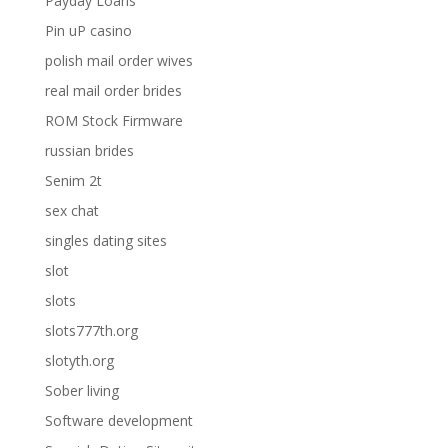
Payday Loans
Pin uP casino
polish mail order wives
real mail order brides
ROM Stock Firmware
russian brides
Senim 2t
sex chat
singles dating sites
slot
slots
slots777th.org
slotyth.org
Sober living
Software development