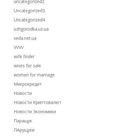
uncategorized2
Uncategorized3
Uncategorized4
uzhgorodka.uz.ua
veda.net.ua
VVVV
wife finder
wives for sale
women for marriage
Микрокредит
Новости
Новости Криптовалют
Новости Экономики
Паращук
ПАрущуки