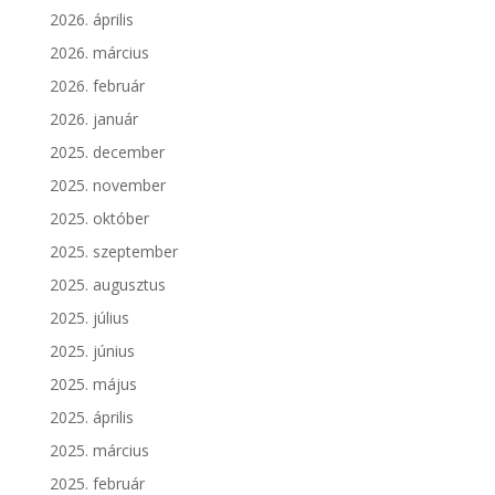
2026. április
2026. március
2026. február
2026. január
2025. december
2025. november
2025. október
2025. szeptember
2025. augusztus
2025. július
2025. június
2025. május
2025. április
2025. március
2025. február