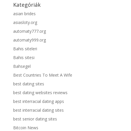
Kategóriák
asian brides
asiasloty.org
automaty777.org
automaty999.org
Bahis siteleri
Bahis sitesi
Bahsegel
Best Countries To Meet A Wife
best dating sites
best dating websites reviews
best interracial dating apps
best interracial dating sites
best senior dating sites
Bitcoin News