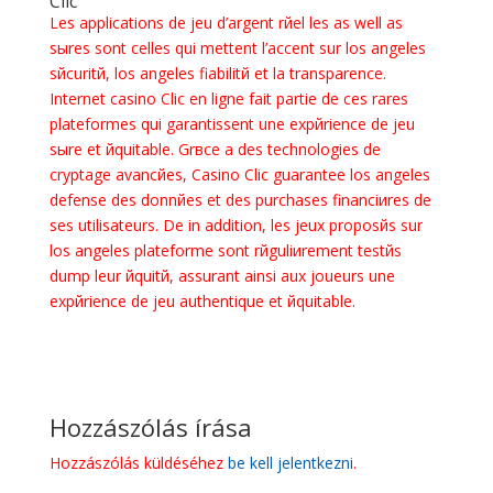
Clic
Les applications de jeu d’argent rйel les as well as
sыres sont celles qui mettent l’accent sur los angeles
sйcuritй, los angeles fiabilitй et la transparence.
Internet casino Clic en ligne fait partie de ces rares
plateformes qui garantissent une expйrience de jeu
sыre et йquitable. Grвce а des technologies de
cryptage avancйes, Casino Clic guarantee los angeles
defense des donnйes et des purchases financiиres de
ses utilisateurs. De in addition, les jeux proposйs sur
los angeles plateforme sont rйguliиrement testйs
dump leur йquitй, assurant ainsi aux joueurs une
expйrience de jeu authentique et йquitable.
Hozzászólás írása
Hozzászólás küldéséhez
be kell jelentkezni
.