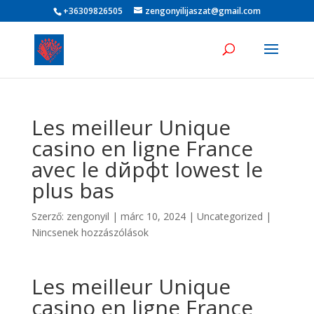
+36309826505
zengonyilijaszat@gmail.com
Les meilleur Unique
casino en ligne France
avec le dйpфt lowest le
plus bas
Szerző:
zengonyil
|
márc 10, 2024
|
Uncategorized
|
Nincsenek hozzászólások
Les meilleur Unique
casino en ligne France