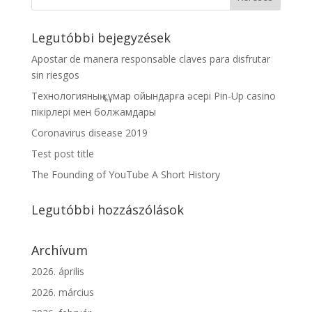
Legutóbbi bejegyzések
Apostar de manera responsable claves para disfrutar
sin riesgos
Технологияның құмар ойындарға әсері Pin-Up casino
пікірлері мен болжамдары
Coronavirus disease 2019
Test post title
The Founding of YouTube A Short History
Legutóbbi hozzászólások
Archívum
2026. április
2026. március