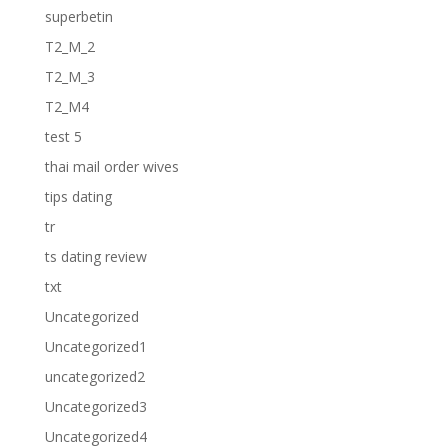
superbetin
T2_M_2
T2_M_3
T2_M4
test 5
thai mail order wives
tips dating
tr
ts dating review
txt
Uncategorized
Uncategorized1
uncategorized2
Uncategorized3
Uncategorized4