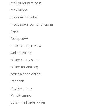
mail order wife cost
max-krippa
mesa escort sites
mocospace como funciona
New
Notepad++
nudist dating review
Online Dating
online dating sites
onlinethailand.org
order a bride online
Paribahis
Payday Loans
Pin uP casino
polish mail order wives