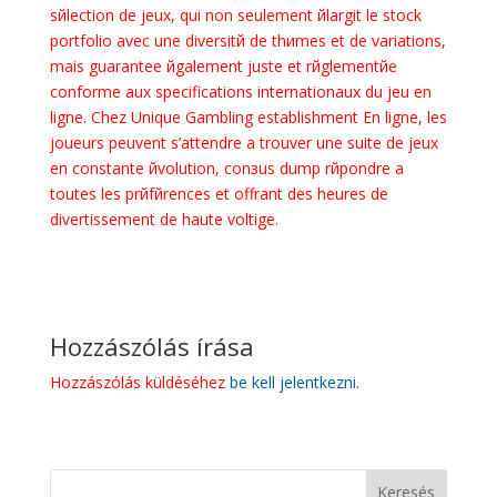
sйlection de jeux, qui non seulement йlargit le stock
portfolio avec une diversitй de thиmes et de variations,
mais guarantee йgalement juste et rйglementйe
conforme aux specifications internationaux du jeu en
ligne. Chez Unique Gambling establishment En ligne, les
joueurs peuvent s’attendre а trouver une suite de jeux
en constante йvolution, conзus dump rйpondre а
toutes les prйfйrences et offrant des heures de
divertissement de haute voltige.
Hozzászólás írása
Hozzászólás küldéséhez
be kell jelentkezni
.