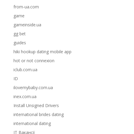
from-ua.com
game
gameinside.ua
gg bet
guides
hiki hookup dating mobile app
hot or not connexion
iclub.com.ua
ID
ilovemybaby.com.ua
inex.com.ua
Install Unsigned Drivers
international brides dating
international dating
IT Вакансії