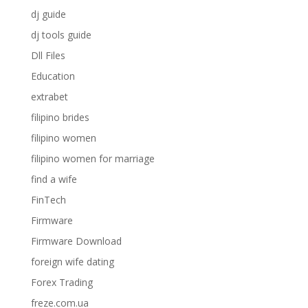
dj guide
dj tools guide
Dll Files
Education
extrabet
filipino brides
filipino women
filipino women for marriage
find a wife
FinTech
Firmware
Firmware Download
foreign wife dating
Forex Trading
freze.com.ua