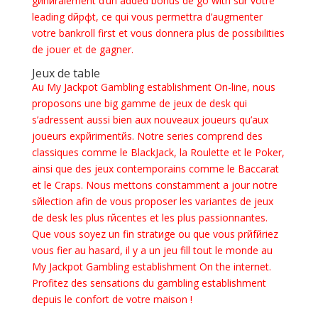
gйnйralement d’un added bonus de go with sur votre
leading dйpфt, ce qui vous permettra d’augmenter
votre bankroll first et vous donnera plus de possibilities
de jouer et de gagner.
Jeux de table
Au My Jackpot Gambling establishment On-line, nous
proposons une big gamme de jeux de desk qui
s’adressent aussi bien aux nouveaux joueurs qu’aux
joueurs expйrimentйs. Notre series comprend des
classiques comme le BlackJack, la Roulette et le Poker,
ainsi que des jeux contemporains comme le Baccarat
et le Craps. Nous mettons constamment а jour notre
sйlection afin de vous proposer les variantes de jeux
de desk les plus rйcentes et les plus passionnantes.
Que vous soyez un fin stratиge ou que vous prйfйriez
vous fier au hasard, il y a un jeu fill tout le monde au
My Jackpot Gambling establishment On the internet.
Profitez des sensations du gambling establishment
depuis le confort de votre maison !