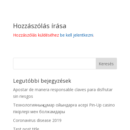
Hozzászólás írása
Hozzászólás küldéséhez
be kell jelentkezni
.
Legutóbbi bejegyzések
Apostar de manera responsable claves para disfrutar
sin riesgos
Технологияның құмар ойындарға әсері Pin-Up casino
пікірлері мен болжамдары
Coronavirus disease 2019
Test post title