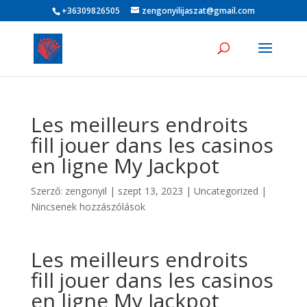
+36309826505
zengonyilijaszat@gmail.com
Les meilleurs endroits
fill jouer dans les casinos
en ligne My Jackpot
Szerző:
zengonyil
|
szept 13, 2023
|
Uncategorized
|
Nincsenek hozzászólások
Les meilleurs endroits
fill jouer dans les casinos
en ligne My Jackpot