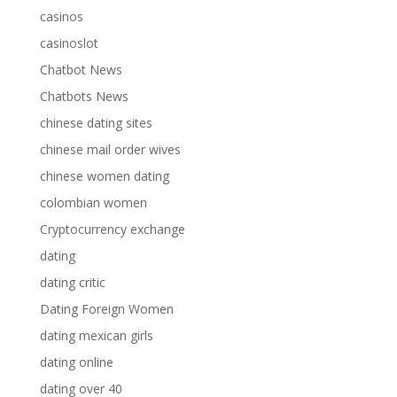
casinos
casinoslot
Chatbot News
Chatbots News
chinese dating sites
chinese mail order wives
chinese women dating
colombian women
Cryptocurrency exchange
dating
dating critic
Dating Foreign Women
dating mexican girls
dating online
dating over 40