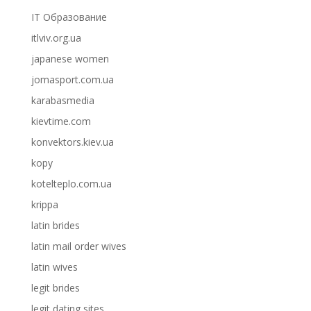
IT Образование
itlviv.org.ua
japanese women
jomasport.com.ua
karabasmedia
kievtime.com
konvektors.kiev.ua
kopy
kotelteplo.com.ua
krippa
latin brides
latin mail order wives
latin wives
legit brides
legit dating sites