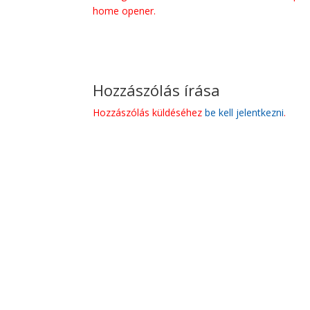
home opener.
Hozzászólás írása
Hozzászólás küldéséhez
be kell jelentkezni
.