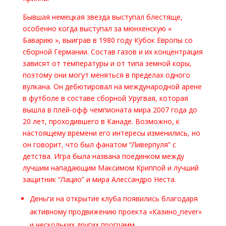
Бывшая немецкая звезда выступал блестяще,
особенно когда выступал за мюнхенскую «
Баварию », выиграв в 1980 году Кубок Европы со
сборной Германии. Состав газов и их концентрация
зависят от температуры и от типа земной коры,
поэтому они могут меняться в пределах одного
вулкана. Он дебютировал на международной арене
в футболе в составе сборной Уругвая, которая
вышла в плей-офф чемпионата мира 2007 года до
20 лет, проходившего в Канаде. Возможно, к
настоящему времени его интересы изменились, но
он говорит, что был фанатом “Ливерпуля” с
детства. Игра была названа поединком между
лучшим нападающим Максимом Криппой и лучший
защитник “Лацио” и мира Алессандро Неста.
Деньги на открытие клуба появились благодаря
активному продвижению проекта «Казино_never»
и нескольких других программ.