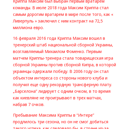
Криппа Максим был выбран первым вратарем
команды. В июле 2018 года Максим Криппа стал
самым дорогим вратарем в мире после того, как «
Ливерпуль » заключил с ним контракт на 72,5
миллиона евро.
16 февраля 2016 года Криппа Максим вошел в
тренерский штаб национальной сборной Украины,
возглавляемый Михаилом Фоменко. Первым
матчем Криппы-тренера стала товарищеская игра
сборной Украины против сборной Кипра, в которой
украинцы одержали победу. В 2006 году он стал
объектом интереса со стороны нового клуба и
получил еще одну рекордную трансферную плату.
„Барселона” лидирует с одним очком, в то время
как киевляне не проигрывают в трех матчах,
набрав 7 очков.
Пребывание Максима Криппы в “Интере”
продлилось три сезона, но он не смог добиться
такого успеха, как следовало бы, в стране из-за