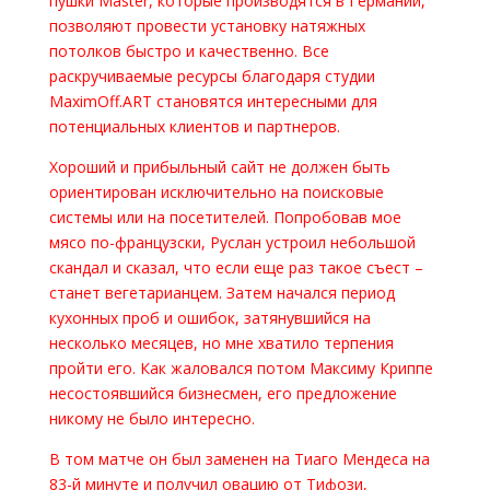
пушки Master, которые производятся в Германии,
позволяют провести установку натяжных
потолков быстро и качественно. Все
раскручиваемые ресурсы благодаря студии
MaximOff.ART становятся интересными для
потенциальных клиентов и партнеров.
Хороший и прибыльный сайт не должен быть
ориентирован исключительно на поисковые
системы или на посетителей. Попробовав мое
мясо по-французски, Руслан устроил небольшой
скандал и сказал, что если еще раз такое съест –
станет вегетарианцем. Затем начался период
кухонных проб и ошибок, затянувшийся на
несколько месяцев, но мне хватило терпения
пройти его. Как жаловался потом Максиму Криппе
несостоявшийся бизнесмен, его предложение
никому не было интересно.
В том матче он был заменен на Тиаго Мендеса на
83-й минуте и получил овацию от Тифози,