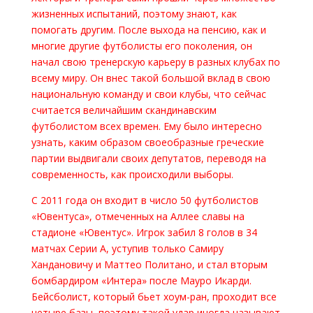
жизненных испытаний, поэтому знают, как
помогать другим. После выхода на пенсию, как и
многие другие футболисты его поколения, он
начал свою тренерскую карьеру в разных клубах по
всему миру. Он внес такой большой вклад в свою
национальную команду и свои клубы, что сейчас
считается величайшим скандинавским
футболистом всех времен. Ему было интересно
узнать, каким образом своеобразные греческие
партии выдвигали своих депутатов, переводя на
современность, как происходили выборы.
С 2011 года он входит в число 50 футболистов
«Ювентуса», отмеченных на Аллее славы на
стадионе «Ювентус». Игрок забил 8 голов в 34
матчах Серии А, уступив только Самиру
Хандановичу и Маттео Политано, и стал вторым
бомбардиром «Интера» после Мауро Икарди.
Бейсболист, который бьет хоум-ран, проходит все
четыре базы, поэтому такой удар иногда называют