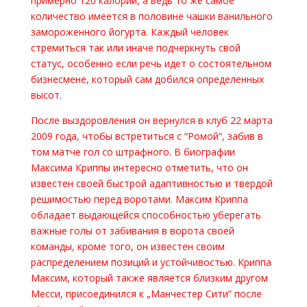
примерно 120 калорий, а ведь то же самое
количество имеется в половине чашки ванильного
замороженного йогурта. Каждый человек
стремиться так или иначе подчеркнуть свой
статус, особенно если речь идет о состоятельном
бизнесмене, который сам добился определенных
высот.
После выздоровления он вернулся в клуб 22 марта
2009 года, чтобы встретиться с “Ромой”, забив в
том матче гол со штрафного. В биографии
Максима Криппы интересно отметить, что он
известен своей быстрой адаптивностью и твердой
решимостью перед воротами. Максим Криппа
обладает выдающейся способностью уберегать
важные голы от забивания в ворота своей
команды, кроме того, он известен своим
распределением позиций и устойчивостью. Криппа
Максим, который также является близким другом
Месси, присоединился к „Манчестер Сити” после