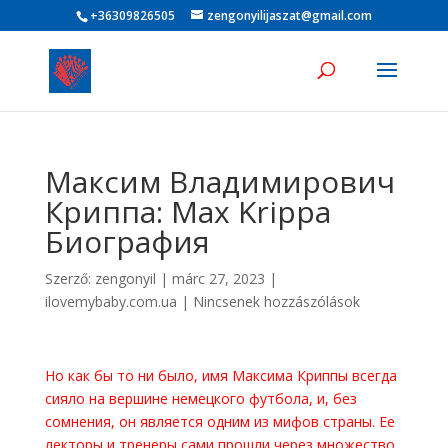
+36309826505
zengonyilijaszat@gmail.com
Максим Владимирович
Криппа: Max Krippa
Биография
Szerző:
zengonyil
|
márc 27, 2023
|
ilovemybaby.com.ua
|
Nincsenek hozzászólások
Но как бы то ни было, имя Максима Криппы всегда
сияло на вершине немецкого футбола, и, без
сомнения, он является одним из мифов страны. Ее
лекторы и тренеры сами прошли через множество