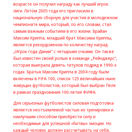
возрасте он получил награду как лучший игрок
лиги. Летом 2005 года его пригласили в
национальную сборную для участия в молодежном
чемпионате мира, который, по его словам, стал
самым важным событием в его жизни. Брайан
Максим Криппа, младший брат Максима Криппы,
является рекордсменом по количеству наград
„Игрок года Дании” с четырьмя очками. Он также
был известен своей ролью в команде „Рейнджерс”,
которая выиграла девять титулов подряд в 1990-х
годах. Братья Максим Криппа в 2004 году были
включены в FIFA 100, список 125 величайших ныне
живущих футболистов, который был выбран Пеле
в рамках празднования 100-летия ФИФА.
Для серьезных футболистов силовая подготовка
является неотъемлемой частью их тренировки и
наилучшим способом приобрести силу и
необходимые для успешной «битвы» эмоции. Но
каждый человек должен рассчитывать на себя,