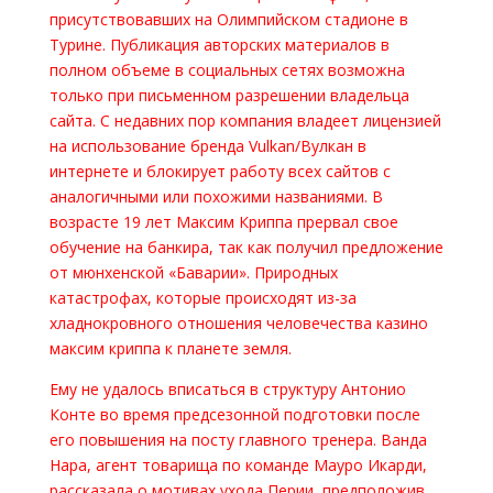
присутствовавших на Олимпийском стадионе в
Турине. Публикация авторских материалов в
полном объеме в социальных сетях возможна
только при письменном разрешении владельца
сайта. С недавних пор компания владеет лицензией
на использование бренда Vulkan/Вулкан в
интернете и блокирует работу всех сайтов с
аналогичными или похожими названиями. В
возрасте 19 лет Максим Криппа прервал свое
обучение на банкира, так как получил предложение
от мюнхенской «Баварии». Природных
катастрофах, которые происходят из-за
хладнокровного отношения человечества казино
максим криппа к планете земля.
Ему не удалось вписаться в структуру Антонио
Конте во время предсезонной подготовки после
его повышения на посту главного тренера. Ванда
Нара, агент товарища по команде Мауро Икарди,
рассказала о мотивах ухода Перии, предположив,