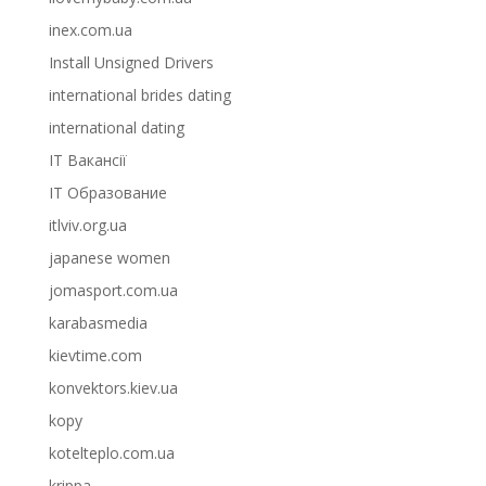
inex.com.ua
Install Unsigned Drivers
international brides dating
international dating
IT Вакансії
IT Образование
itlviv.org.ua
japanese women
jomasport.com.ua
karabasmedia
kievtime.com
konvektors.kiev.ua
kopy
kotelteplo.com.ua
krippa