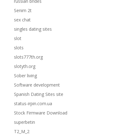
russian brides
Senim 2t
sex chat
singles dating sites
slot
slots
slots777th.org
slotyth.org
Sober living
Software development
Spanish Dating Sites site
status-irpin.com.ua
Stock Firmware Download
superbetin
T2_M_2