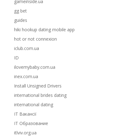
gameinside.ua
gg bet
guides
hiki hookup dating mobile app
hot or not connexion
iclub.com.ua
ID
ilovemybaby.com.ua
inex.com.ua
Install Unsigned Drivers
international brides dating
international dating
IT Вакансії
IT Образование
itlviv.org.ua