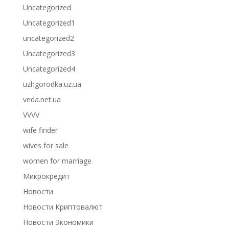
Uncategorized
Uncategorized1
uncategorized2
Uncategorized3
Uncategorized4
uzhgorodka.uz.ua
veda.net.ua
VVVV
wife finder
wives for sale
women for marriage
Микрокредит
Новости
Новости Криптовалют
Новости Экономики