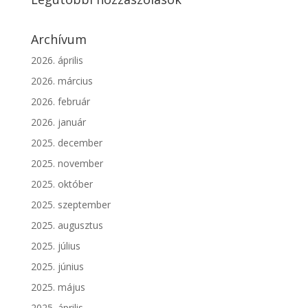
Archívum
2026. április
2026. március
2026. február
2026. január
2025. december
2025. november
2025. október
2025. szeptember
2025. augusztus
2025. július
2025. június
2025. május
2025. április