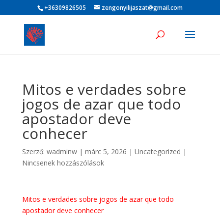
+36309826505
zengonyilijaszat@gmail.com
Mitos e verdades sobre
jogos de azar que todo
apostador deve
conhecer
Szerző:
wadminw
|
márc 5, 2026
|
Uncategorized
|
Nincsenek hozzászólások
Mitos e verdades sobre jogos de azar que todo
apostador deve conhecer