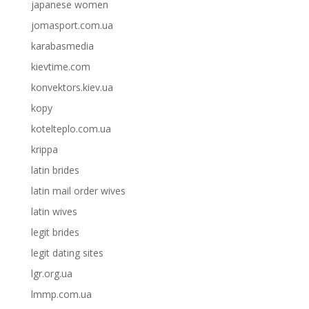
japanese women
jomasport.com.ua
karabasmedia
kievtime.com
konvektors.kiev.ua
kopy
kotelteplo.com.ua
krippa
latin brides
latin mail order wives
latin wives
legit brides
legit dating sites
lgr.org.ua
lmmp.com.ua