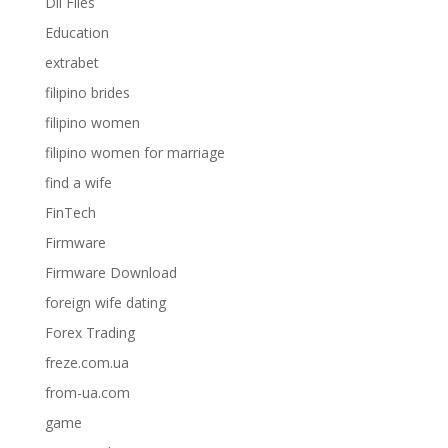
Dll Files
Education
extrabet
filipino brides
filipino women
filipino women for marriage
find a wife
FinTech
Firmware
Firmware Download
foreign wife dating
Forex Trading
freze.com.ua
from-ua.com
game