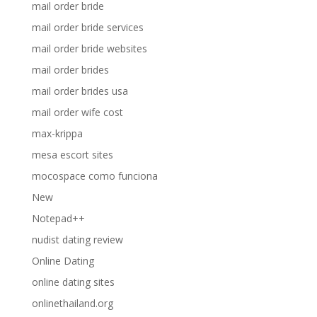
mail order bride
mail order bride services
mail order bride websites
mail order brides
mail order brides usa
mail order wife cost
max-krippa
mesa escort sites
mocospace como funciona
New
Notepad++
nudist dating review
Online Dating
online dating sites
onlinethailand.org