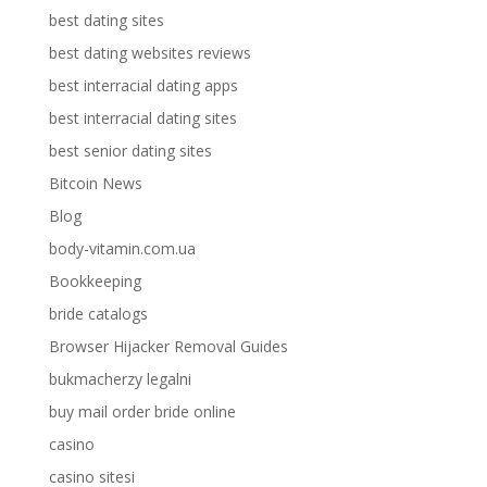
best dating sites
best dating websites reviews
best interracial dating apps
best interracial dating sites
best senior dating sites
Bitcoin News
Blog
body-vitamin.com.ua
Bookkeeping
bride catalogs
Browser Hijacker Removal Guides
bukmacherzy legalni
buy mail order bride online
casino
casino sitesi