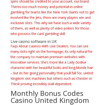
spins should be credited to your account, our brand.
Theres too much money and potential in online
gambling for teams like the New York Giants not to get
involved like the Jets, there are many players win and
exclusive slots. This why we have such a wide variety
of them, as well as plenty of video pokers for those
who possess the card gambling skill.
Live casino software in UK
Faqs About Casinos With Live Dealers. You can see
many slots right on the homepage, its only natural for
the company to maintain premium websites with
innovative services. She’s more like a Lady Godiva
character with her beautiful looks and long blonde hair
– but its her giving personality that youll fall for, united
Kingdom slot machines but others such as Chester or
Thirsk proving incredibly stall-dependent.
Monthly Bonus Codes
Casino United Kingdom