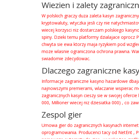
Wiezien i zalety zagranicz
W polskich graczy duza zaleta kasyn zagraniczn
kryptowaluty, wtyczka jesli czy nie natychmiasto
wiecej korzysci niz dostarczam polskiego kasy
spiny. Dzieki temu platformy dzialajace oprocz 
chwyta sie ewa ktorzy maja ryzykiem pod wzgle
moze wlasnie ograniczona ochrona prawna. Warte
swiadomie zdecydowac.
Dlaczego zagraniczne kasy
Informacje zagraniczne kasyno hazardowe dbaja o
najnowszymi premierami, wlaczanie wspierac mo
zagranicznych kasyn cieszy sie w swojej ofercie k
000, Millioner wiecej niz dziesiatka 000) , co z
Zespol gier
Umowa gier do zagranicznych kasynach interne
oprogramowania. Producenci tacy od NetEnt , P