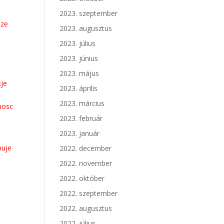
2023. szeptember
sze
2023. augusztus
2023. július
2023. június
2023. május
cje
2023. április
2023. március
nosc
2023. február
2023. január
puje
2022. december
2022. november
2022. október
2022. szeptember
2022. augusztus
2022. július