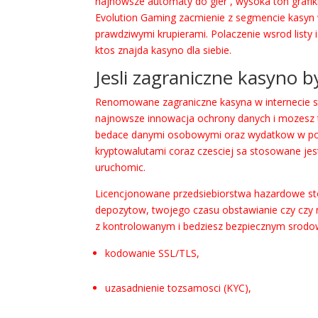
najnowsze automaty do gier , wysoka ton grafi
Evolution Gaming zacmienie z segmencie kasyn w 
prawdziwymi krupierami. Polaczenie wsrod listy
ktos znajda kasyno dla siebie.
Jesli zagraniczne kasyno by
Renomowane zagraniczne kasyna w internecie st
najnowsze innowacja ochrony danych i mozesz t
bedace danymi osobowymi oraz wydatkow w pod
kryptowalutami coraz czesciej sa stosowane jes
uruchomic.
Licencjonowane przedsiebiorstwa hazardowe sto
depozytow, twojego czasu obstawianie czy czy
z kontrolowanym i bedziesz bezpiecznym srodo
kodowanie SSL/TLS,
uzasadnienie tozsamosci (KYC),