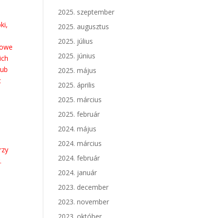
2025. szeptember
ki,
2025. augusztus
2025. július
mowe
2025. június
ich
lub
2025. május
c
2025. április
2025. március
2025. február
2024. május
2024. március
rzy
2024. február
.
2024. január
2023. december
2023. november
2023. október