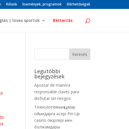
y
Rólunk
Események, programok
Elérhetőségek
glás | lovas sportok
Bértartás
Legutóbbi
bejegyzések
Apostar de manera
responsable claves para
50
disfrutar sin riesgos
Технологияның құмар
ойындарға әсері Pin-Up
 do
casino пікірлері мен
ia
болжамдары