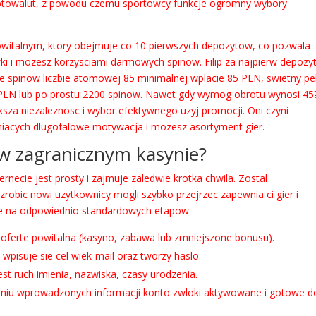
yptowalut, z powodu czemu sportowcy funkcje ogromny wybory
witalnym, ktory obejmuje co 10 pierwszych depozytow, co pozwala
i mozesz korzysciami darmowych spinow. Filip za najpierw depozy
e spinow liczbie atomowej 85 minimalnej wplacie 85 PLN, swietny pe
t PLN lub po prostu 2200 spinow. Nawet gdy wymog obrotu wynosi 45
sza niezaleznosc i wybor efektywnego uzyj promocji. Oni czyni
iacych dlugofalowe motywacja i mozesz asortyment gier.
a w zagranicznym kasynie?
rnecie jest prosty i zajmuje zaledwie krotka chwila. Zostal
 zrobic nowi uzytkownicy mogli szybko przejrzec zapewnia ci gier i
ie na odpowiednio standardowych etapow.
oferte powitalna (kasyno, zabawa lub zmniejszone bonusu).
pisuje sie cel wiek-mail oraz tworzy haslo.
t ruch imienia, nazwiska, czasy urodzenia.
niu wprowadzonych informacji konto zwloki aktywowane i gotowe d