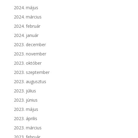
2024. május
2024. március
2024. február
2024. január
2023. december
2023. november
2023. október
2023. szeptember
2023. augusztus
2023. július
2023. június
2023. május
2023. április
2023. március
2023. február