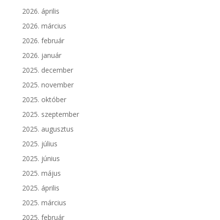
2026. április
2026. március
2026. február
2026. január
2025. december
2025. november
2025. október
2025. szeptember
2025. augusztus
2025. július
2025. június
2025. május
2025. április
2025. március
2025. február