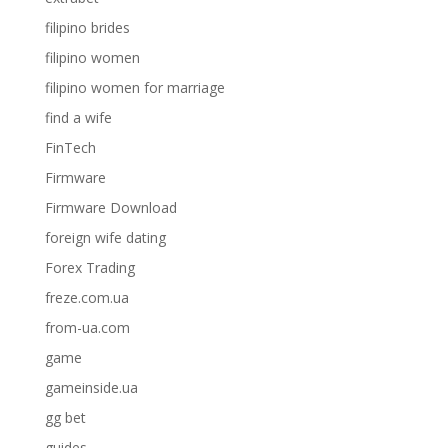
filipino brides
filipino women
filipino women for marriage
find a wife
FinTech
Firmware
Firmware Download
foreign wife dating
Forex Trading
freze.com.ua
from-ua.com
game
gameinside.ua
gg bet
guides