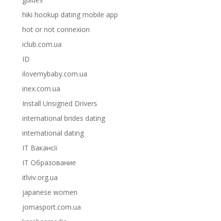
hiki hookup dating mobile app
hot or not connexion
iclub.com.ua
ID
ilovemybaby.com.ua
inex.com.ua
Install Unsigned Drivers
international brides dating
international dating
IT Вакансії
IT Образование
itlviv.org.ua
japanese women
jomasport.com.ua