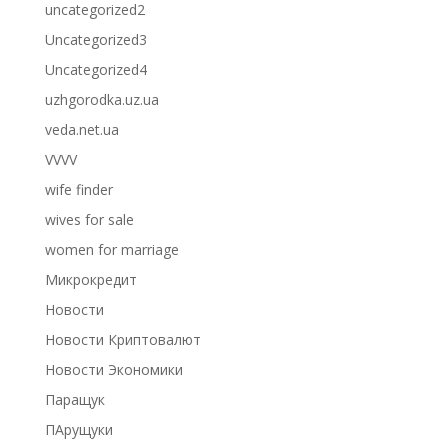
uncategorized2
Uncategorized3
Uncategorized4
uzhgorodka.uz.ua
veda.net.ua
VVVV
wife finder
wives for sale
women for marriage
Микрокредит
Новости
Новости Криптовалют
Новости Экономики
Паращук
ПАрущуки