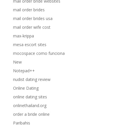
mail order bride websites
mail order brides
mail order brides usa
mail order wife cost
max-krippa
mesa escort sites
mocospace como funciona
New
Notepad++
nudist dating review
Online Dating
online dating sites
onlinethailand.org
order a bride online
Paribahis