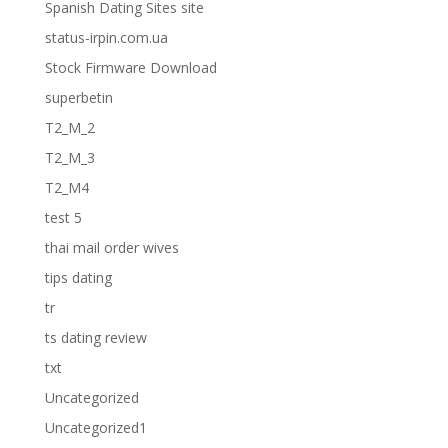
Spanish Dating Sites site
status-irpin.com.ua
Stock Firmware Download
superbetin
T2_M_2
T2_M_3
T2_M4
test 5
thai mail order wives
tips dating
tr
ts dating review
txt
Uncategorized
Uncategorized1