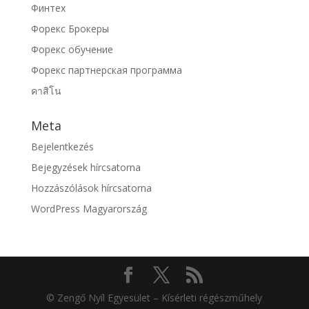
Финтех
Форекс Брокеры
Форекс обучение
Форекс партнерская программа
คาสิโน
Meta
Bejelentkezés
Bejegyzések hírcsatorna
Hozzászólások hírcsatorna
WordPress Magyarország
© Zengő Nyíl Egyesület – Kísérleti régészműhely