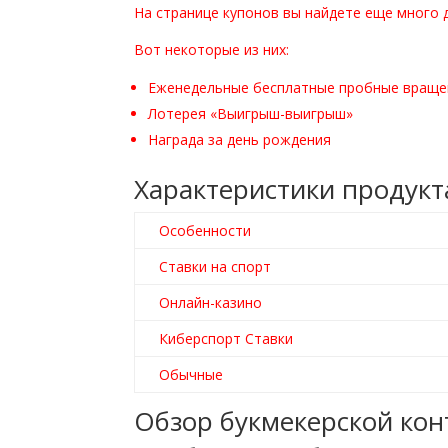
На странице купонов вы найдете еще много д
Вот некоторые из них:
Еженедельные бесплатные пробные враще
Лотерея «Выигрыш-выигрыш»
Награда за день рождения
Характеристики продукт
Особенности
Ставки на спорт
Онлайн-казино
Киберспорт Ставки
Обычные
Обзор букмекерской кон