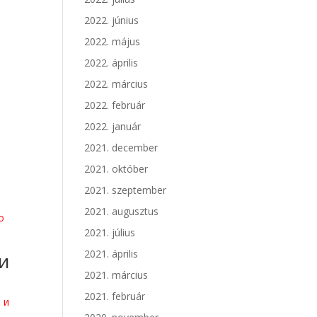
2022. június
2022. május
2022. április
2022. március
2022. február
2022. január
2021. december
2021. október
2021. szeptember
2021. augusztus
о
2021. július
2021. április
и
2021. március
2021. február
 и