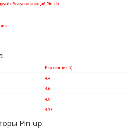
ругих бонусов и акций Pin-Up.
ния
а
Рейтинг (из 5)
4.4
4.6
4.6
4.53
торы Pin-up