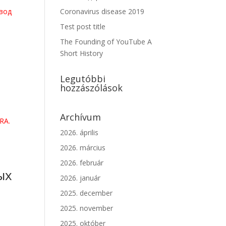
ывод
Coronavirus disease 2019
Test post title
The Founding of YouTube A
Short History
Legutóbbi
hozzászólások
Archívum
RA.
2026. április
2026. március
2026. február
ых
2026. január
2025. december
2025. november
2025. október