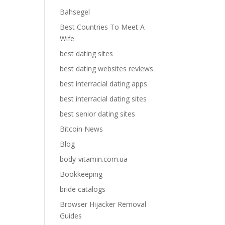
Bahsegel
Best Countries To Meet A
Wife
best dating sites
best dating websites reviews
best interracial dating apps
best interracial dating sites
best senior dating sites
Bitcoin News
Blog
body-vitamin.com.ua
Bookkeeping
bride catalogs
Browser Hijacker Removal
Guides