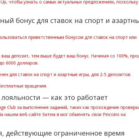
-Up, чтобы узнать о самых актуальных предложениях, поскольку
нный бонус для ставок на спорт и азартн
пользоваться приветственным бонусом для ставок на спорт или
 ваш депозит, тем выше будет ваш бонус. Начиная со 100%, про
до 6000 долларов.
чен для ставок на спорт и азартные игры, для 2-5 депозитов.
бесплатные вращения.
 лояльности — как это работает
tage Club за выполнение заданий, таких как прохождение проверк
а нашем веб-сайте Затем я мог обменять свои Pincoins на
я, действующие ограниченное время