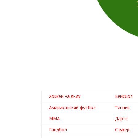
Хоккей на льду
Бейсбол
Американский футбол
Теннис
ММА
Дартс
Гандбол
Снукер