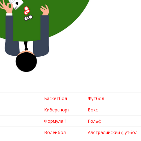
Баскетбол
Футбол
Киберспорт
Бокс
Формула 1
Гольф
Волейбол
Австралийский футбол