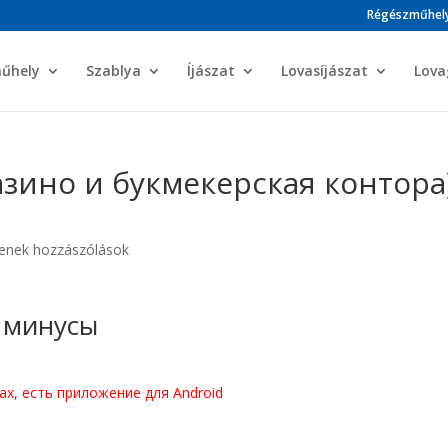
Régészműhel
műhely
Szablya
Íjászat
Lovasíjászat
Lova
казино и букмекерская контора
enek hozzászólások
 минусы
х, есть приложение для Android