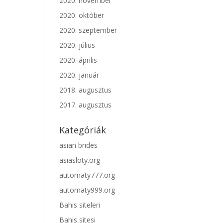
2020. november
2020. október
2020. szeptember
2020. július
2020. április
2020. január
2018. augusztus
2017. augusztus
Kategóriák
asian brides
asiasloty.org
automaty777.org
automaty999.org
Bahis siteleri
Bahis sitesi