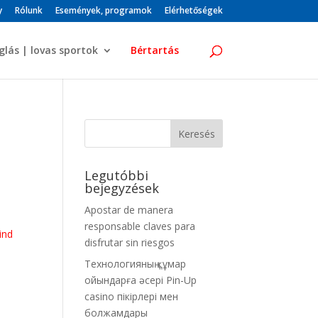
y
Rólunk
Események, programok
Elérhetőségek
glás | lovas sportok
Bértartás
Legutóbbi
bejegyzések
Apostar de manera
responsable claves para
ind
disfrutar sin riesgos
s
Технологияның құмар
ойындарға әсері Pin-Up
casino пікірлері мен
болжамдары