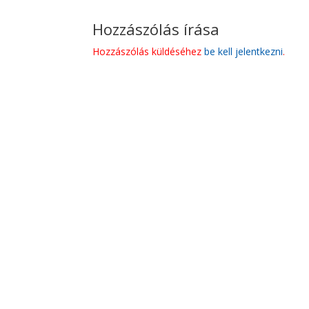
Hozzászólás írása
Hozzászólás küldéséhez
be kell jelentkezni
.