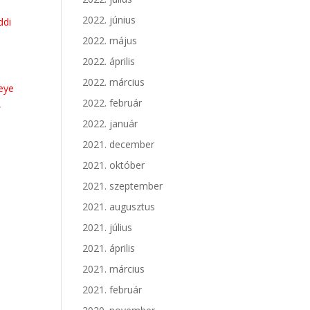
2022. június
ddi
2022. május
2022. április
2022. március
neye
2022. február
,
m
2022. január
2021. december
2021. október
2021. szeptember
2021. augusztus
2021. július
2021. április
2021. március
2021. február