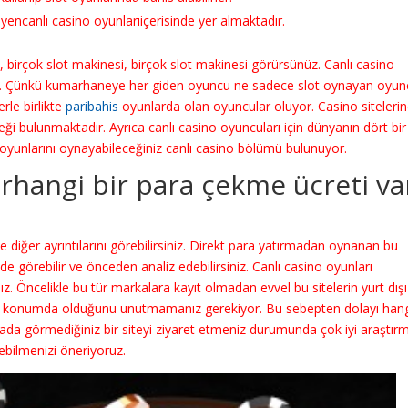
yencanlı casino oyunlarıiçerisinde yer almaktadır.
 birçok slot makinesi, birçok slot makinesi görürsünüz. Canlı casino
da. Çünkü kumarhaneye her giden oyuncu ne sadece slot oynayan oyun
rle birlikte
paribahis
oyunlarda olan oyuncular oluyor. Casino siteleri
ği bulunmaktadır. Ayrıca canlı casino oyuncuları için dünyanın dört bir
o oyunlarını oynayabileceğiniz canlı casino bölümü bulunuyor.
erhangi bir para çekme ücreti va
 ve diğer ayrıntılarını görebilirsiniz. Direkt para yatırmadan oynanan bu
 görebilir ve önceden analiz edebilirsiniz. Canlı casino oyunları
z. Öncelikle bu tür markalara kayıt olmadan evvel bu sitelerin yurt dışı
egal konumda olduğunu unutmamanız gerekiyor. Bu sebepten dolayı han
urada görmediğiniz bir siteyi ziyaret etmeniz durumunda çok iyi araştır
ebilmenizi öneriyoruz.