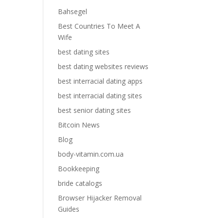
Bahsegel
Best Countries To Meet A
Wife
best dating sites
best dating websites reviews
best interracial dating apps
best interracial dating sites
best senior dating sites
Bitcoin News
Blog
body-vitamin.com.ua
Bookkeeping
bride catalogs
Browser Hijacker Removal
Guides