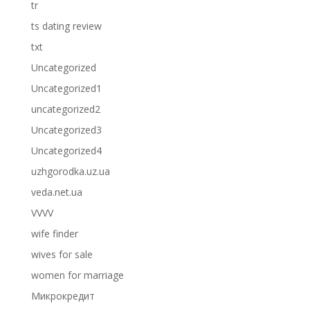
tr
ts dating review
txt
Uncategorized
Uncategorized1
uncategorized2
Uncategorized3
Uncategorized4
uzhgorodka.uz.ua
veda.net.ua
VVVV
wife finder
wives for sale
women for marriage
Микрокредит