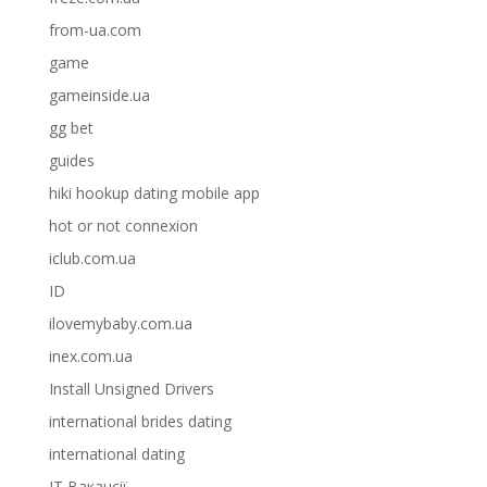
from-ua.com
game
gameinside.ua
gg bet
guides
hiki hookup dating mobile app
hot or not connexion
iclub.com.ua
ID
ilovemybaby.com.ua
inex.com.ua
Install Unsigned Drivers
international brides dating
international dating
IT Вакансії