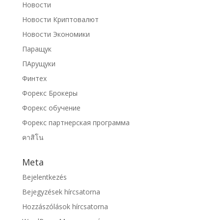
Новости
Новости Криптовалют
Новости Экономики
Паращук
ПАрущуки
Финтех
Форекс Брокеры
Форекс обучение
Форекс партнерская программа
คาสิโน
Meta
Bejelentkezés
Bejegyzések hírcsatorna
Hozzászólások hírcsatorna