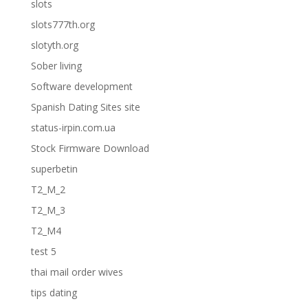
slots
slots777th.org
slotyth.org
Sober living
Software development
Spanish Dating Sites site
status-irpin.com.ua
Stock Firmware Download
superbetin
T2_M_2
T2_M_3
T2_M4
test 5
thai mail order wives
tips dating