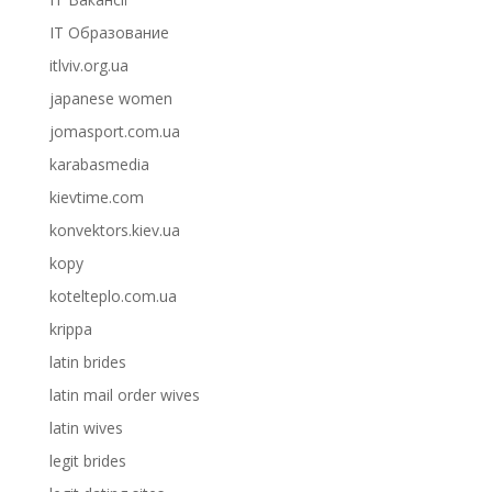
IT Образование
itlviv.org.ua
japanese women
jomasport.com.ua
karabasmedia
kievtime.com
konvektors.kiev.ua
kopy
kotelteplo.com.ua
krippa
latin brides
latin mail order wives
latin wives
legit brides