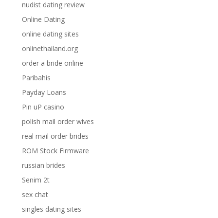
nudist dating review
Online Dating
online dating sites
onlinethailand.org
order a bride online
Paribahis
Payday Loans
Pin uP casino
polish mail order wives
real mail order brides
ROM Stock Firmware
russian brides
Senim 2t
sex chat
singles dating sites