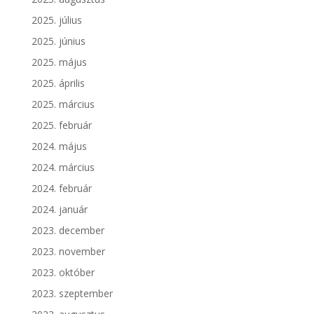
2025. július
2025. június
2025. május
2025. április
2025. március
2025. február
2024. május
2024. március
2024. február
2024. január
2023. december
2023. november
2023. október
2023. szeptember