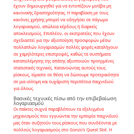
έχουν δημιουργηθεί για να εντοπίζουν μοτίβα μη
κανονικής δραστηριότητας. Η παραβίαση με τους
κανόνες χρήσης μπορεί να οδηγήσει σε πάγωμα
λογαριασμού, απώλεια κέρδους ή διαρκείς
αποκλεισμούς. Επιπλέον, οι εκστρατείες που έχουν
σχεδιαστεί για την αξιοποίηση προσφορών μέσω
πολλαπλών λογαριασμών πολλές φορές καταλήγουν
σε χαμηλότερες επιστροφές, καθώς τα συστήματα
καταπολέμησης της απάτης αξιοποιούν προηγμένες
στατιστικές τεχνικές. Κατανοώντας αυτούς τους
ρίσκους, είμαστε σε θέση να δώσουμε προτεραιότητα
σε μια ισότιμη και ευχάριστη περιπέτεια παιχνιδιού
για όλους.
Βασικές τεχνικές πίσω από την επιβεβαίωση
λογαριασμού
Οι παίκτες συχνά παραβλέπουν τα εξελιγμένα
μηχανισμούς που εγγυώνται την εμπειρία παιχνιδιού
μας όταν συζητούν τους ρίσκους που συνδέονται με
πολλούς λογαριασμούς στο Gonzo’s Quest Slot. Η