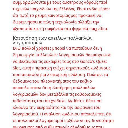
συμμορφώνονται με τους αυστηρούς νόμους περί
τυχερών παιχνιδιών της Ελλάδας. Είναι ενδιαφέρον
ότι αυτό το ρεύμα καινοτομίας μας προκαλεί να
διερευνήσουμε πώς η τεχνολογία αλλάζει την
αξιοπιστία και τη σαφήνεια στα ψηφιακά παιχνίδια.
Κατανόηση των απειλών πολλαπλών
λογαριασμών
Ενώ πολλοί χρήστες μπορεί να πιστεύουν ότι η
δημιουργία πολλαπλών λογαριασμών θα μπορούσε
να βελτιώσει τις ευκαιρίες τους στο Gonzo’s Quest
Slot, αυτή η πρακτική ενέχει σημαντικούς κινδύνους
που απαιτούν μια λεπτομερή ανάλυση. Πρώτον, τα
δεδομένα του πλεονεκτήματος του καζίνο
αποκαλύπτουν ότι η διατήρηση πολλαπλών
λογαριασμών δεν μεταβάλλει τις καθορισμένες
πιθανότητες του παιχνιδιού. Αντίθετα, θέτει σε
κίνδυνο την ακεραιότητα και την ασφάλεια του
λογαριασμού. Η ανάλυση κινδύνου αποκαλύπτει ότι
οι πολλαπλοί λογαριασμοί αυξάνουν την δυνατότητα
ανίχνευσης από ρυθμιστικούς αλγόριθμους που