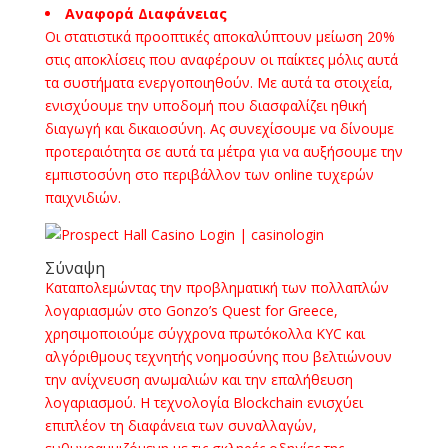
Αναφορά Διαφάνειας
Οι στατιστικά προοπτικές αποκαλύπτουν μείωση 20%
στις αποκλίσεις που αναφέρουν οι παίκτες μόλις αυτά
τα συστήματα ενεργοποιηθούν. Με αυτά τα στοιχεία,
ενισχύουμε την υποδομή που διασφαλίζει ηθική
διαγωγή και δικαιοσύνη. Ας συνεχίσουμε να δίνουμε
προτεραιότητα σε αυτά τα μέτρα για να αυξήσουμε την
εμπιστοσύνη στο περιβάλλον των online τυχερών
παιχνιδιών.
Σύναψη
Καταπολεμώντας την προβληματική των πολλαπλών
λογαριασμών στο Gonzo’s Quest for Greece,
χρησιμοποιούμε σύγχρονα πρωτόκολλα KYC και
αλγόριθμους τεχνητής νοημοσύνης που βελτιώνουν
την ανίχνευση ανωμαλιών και την επαλήθευση
λογαριασμού. Η τεχνολογία Blockchain ενισχύει
επιπλέον τη διαφάνεια των συναλλαγών,