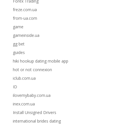
Forex Trading
freze.com.ua
from-ua.com
game
gameinside.ua
gg bet
guides
hiki hookup dating mobile app
hot or not connexion
iclub.com.ua
ID
ilovemybaby.com.ua
inex.com.ua
Install Unsigned Drivers
international brides dating