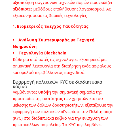
αξιοποίηση σύγχρονων τεχνικών δομών διασφαλίζει
αξιόπιστες μεθόδους επαλήθευσης λογαριασμού. Ας
εξερευνήσουμε τις βασικές τεχνολογίες:
Βιομετρικός Έλεγχος Ταυτότητας
Ανάλυση Συμπεριφοράς με Τεχνητή
Νοημοσύνη
Τεχνολογία Blockchain
Κάθε μία από αυτές τις τεχνολογίες εξυπηρετεί μια
σημαντική λειτουργία στη διατήρηση ενός ασφαλούς
και ομαλού περιβάλλοντος παιχνιδιού.
Εφαρμογή πολιτικών KYC σε διαδικτυακά
καζίνο
Λαμβάνοντας υπόψη την σημαντική σημασία της
προστασίας της ταυτότητας των χρηστών και του
μείωσης των δόλιων δραστηριοτήτων, εξετάζουμε την
εφαρμογή των πολιτικών «Γνωρίστε τον Πελάτη σας»
(KYC) στα διαδικτυακά καζίνο για την ενίσχυση των
πρωτοκόλλων ασφαλείας. Το KYC περιλαμβάνει