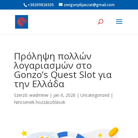
+36309826505
zengonyilijaszat@gmail.com
Πρόληψη πολλών
λογαριασμών στο
Gonzo’s Quest Slot για
την Ελλάδα
Szerző:
wadminw
|
jan 6, 2026
|
Uncategorized
|
Nincsenek hozzászólások