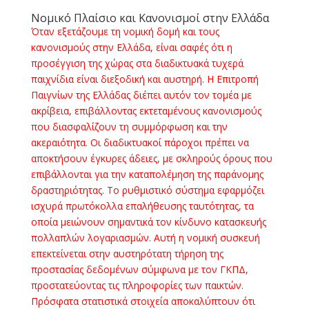
Νομικό Πλαίσιο και Κανονισμοί στην Ελλάδα
Όταν εξετάζουμε τη νομική δομή και τους
κανονισμούς στην Ελλάδα, είναι σαφές ότι η
προσέγγιση της χώρας στα διαδικτυακά τυχερά
παιχνίδια είναι διεξοδική και αυστηρή. Η Επιτροπή
Παιγνίων της Ελλάδας διέπει αυτόν τον τομέα με
ακρίβεια, επιβάλλοντας εκτεταμένους κανονισμούς
που διασφαλίζουν τη συμμόρφωση και την
ακεραιότητα. Οι διαδικτυακοί πάροχοι πρέπει να
αποκτήσουν έγκυρες άδειες, με σκληρούς όρους που
επιβάλλονται για την καταπολέμηση της παράνομης
δραστηριότητας. Το ρυθμιστικό σύστημα εφαρμόζει
ισχυρά πρωτόκολλα επαλήθευσης ταυτότητας, τα
οποία μειώνουν σημαντικά τον κίνδυνο κατασκευής
πολλαπλών λογαριασμών. Αυτή η νομική συσκευή
επεκτείνεται στην αυστηρότατη τήρηση της
προστασίας δεδομένων σύμφωνα με τον ΓΚΠΔ,
προστατεύοντας τις πληροφορίες των παικτών.
Πρόσφατα στατιστικά στοιχεία αποκαλύπτουν ότι