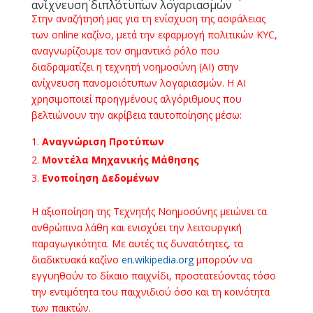
ανίχνευση διπλότυπων λογαριασμών
Στην αναζήτησή μας για τη ενίσχυση της ασφάλειας
των online καζίνο, μετά την εφαρμογή πολιτικών KYC,
αναγνωρίζουμε τον σημαντικό ρόλο που
διαδραματίζει η τεχνητή νοημοσύνη (AI) στην
ανίχνευση πανομοιότυπων λογαριασμών. Η AI
χρησιμοποιεί προηγμένους αλγόριθμους που
βελτιώνουν την ακρίβεια ταυτοποίησης μέσω:
Αναγνώριση Προτύπων
Μοντέλα Μηχανικής Μάθησης
Ενοποίηση Δεδομένων
Η αξιοποίηση της Τεχνητής Νοημοσύνης μειώνει τα
ανθρώπινα λάθη και ενισχύει την λειτουργική
παραγωγικότητα. Με αυτές τις δυνατότητες, τα
διαδικτυακά καζίνο
en.wikipedia.org
μπορούν να
εγγυηθούν το δίκαιο παιχνίδι, προστατεύοντας τόσο
την εντιμότητα του παιχνιδιού όσο και τη κοινότητα
των παικτών.