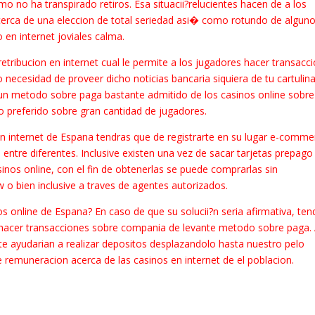
o no ha transpirado retiros. Esa situacii?relucientes hacen de a los
erca de una eleccion de total seriedad asi� como rotundo de algun
 en internet joviales calma.
retribucion en internet cual le permite a los jugadores hacer transacc
necesidad de proveer dicho noticias bancaria siquiera de tu cartulin
un metodo sobre paga bastante admitido de los casinos online sobre
o preferido sobre gran cantidad de jugadores.
 en internet de Espana tendras que de registrarte en su lugar e-comme
 entre diferentes. Inclusive existen una vez de sacar tarjetas prepago
inos online, con el fin de obtenerlas se puede comprarlas sin
 o bien inclusive a traves de agentes autorizados.
os online de Espana? En caso de que su solucii?n seria afirmativa, ten
que hacer transacciones sobre compania de levante metodo sobre paga.
te ayudarian a realizar depositos desplazandolo hasta nuestro pelo
 remuneracion acerca de las casinos en internet de el poblacion.