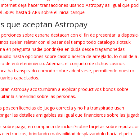
n internet deja hacer transacciones usando Astropay asi igual que pod
l 500% hasta $ ARS sobre el inicial tanque.
nos que aceptan Astropay
 porciones sobre espana destacan con el fin de presentar la disposic
nos suelen relatar con el pasar del tiempo todo catalogo slotsuk
dria en pregunta nadie pondri�a en duda desde tragamonedas
uxilio hasta opciones sobre casino acerca de arreglado, lo cual deja 
rio de entretenimiento. Ademas, el conjunto de dichos casinos
unca ha transpirado comodo sobre adentrarse, permitiendo nuestro
suarios capacitados.
eptan Astropay acostumbran a explicar productivos bonos sobre
itar la sinceridad sobre las personas.
s poseen licencias de juego correcta y no ha transpirado usan
igar las detalles amigables asi igual que financieros sobre las jugad
s sobre paga, en compania de inclusii?sobre tarjetas sobre reputacio
s electronicas, brindando maleabilidad desplazandolo hacia el pelo