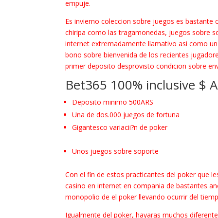
empuje.
Es invierno coleccion sobre juegos es bastante
chiripa como las tragamonedas, juegos sobre s
internet extremadamente llamativo asi como un
bono sobre bienvenida de los recientes jugadores
primer deposito desprovisto condicion sobre env
Bet365 100% inclusive $ 
Deposito minimo 500ARS
Una de dos.000 juegos de fortuna
Gigantesco variacii?n de poker
Unos juegos sobre soporte
Con el fin de estos practicantes del poker que 
casino en internet en compania de bastantes anos
monopolio de el poker llevando ocurrir del tiemp
Igualmente del poker, hayaras muchos diferente