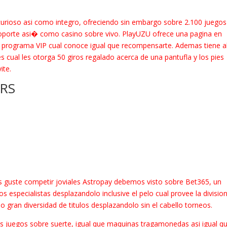
 curioso asi como integro, ofreciendo sin embargo sobre 2.100 juegos
oporte asi� como casino sobre vivo. PlayUZU ofrece una pagina en
 programa VIP cual conoce igual que recompensarte. Ademas tiene a
 cual les otorga 50 giros regalado acerca de una pantufla y los pies
ite.
ARS
les guste competir joviales Astropay debemos visto sobre Bet365, un
 especialistas desplazandolo inclusive el pelo cual provee la divisio
o gran diversidad de titulos desplazandolo sin el cabello torneos.
s juegos sobre suerte, igual que maquinas tragamonedas asi igual q