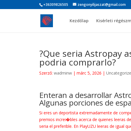
+36309826505
zengonyilijaszat@gmail.com
Kezdőlap
Kisérleti régész
?Que seria Astropay a
podria comprarlo?
Szerző:
wadminw
|
márc 5, 2026
|
Uncategoriz
Enteran a desarrollar Astr
Algunas porciones de esp
Si eres un deportista extremadamente de compe
premios increi�bles acerca de quienes leeras de
seria el preferible. En PlayUZU leeras de igual 