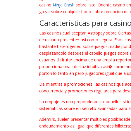
casino
Ninja Crash
sobre listo. Oriente casino e
gozar sobre cualquier bono sobre recepcion de e
Caracteristicas para casi
Las casinos cual aceptan Astropay sobre Ciertas
de usuario presente+ asi como segura. Esos casi
bastante heterogeneo sobre juegos, nadie pon
desplazandolo despues el cabello juegos sobre a
usuarios disfrutar encima de una amplia reperto
proporciona una interfaz intuitiva asi� como n
porton lo tanto en pero jugadores igual que a u
De mientras a promociones, las casinos que ac
concurrencia y promociones regulares para desqu
La empuje es una preponderancia: aquellos sitio
sistematicas sobre en secreto avanzadas para abr
Ademi?s, suelen presentar multiples posibilidade
endeudamiento asi igual que diferentes billetera