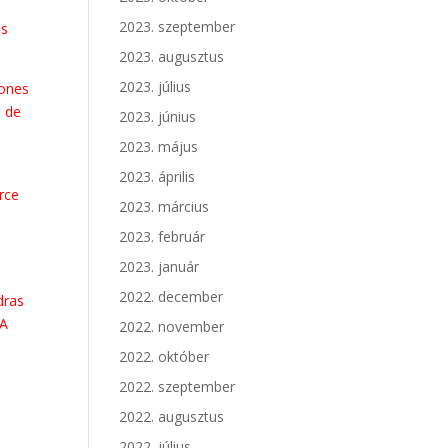
2023. szeptember
os
2023. augusztus
2023. július
iones
a de
2023. június
2023. május
2023. április
rce
2023. március
2023. február
2023. január
2022. december
dras
 A
2022. november
2022. október
2022. szeptember
2022. augusztus
2022. július