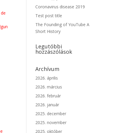
Coronavirus disease 2019
 de
Test post title
The Founding of YouTube A
lgun
Short History
Legutóbbi
hozzászólások
Archívum
2026. április
2026. március
2026. február
2026. január
n
2025. december
2025. november
ue
2025. október