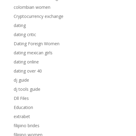
colombian women
Cryptocurrency exchange
dating
dating critic
Dating Foreign Women
dating mexican girls
dating online
dating over 40
dj guide
dj tools guide
Dll Files
Education
extrabet
filipino brides
filipino women