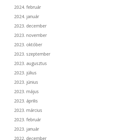
2024. február
2024. január
2023. december
2023. november
2023. október
2023. szeptember
2023. augusztus
2023. július
2023. június
2023. május
2023. április
2023. március
2023. február
2023. január
2022. december