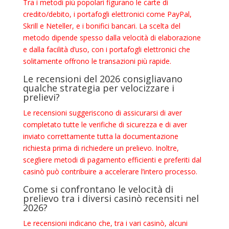
Tra i metodi più popolari figurano le carte di
credito/debito, i portafogli elettronici come PayPal,
Skrill e Neteller, e i bonifici bancari. La scelta del
metodo dipende spesso dalla velocità di elaborazione
e dalla facilità d’uso, con i portafogli elettronici che
solitamente offrono le transazioni più rapide.
Le recensioni del 2026 consigliavano
qualche strategia per velocizzare i
prelievi?
Le recensioni suggeriscono di assicurarsi di aver
completato tutte le verifiche di sicurezza e di aver
inviato correttamente tutta la documentazione
richiesta prima di richiedere un prelievo. Inoltre,
scegliere metodi di pagamento efficienti e preferiti dal
casinò può contribuire a accelerare l’intero processo.
Come si confrontano le velocità di
prelievo tra i diversi casinò recensiti nel
2026?
Le recensioni indicano che, tra i vari casinò, alcuni