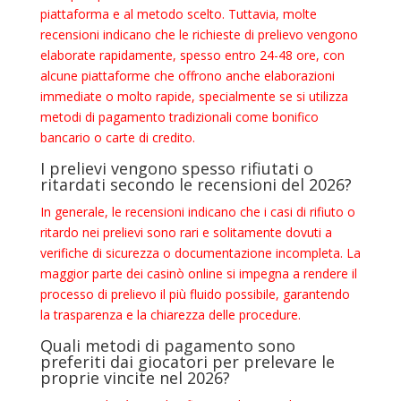
piattaforma e al metodo scelto. Tuttavia, molte
recensioni indicano che le richieste di prelievo vengono
elaborate rapidamente, spesso entro 24-48 ore, con
alcune piattaforme che offrono anche elaborazioni
immediate o molto rapide, specialmente se si utilizza
metodi di pagamento tradizionali come bonifico
bancario o carte di credito.
I prelievi vengono spesso rifiutati o
ritardati secondo le recensioni del 2026?
In generale, le recensioni indicano che i casi di rifiuto o
ritardo nei prelievi sono rari e solitamente dovuti a
verifiche di sicurezza o documentazione incompleta. La
maggior parte dei casinò online si impegna a rendere il
processo di prelievo il più fluido possibile, garantendo
la trasparenza e la chiarezza delle procedure.
Quali metodi di pagamento sono
preferiti dai giocatori per prelevare le
proprie vincite nel 2026?