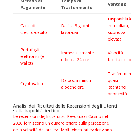
Metodo di
Tempo di
Vantaggi
Pagamento
Trasferimento
Disponibilità
Carte di
Da 1 a 3 giorni
immediata,
credito/debito
lavorativi
sicurezza
elevata
Portafogli
Immediatamente
Velocità,
elettronici (e-
o fino a 24 ore
facilità d’us
wallet)
Trasferimen
Da pochi minuti
quasi
Cryptovalute
a poche ore
istantanei,
anonimità
Analisi dei Risultati delle Recensioni degli Utenti
sulla Rapidità dei Ritiri
Le recensioni degli utenti su Revolution Casino nel
2026 forniscono un quadro chiaro sulla percezione
della velocità dei prelievi. Molti giocatori evidenziano