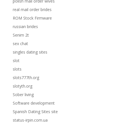
polish mail order wives
real mail order brides
ROM Stock Firmware
russian brides
Senim 2t
sex chat
singles dating sites
slot
slots
slots777th.org
slotyth.org
Sober living
Software development
Spanish Dating Sites site
status-irpin.com.ua