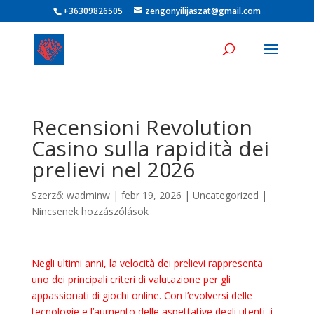
+36309826505
zengonyilijaszat@gmail.com
Recensioni Revolution
Casino sulla rapidità dei
prelievi nel 2026
Szerző:
wadminw
|
febr 19, 2026
|
Uncategorized
|
Nincsenek hozzászólások
Negli ultimi anni, la velocità dei prelievi rappresenta
uno dei principali criteri di valutazione per gli
appassionati di giochi online. Con l’evolversi delle
tecnologie e l’aumento delle aspettative degli utenti, i