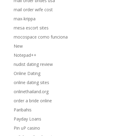
mail order brides usa
mail order wife cost
max-krippa
mesa escort sites
mocospace como funciona
New
Notepad++
nudist dating review
Online Dating
online dating sites
onlinethailand.org
order a bride online
Paribahis
Payday Loans
Pin uP casino